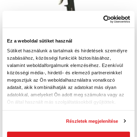
Ez a weboldal sütiket használ
STANLEY 160132XSTN szórópisztoly
Sütiket használunk a tartalmak és hirdetések személyre
160132XSTN
szabásához, közösségi funkciók biztosításához,
12 350 Ft
valamint weboldalforgalmunk elemzéséhez. Ezenkívül
9 340 Ft
közösségi média-, hirdető- és elemező partnereinkkel
7 360 Ft ÁFA nélkül
Rendelésre
megosztjuk az Ön weboldalhasználatra vonatkozó
adatait, akik kombinálhatják az adatokat más olyan
Kosárba
adatokkal, amelyeket Ön adott meg számukra vagy az
Ön által használt más szolgáltatásokból gyűjtöttek.
Akció
Részletek megjelenítése