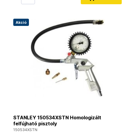
Akció
STANLEY 150534XSTN Homologizált
felfújható pisztoly
150534XSTN