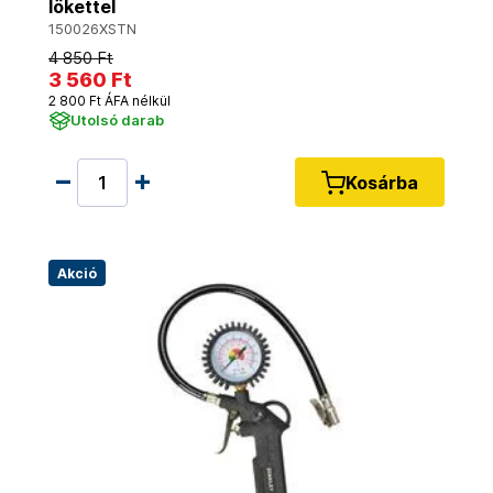
lökettel
150026XSTN
4 850 Ft
3 560 Ft
2 800 Ft ÁFA nélkül
Utolsó darab
Kosárba
Akció