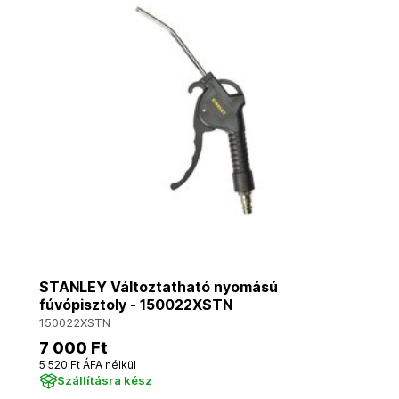
STANLEY Változtatható nyomású
fúvópisztoly - 150022XSTN
150022XSTN
7 000 Ft
5 520 Ft ÁFA nélkül
Szállításra kész