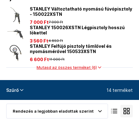
STANLEY Változtatható nyomású fúvópisztoly
- 150022XSTN
7 000 Ft
7 000 Ft
STANLEY 150026XSTN Légpisztoly hosszú
lökettel
3 560 Ft
4 850 Ft
STANLEY Felfújó pisztoly tömlővel és
nyomásmérővel 150533XSTN
6 600 Ft
11 000 Ft
Mutasd az összes terméket (6)
14 terméket
Szűrő