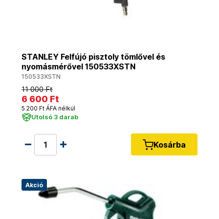
STANLEY Felfújó pisztoly tömlővel és
nyomásmérővel 150533XSTN
150533XSTN
11 000 Ft
6 600 Ft
5 200 Ft ÁFA nélkül
Utolsó 3 darab
Kosárba
Akció