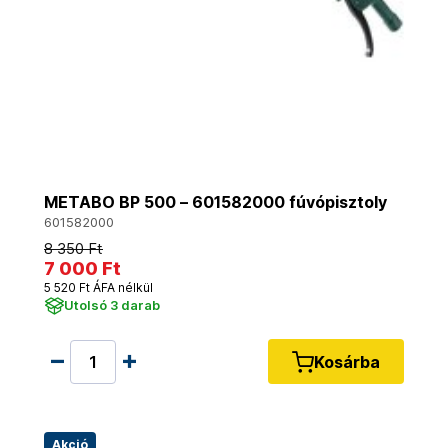
METABO BP 500 – 601582000 fúvópisztoly
601582000
8 350 Ft
7 000 Ft
5 520 Ft ÁFA nélkül
Utolsó 3 darab
Kosárba
Akció