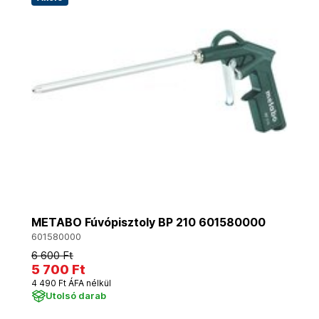
METABO Fúvópisztoly BP 210 601580000
601580000
6 600 Ft
5 700 Ft
4 490 Ft ÁFA nélkül
Utolsó darab