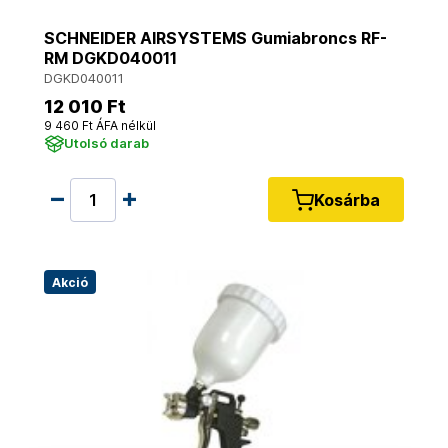
SCHNEIDER AIRSYSTEMS Gumiabroncs RF-
RM DGKD040011
DGKD040011
12 010 Ft
9 460 Ft ÁFA nélkül
Utolsó darab
Kosárba
Akció