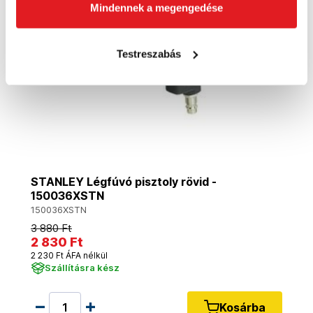
Mindennek a megengedése
Testreszabás
STANLEY Légfúvó pisztoly rövid -
150036XSTN
150036XSTN
3 880 Ft
2 830 Ft
2 230 Ft ÁFA nélkül
Szállításra kész
Kosárba