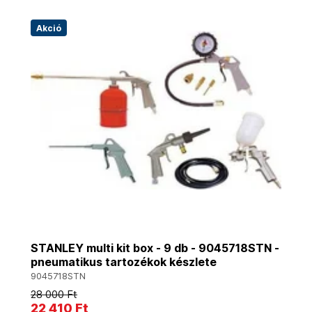
Akció
STANLEY multi kit box - 9 db - 9045718STN -
pneumatikus tartozékok készlete
9045718STN
28 000 Ft
22 410 Ft