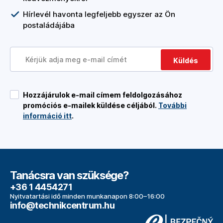
Hírlevél havonta legfeljebb egyszer az Ön
postaládájába
Küldés
Hozzájárulok e-mail címem feldolgozásához
promóciós e-mailek küldése céljából.
További
információ itt
.
Tanácsra van szüksége?
+36 1 4454271
Nyitvatartási idő minden munkanapon 8:00–16:00
info@technikcentrum.hu