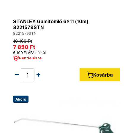
STANLEY Gumitömlő 6x11 (10m)
8221579STN
8221579STN
10 160 Ft
7 850 Ft
6 190 Ft ÁFA nélkül
Rendelésre
Kosárba
Akció