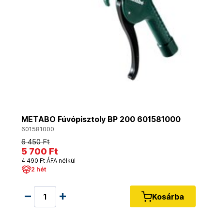
METABO Fúvópisztoly BP 200 601581000
601581000
6 450 Ft
5 700 Ft
4 490 Ft ÁFA nélkül
2 hét
Kosárba