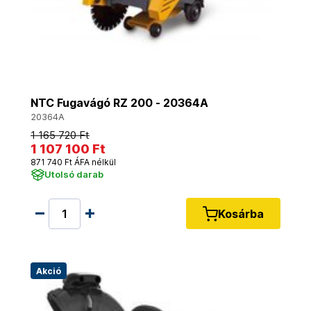
NTC Fugavágó RZ 200 - 20364A
20364A
1 165 720 Ft
1 107 100 Ft
871 740 Ft ÁFA nélkül
Utolsó darab
Kosárba
Akció