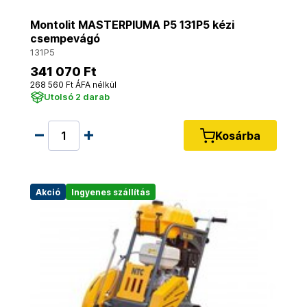
Montolit MASTERPIUMA P5 131P5 kézi
csempevágó
131P5
341 070 Ft
268 560 Ft ÁFA nélkül
Utolsó 2 darab
Kosárba
Akció
Ingyenes szállítás