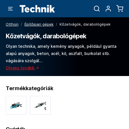
Otthon
/
Építőipari gépek
/
Kőzetvágók, darabológépek
Kőzetvágók, darabológépek
Olyan technika, amely kemény anyagok, például gyanta
alapú anyagok, beton, acél, kő, aszfalt, burkolat stb.
vágására szolgál...
Olvass tovább
Termékkategóriák
Csempevágók,
Darabológépek
gyémántvágók