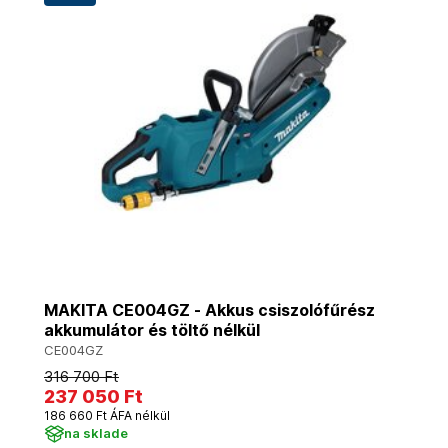
MAKITA CE004GZ - Akkus csiszolófűrész
akkumulátor és töltő nélkül
CE004GZ
316 700 Ft
237 050 Ft
186 660 Ft ÁFA nélkül
na sklade