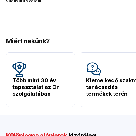
vágására szolgál...
Miért nekünk?
Több mint 30 év
Kiemelkedő szakm
tapasztalat az Ön
tanácsadás
szolgálatában
termékek terén
Különleges ajánlatok
kizárólag