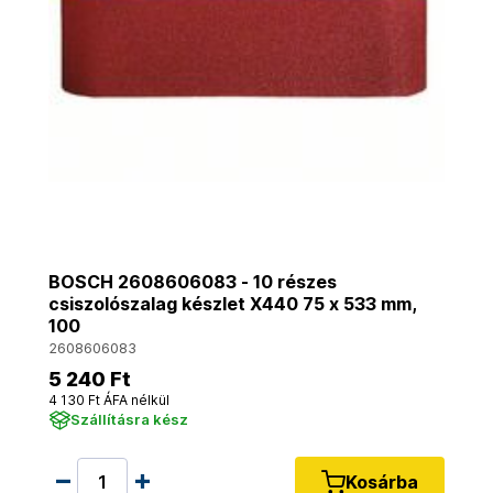
BOSCH 2608606083 - 10 részes
csiszolószalag készlet X440 75 x 533 mm,
100
2608606083
5 240 Ft
4 130 Ft ÁFA nélkül
Szállításra kész
Kosárba