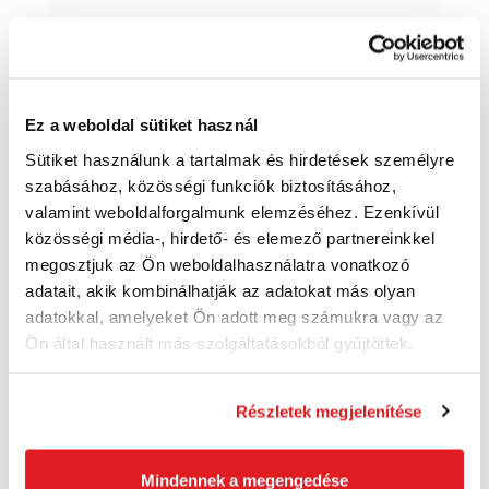
BOSCH 2608606081 - 10 részes
Ez a weboldal sütiket használ
csiszolószalag készlet X440 75 x 533 mm,
Sütiket használunk a tartalmak és hirdetések személyre
60
szabásához, közösségi funkciók biztosításához,
2608606081
valamint weboldalforgalmunk elemzéséhez. Ezenkívül
9 000 Ft
közösségi média-, hirdető- és elemező partnereinkkel
7 090 Ft ÁFA nélkül
Szállításra kész
megosztjuk az Ön weboldalhasználatra vonatkozó
adatait, akik kombinálhatják az adatokat más olyan
adatokkal, amelyeket Ön adott meg számukra vagy az
Kosárba
Ön által használt más szolgáltatásokból gyűjtöttek.
Részletek megjelenítése
Mindennek a megengedése