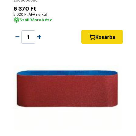
2608606080
6 370 Ft
5 020 Ft ÁFA nélkül
Szállításra kész
Kosárba