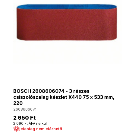
BOSCH 2608606074 - 3 részes
csiszolószalag készlet X440 75 x 533 mm,
220
2608606074
2 650 Ft
2 090 Ft ÁFA nélkül
jelenleg nem elérhető