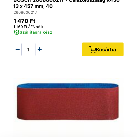
BOSCH 2608606217 - Csiszolószalag X450
13 x 457 mm, 40
2608606217
1 470 Ft
1 160 Ft ÁFA nélkül
Szállításra kész
Kosárba