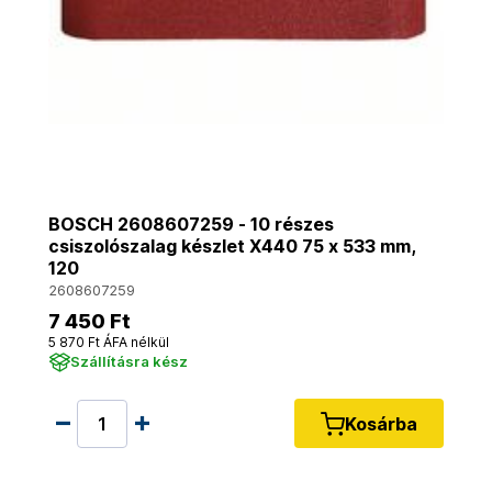
BOSCH 2608607259 - 10 részes
csiszolószalag készlet X440 75 x 533 mm,
120
2608607259
7 450 Ft
5 870 Ft ÁFA nélkül
Szállításra kész
Kosárba