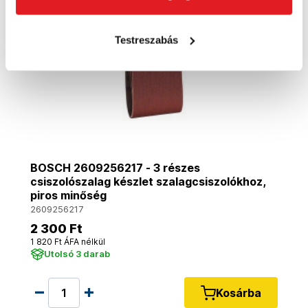
Testreszabás
BOSCH 2609256217 - 3 részes
csiszolószalag készlet szalagcsiszolókhoz,
piros minőség
2609256217
2 300 Ft
1 820 Ft ÁFA nélkül
Utolsó 3 darab
Kosárba