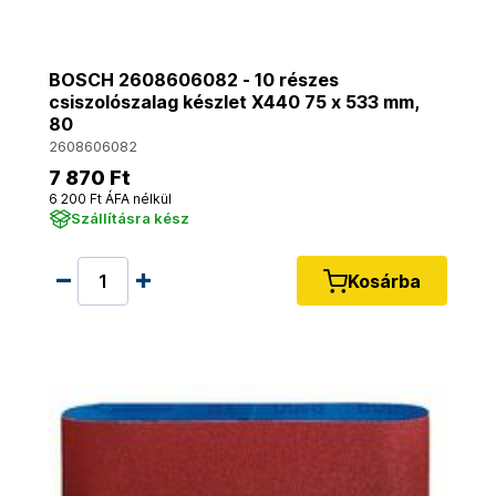
BOSCH 2608606082 - 10 részes
csiszolószalag készlet X440 75 x 533 mm,
80
2608606082
7 870 Ft
6 200 Ft ÁFA nélkül
Szállításra kész
Kosárba