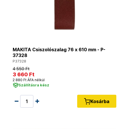
MAKITA Csiszolószalag 76 x 610 mm - P-
37328
P37328
4 550 Ft
3 660 Ft
2 880 Ft ÁFA nélkül
Szállításra kész
Kosárba