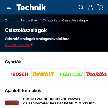
Otthon
/
Tartozékok
/
Csiszolás
/
Csiszolószalagok
Csiszolószalagok
Csiszoló szalagok szalagcsiszolókhoz.
Olvass tovább
Gyártók
Ajánlott termékek
BOSCH 2608606083 - 10 részes
csiszolószalag készlet X440 75 x 533 mm,
100