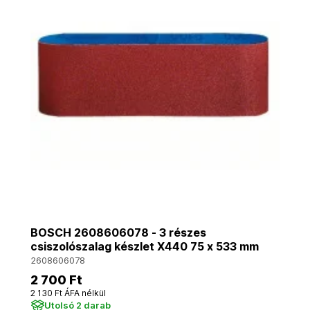
BOSCH 2608606078 - 3 részes
csiszolószalag készlet X440 75 x 533 mm
2608606078
2 700 Ft
2 130 Ft ÁFA nélkül
Utolsó 2 darab