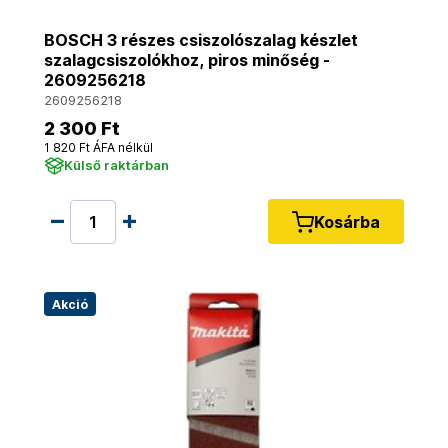
BOSCH 3 részes csiszolószalag készlet
szalagcsiszolókhoz, piros minőség -
2609256218
2609256218
2 300 Ft
1 820 Ft ÁFA nélkül
Külső raktárban
Kosárba
Akció