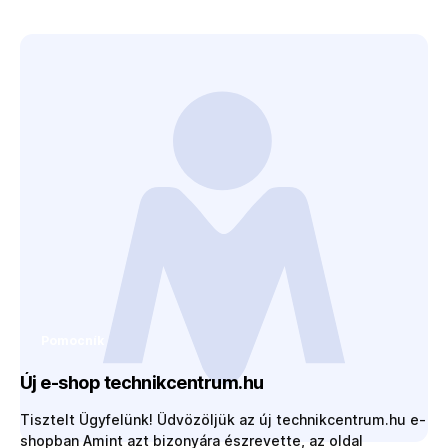
terméket, majd az Ön által megjavított terméket szállítja
vissza. Részletek és feltételek: A pontos feltételek és a
megrendelő űrlap a gyártók weboldalain érhetők…
Pomocník
Új e-shop technikcentrum.hu
Tisztelt Ügyfelünk! Üdvözöljük az új technikcentrum.hu e-
shopban Amint azt bizonyára észrevette, az oldal