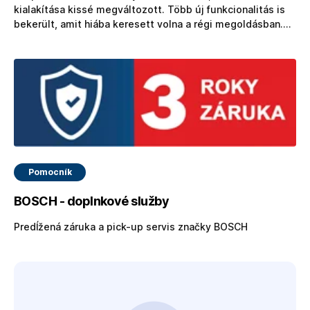
kialakítása kissé megváltozott. Több új funkcionalitás is
bekerült, amit hiába keresett volna a régi megoldásban.
Ügyfélkörnyezet Regisztráció után az új e-shopban teljes
vásárlói környezetet találhat. Minden rendelése, számlája,
bevásárló listája, nézett vagy kedvenc terméke, a
panaszok…
Pomocník
BOSCH - doplnkové služby
Predĺžená záruka a pick-up servis značky BOSCH