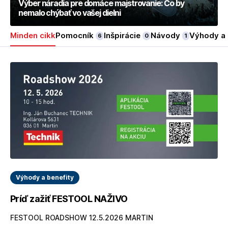
Výber náradia pre domáce majstrovanie: Čo by
nemalo chýbať vo vašej dielni
Minden cikk
Pomocník
Inšpirácie
Návody
Výhody a 
6
0
1
Výhody a benefity
Príď zažiť FESTOOL NAŽIVO
FESTOOL ROADSHOW 12.5.2026 MARTIN