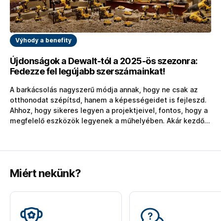
Výhody a benefity
Újdonságok a Dewalt-tól a 2025-ös szezonra:
Fedezze fel legújabb szerszámainkat!
A barkácsolás nagyszerű módja annak, hogy ne csak az
otthonodat szépítsd, hanem a képességeidet is fejleszd.
Ahhoz, hogy sikeres legyen a projektjeivel, fontos, hogy a
megfelelő eszközök legyenek a műhelyében. Akár kezdő,
akár tapasztalt barkácsoló vagy, ez a cikk segít
összeállítani egy olyan alapkészletet, amely lehetővé
teszi a különböző feladatok megoldását a kisebb
javításoktól a nagyobb…
Miért nekünk?