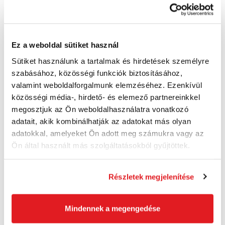
Ez a weboldal sütiket használ
Sütiket használunk a tartalmak és hirdetések személyre
Pomocník
szabásához, közösségi funkciók biztosításához,
valamint weboldalforgalmunk elemzéséhez. Ezenkívül
DeWALT - doplnkové služby
közösségi média-, hirdető- és elemező partnereinkkel
Predĺžená záruka a online objednávka opravy značky
megosztjuk az Ön weboldalhasználatra vonatkozó
DeWALT
adatait, akik kombinálhatják az adatokat más olyan
adatokkal, amelyeket Ön adott meg számukra vagy az
Ön által használt más szolgáltatásokból gyűjtöttek.
Részletek megjelenítése
Mindennek a megengedése