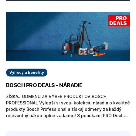
Výhody a benefity
BOSCH PRO DEALS - NÁRADIE
ZÍSKAJ ODMENU ZA VÝBER PRODUKTOV BOSCH
PROFESSIONAL Vylepši si svoju kolekciu náradia o kvalitné
produkty Bosch Professional a získaj odmeny za každý
relevantný nákup úplne zadarmo! S ponukami PRO Deals
získaš z portfólia Bosch Professional oveľa viac. Od roku
2020 využilo výhody kampaní PRO Deals viac ako 350 000
profesionálov. A čo ty? Zapojiť sa do kampane je rýchle,