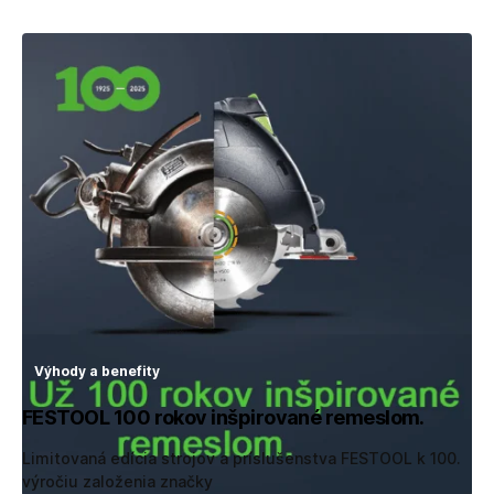
Výhody a benefity
FESTOOL 100 rokov inšpirované remeslom.
Limitovaná edícia strojov a príslušenstva FESTOOL k 100.
výročiu založenia značky