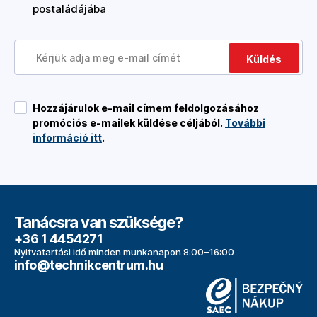
postaládájába
Küldés
Hozzájárulok e-mail címem feldolgozásához
promóciós e-mailek küldése céljából.
További
információ itt
.
Tanácsra van szüksége?
+36 1 4454271
Nyitvatartási idő minden munkanapon 8:00–16:00
info@technikcentrum.hu