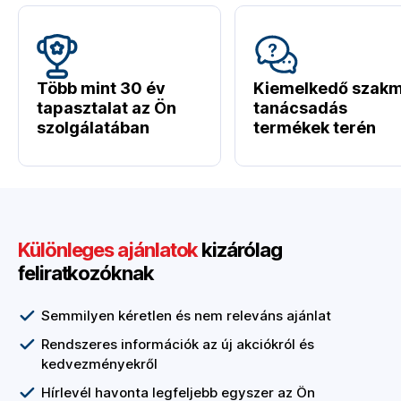
Több mint 30 év
Kiemelkedő szakm
tapasztalat az Ön
tanácsadás
szolgálatában
termékek terén
Különleges ajánlatok
kizárólag
feliratkozóknak
Semmilyen kéretlen és nem releváns ajánlat
Rendszeres információk az új akciókról és
kedvezményekről
Hírlevél havonta legfeljebb egyszer az Ön