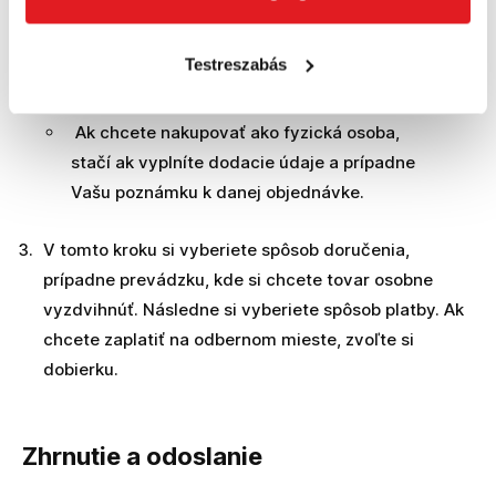
pozmeniť fakturačné údaje ak sa nezhodujú
s dodacími. Ak máte k dodávke špecifickú
Testreszabás
poznámku, môžete ju napísať na konci.
Ak chcete nakupovať ako fyzická osoba,
stačí ak vyplníte dodacie údaje a prípadne
Vašu poznámku k danej objednávke.
V tomto kroku si vyberiete spôsob doručenia,
prípadne prevádzku, kde si chcete tovar osobne
vyzdvihnúť. Následne si vyberiete spôsob platby. Ak
chcete zaplatiť na odbernom mieste, zvoľte si
dobierku.
Zhrnutie a odoslanie