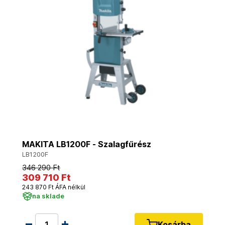
MAKITA LB1200F - Szalagfűrész
LB1200F
346 290 Ft
309 710 Ft
243 870 Ft ÁFA nélkül
na sklade
Kosárba