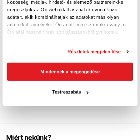
közösségi média-, hirdető- és elemező partnereinkkel
196 760 Ft
megosztjuk az Ön weboldalhasználatra vonatkozó
190 970 Ft
adatait, akik kombinálhatják az adatokat más olyan
150 380 Ft ÁFA nélkül
Külső raktárban
adatokkal, amelyeket Ön adott meg számukra vagy az
Ön által használt más szolgáltatásokból gyűjtöttek.
Kosárba
Részletek megjelenítése
Mindennek a megengedése
Fafeldolgozó elektromos asztali szerszámok. A vágóél
egy egyenes, keskeny, fémlemez - szalag, amely fogazott
és mechanikusan ellenálló. Ez a szalag két függőlegesen
Testreszabás
telepített keréken mozog a mechanizmusban.
Miért nekünk?