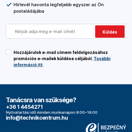
Hírlevél havonta legfeljebb egyszer az Ön
postaládájába
Küldés
Hozzájárulok e-mail címem feldolgozásához
promóciós e-mailek küldése céljából.
További
információ itt
.
Tanácsra van szüksége?
+36 1 4454271
Nyitvatartási idő minden munkanapon 8:00–16:00
info@technikcentrum.hu