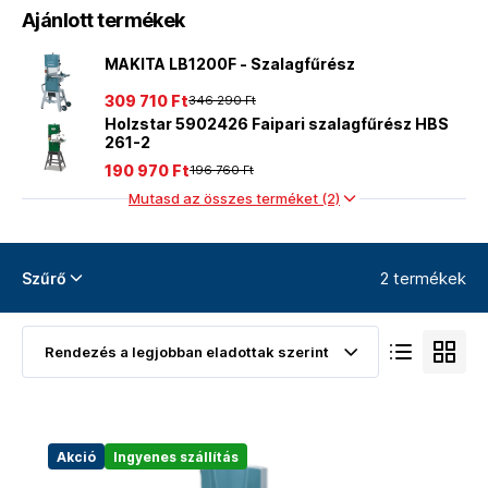
Ajánlott termékek
MAKITA LB1200F - Szalagfűrész
309 710 Ft
346 290 Ft
Holzstar 5902426 Faipari szalagfűrész HBS
261-2
190 970 Ft
196 760 Ft
Mutasd az összes terméket (2)
2 termékek
Szűrő
Akció
Ingyenes szállítás