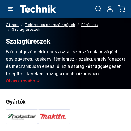
Otthon
/
Elektromos szerszámgépek
/
Fűrészek
/
Szalagfűrészek
Szalagfűrészek
Fafeldolgozó elektromos asztali szerszámok. A vágóél
egy egyenes, keskeny, fémlemez - szalag, amely fogazott
és mechanikusan ellenálló. Ez a szalag két függőlegesen
telepített keréken mozog a mechanizmusban.
Olvass tovább
Gyártók