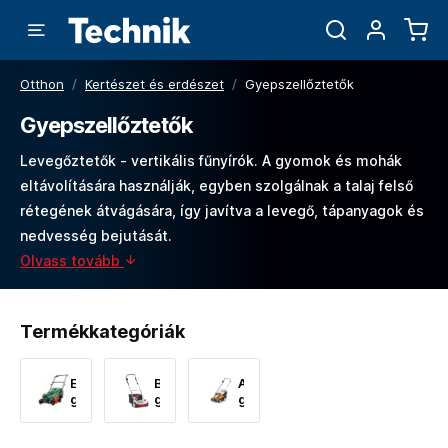
Otthon
/
Kertészet és erdészet
/
Gyepszellőztetők
Gyepszellőztetők
Levegőztetők - vertikális fűnyírók. A gyomok és mohák
eltávolítására használják, egyben szolgálnak a talaj felső
rétegének átvágására, így javítva a levegő, tápanyagok és
nedvesség bejutását.
Olvass tovább
Termékkategóriák
Elektromos
Benzines
Akkumulátoros
gyepszellőztetők
gyepszellőztetők
gyepszellőztetők