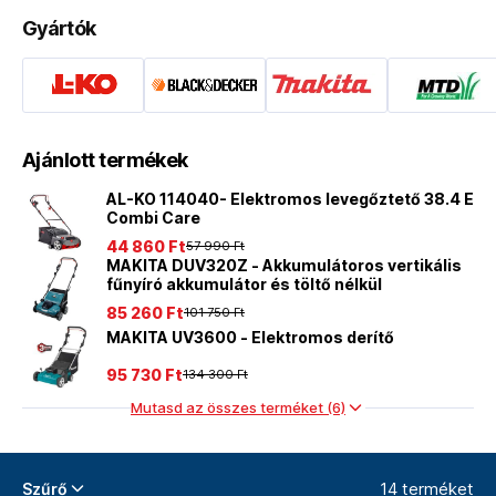
Gyártók
Ajánlott termékek
AL-KO 114040- Elektromos levegőztető 38.4 E
Combi Care
44 860 Ft
57 990 Ft
MAKITA DUV320Z - Akkumulátoros vertikális
fűnyíró akkumulátor és töltő nélkül
85 260 Ft
101 750 Ft
MAKITA UV3600 - Elektromos derítő
95 730 Ft
134 300 Ft
Mutasd az összes terméket (6)
14 terméket
Szűrő