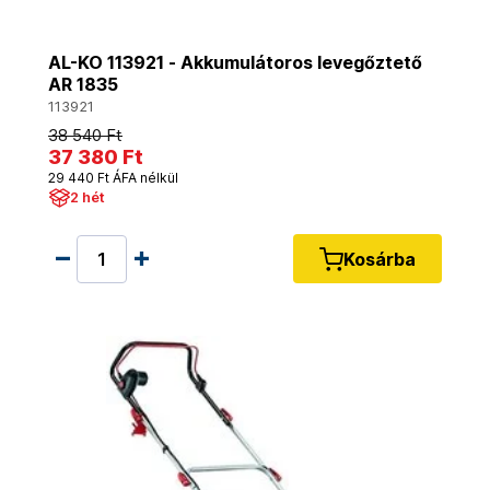
AL-KO 113921 - Akkumulátoros levegőztető
AR 1835
113921
38 540 Ft
37 380 Ft
29 440 Ft ÁFA nélkül
2 hét
Kosárba