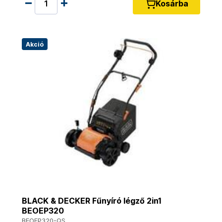
Kosárba
Akció
BLACK & DECKER Fűnyíró légző 2in1
BEOEP320
BEOEP320-QS