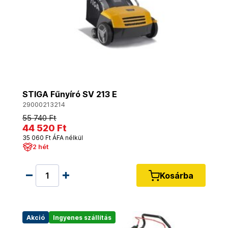
STIGA Fűnyíró SV 213 E
29000213214
55 740 Ft
44 520 Ft
35 060 Ft ÁFA nélkül
2 hét
Kosárba
Akció
Ingyenes szállítás