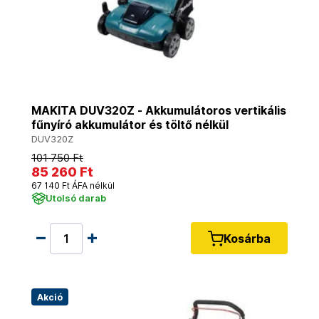
MAKITA DUV320Z - Akkumulátoros vertikális
fűnyíró akkumulátor és töltő nélkül
DUV320Z
101 750 Ft
85 260 Ft
67 140 Ft ÁFA nélkül
Utolsó darab
Kosárba
Akció