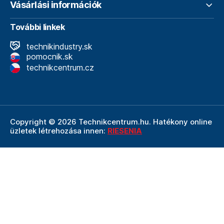
Vásárlási információk
További linkek
technikindustry.sk
pomocnik.sk
technikcentrum.cz
Copyright © 2026 Technikcentrum.hu. Hatékony online
üzletek létrehozása innen:
RIESENIA
A Technikcentrum.hu internetes áruház a
Technik vállalat
szerves része, amely a műszaki
felszerelések és
szerszámok területének vezetője. A Technik cég
részeként a Technikcentrum.hu élvezi a Technik által
nyújtott többéves tapasztalatot, szakértelmet és erős
hátteret.
Ezt a weboldalt a reCAPTCHA védi, és alkalmazható