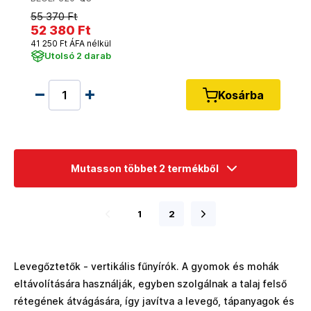
55 370 Ft
52 380 Ft
41 250 Ft ÁFA nélkül
Utolsó 2 darab
Kosárba
Mutasson többet 2 termékből
1
2
Levegőztetők - vertikális fűnyírók. A gyomok és mohák
eltávolítására használják, egyben szolgálnak a talaj felső
rétegének átvágására, így javítva a levegő, tápanyagok és