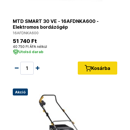
MTD SMART 30 VE - 16AFDNKA600 -
Elektromos bordázógép
16AFDNKA600
51 740 Ft
40 750 Ft ÁFA nélkül
Utolsó darab
Kosárba
Akció