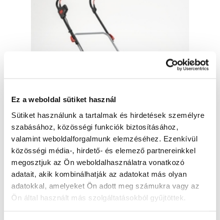
Ez a weboldal sütiket használ
Sütiket használunk a tartalmak és hirdetések személyre
szabásához, közösségi funkciók biztosításához,
valamint weboldalforgalmunk elemzéséhez. Ezenkívül
AL-KO Akku Irtóborona SF 4036 36 V -
közösségi média-, hirdető- és elemező partnereinkkel
113574
megosztjuk az Ön weboldalhasználatra vonatkozó
113574
adatait, akik kombinálhatják az adatokat más olyan
69 210 Ft
adatokkal, amelyeket Ön adott meg számukra vagy az
54 500 Ft ÁFA nélkül
Ön által használt más szolgáltatásokból gyűjtöttek.
Utolsó darab