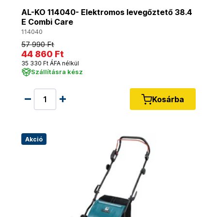
AL-KO 114040- Elektromos levegőztető 38.4
E Combi Care
114040
57 990 Ft
44 860 Ft
35 330 Ft ÁFA nélkül
Szállításra kész
Kosárba
Akció