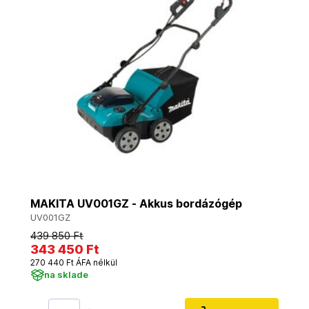
MAKITA UV001GZ - Akkus bordázógép
UV001GZ
439 850 Ft
343 450 Ft
270 440 Ft ÁFA nélkül
na sklade