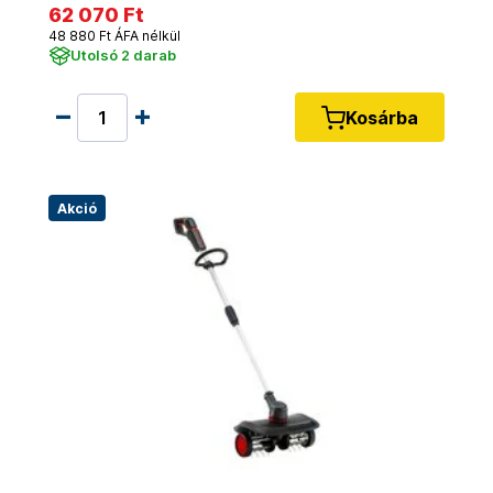
62 070 Ft
48 880 Ft ÁFA nélkül
Utolsó 2 darab
Kosárba
Akció