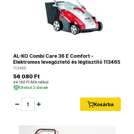
AL-KO Combi Care 36 E Comfort -
Elektromos levegőztető és légtisztító 113465
113465
56 080 Ft
44 160 Ft ÁFA nélkül
Utolsó 2 darab
Kosárba