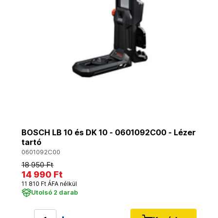
BOSCH LB 10 és DK 10 - 0601092C00 - Lézer
tartó
0601092C00
18 950 Ft
14 990 Ft
11 810 Ft ÁFA nélkül
Utolsó 2 darab