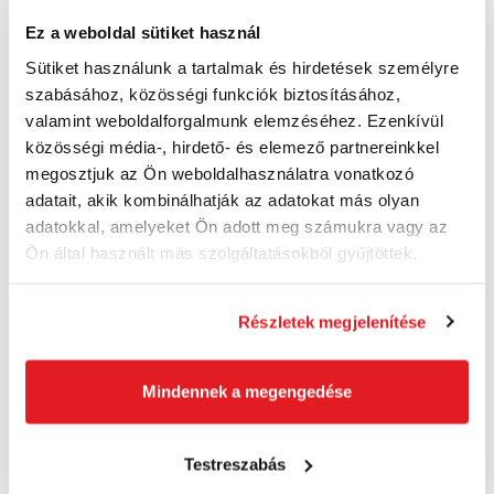
Ez a weboldal sütiket használ
Sütiket használunk a tartalmak és hirdetések személyre
NIVEL SYSTEM Expanziós rúd LP-36 EX
szabásához, közösségi funkciók biztosításához,
LP36EX
valamint weboldalforgalmunk elemzéséhez. Ezenkívül
42 970 Ft
közösségi média-, hirdető- és elemező partnereinkkel
33 840 Ft ÁFA nélkül
Szállításra kész
megosztjuk az Ön weboldalhasználatra vonatkozó
adatait, akik kombinálhatják az adatokat más olyan
Kosárba
adatokkal, amelyeket Ön adott meg számukra vagy az
Ön által használt más szolgáltatásokból gyűjtöttek.
Akció
Részletek megjelenítése
Mindennek a megengedése
Testreszabás