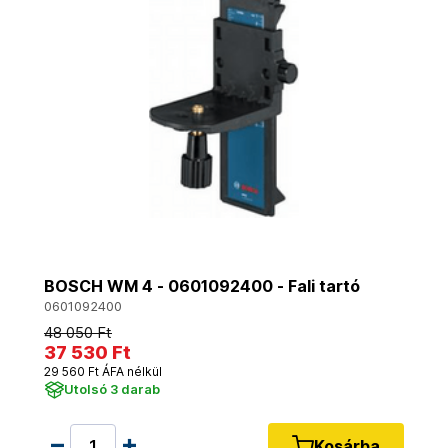
BOSCH WM 4 - 0601092400 - Fali tartó
0601092400
48 050 Ft
37 530 Ft
29 560 Ft ÁFA nélkül
Utolsó 3 darab
Kosárba