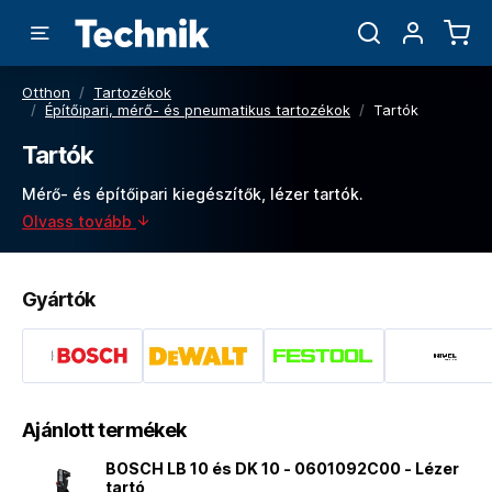
Otthon
/
Tartozékok
/
Építőipari, mérő- és pneumatikus tartozékok
/
Tartók
Tartók
Mérő- és építőipari kiegészítők, lézer tartók.
Olvass tovább
Gyártók
Ajánlott termékek
BOSCH LB 10 és DK 10 - 0601092C00 - Lézer
tartó