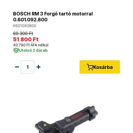
BOSCH RM 3 Forgó tartó motorral
0.601.092.800
0601092800
69 300 Ft
51 800 Ft
40 790 Ft ÁFA nélkül
Utolsó 2 darab
Kosárba