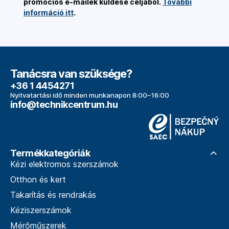
promóciós e-mailek küldése céljából.
További
információ itt
.
Tanácsra van szüksége?
+36 1 4454271
Nyitvatartási idő minden munkanapon 8:00–16:00
info@technikcentrum.hu
Termékkategóriák
Kézi elektromos szerszámok
Otthon és kert
Takarítás és rendrakás
Kéziszerszámok
Mérőműszerek