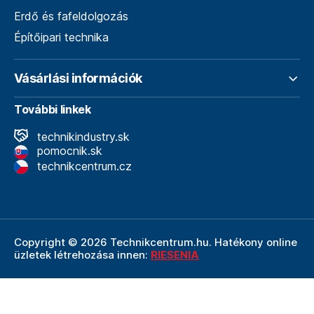
Erdő és fafeldolgozás
Építőipari technika
Vásárlási információk
További linkek
technikindustry.sk
pomocnik.sk
technikcentrum.cz
Copyright © 2026 Technikcentrum.hu. Hatékony online
üzletek létrehozása innen:
RIESENIA
A Technikcentrum.hu internetes áruház a
Technik vállalat
szerves része, amely a műszaki
felszerelések és
szerszámok területének vezetője. A Technik cég