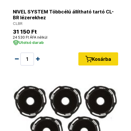
NIVEL SYSTEM Többcélú állítható tartó CL-
BR lézerekhez
CLBR
31 150 Ft
24 530 Ft ÁFA nélkül
Utolsó darab
Kosárba