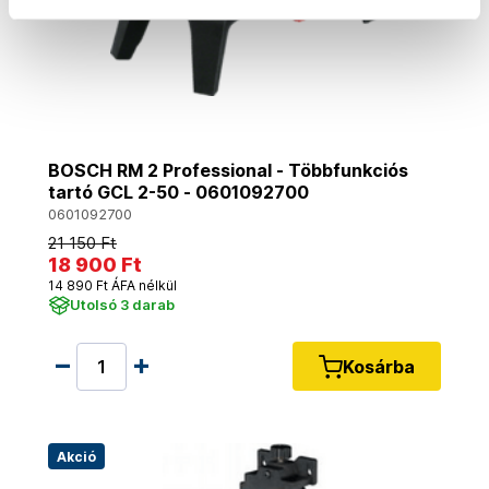
BOSCH RM 2 Professional - Többfunkciós
tartó GCL 2-50 - 0601092700
0601092700
21 150 Ft
18 900 Ft
14 890 Ft ÁFA nélkül
Utolsó 3 darab
Kosárba
Akció