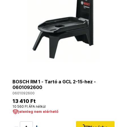
BOSCH RM 1 - Tartó a GCL 2-15-hez -
0601092600
0601092600
13 410 Ft
10 560 Ft ÁFA nélkül
jelenleg nem elérhető