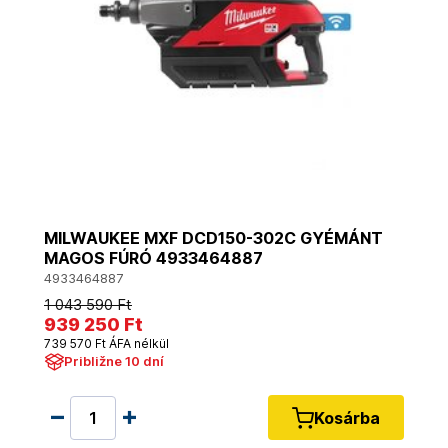
MILWAUKEE MXF DCD150-302C GYÉMÁNT
MAGOS FÚRÓ 4933464887
4933464887
1 043 590 Ft
939 250 Ft
739 570 Ft ÁFA nélkül
Približne 10 dní
Kosárba