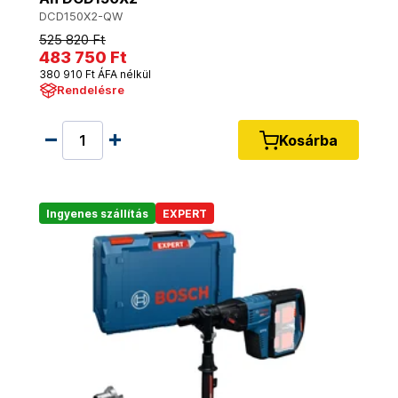
DCD150X2-QW
525 820 Ft
483 750 Ft
380 910 Ft ÁFA nélkül
Rendelésre
Kosárba
Ingyenes szállítás
EXPERT