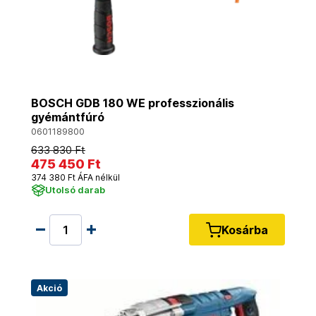
BOSCH GDB 180 WE professzionális
gyémántfúró
0601189800
633 830 Ft
475 450 Ft
374 380 Ft ÁFA nélkül
Utolsó darab
Kosárba
Akció