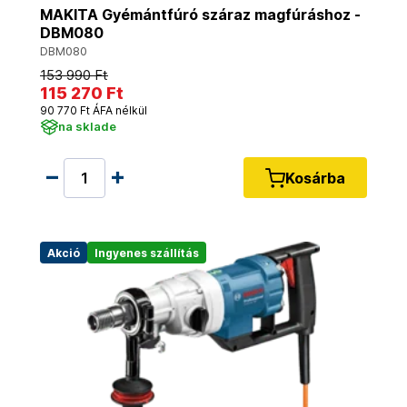
MAKITA Gyémántfúró száraz magfúráshoz -
DBM080
DBM080
153 990 Ft
115 270 Ft
90 770 Ft ÁFA nélkül
na sklade
Kosárba
Akció
Ingyenes szállítás