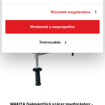
Kosárba
Részletek megjelenítése
Mindennek a megengedése
Akció
Testreszabás
MAKITA Gyémántfúró száraz magfúráshoz -