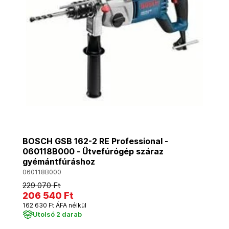
BOSCH GSB 162-2 RE Professional -
060118B000 - Ütvefúrógép száraz
gyémántfúráshoz
060118B000
229 070 Ft
206 540 Ft
162 630 Ft ÁFA nélkül
Utolsó 2 darab