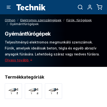
Otthon
/
Elektromos szerszámgépek
/
Fúrók, fúrógépek
/
Gyémántfúrógépek
Gyémántfúrógépek
Teljesítményű elektromos megmunkáló szerszámok.
Fúrók, amelyek ideálisak beton, tégla és egyéb abrazív
anyagok fúrására. Lehetőség száraz vagy nedves fúrásra.
Olvass tovább
Termékkategóriák
Száraz
Száraz-
Nedves
fúrás
nedves
fúrás
fúrás