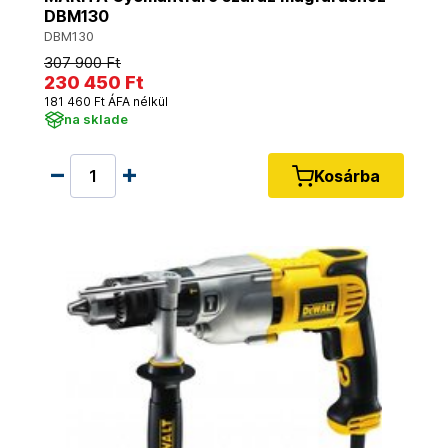
DBM130
DBM130
307 900 Ft
230 450 Ft
181 460 Ft ÁFA nélkül
na sklade
Kosárba