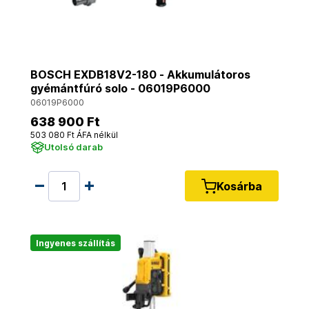
BOSCH EXDB18V2-180 - Akkumulátoros
gyémántfúró solo - 06019P6000
06019P6000
638 900 Ft
503 080 Ft ÁFA nélkül
Utolsó darab
Kosárba
Ingyenes szállítás