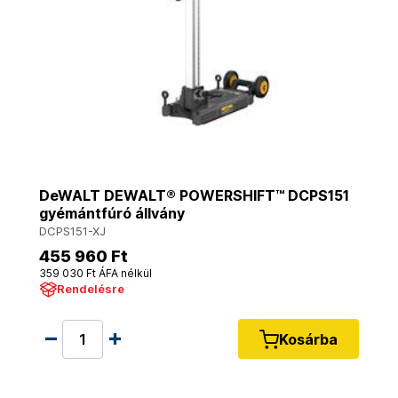
DeWALT DEWALT® POWERSHIFT™ DCPS151
gyémántfúró állvány
DCPS151-XJ
455 960 Ft
359 030 Ft ÁFA nélkül
Rendelésre
Kosárba