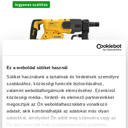
Ingyenes szállítás
Ez a weboldal sütiket használ
Sütiket használunk a tartalmak és hirdetések személyre
szabásához, közösségi funkciók biztosításához,
valamint weboldalforgalmunk elemzéséhez. Ezenkívül
DeWALT Jádú fúró 54 V XR FLEXVOLT
közösségi média-, hirdető- és elemező partnereinkkel
DCD150NK
megosztjuk az Ön weboldalhasználatra vonatkozó
DCD150NK-XJ
adatait, akik kombinálhatják az adatokat más olyan
380 840 Ft
adatokkal, amelyeket Ön adott meg számukra vagy az
299 880 Ft ÁFA nélkül
Ön által használt más szolgáltatásokból gyűjtöttek.
Rendelésre