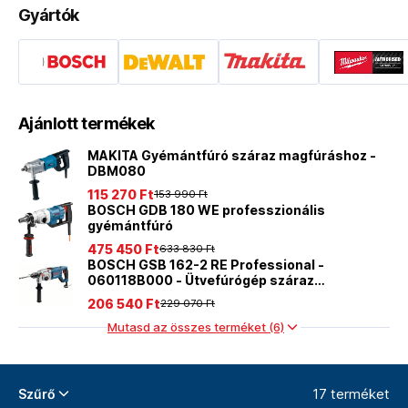
Gyártók
Ajánlott termékek
MAKITA Gyémántfúró száraz magfúráshoz -
DBM080
115 270 Ft
153 990 Ft
BOSCH GDB 180 WE professzionális
gyémántfúró
475 450 Ft
633 830 Ft
BOSCH GSB 162-2 RE Professional -
060118B000 - Ütvefúrógép száraz
gyémántfúráshoz
206 540 Ft
229 070 Ft
Mutasd az összes terméket (6)
17 terméket
Szűrő