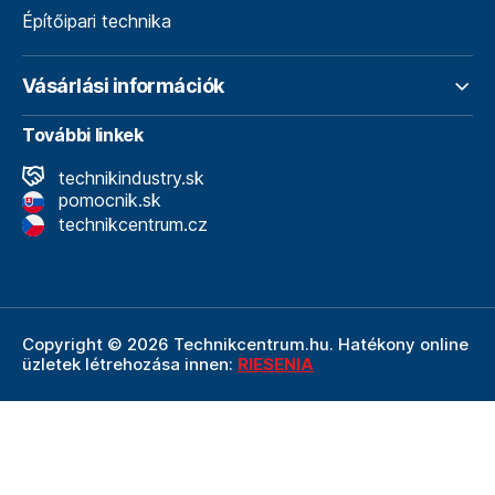
Építőipari technika
Vásárlási információk
További linkek
technikindustry.sk
pomocnik.sk
technikcentrum.cz
Copyright © 2026 Technikcentrum.hu. Hatékony online
üzletek létrehozása innen:
RIESENIA
A Technikcentrum.hu internetes áruház a
Technik vállalat
szerves része, amely a műszaki
felszerelések és
szerszámok területének vezetője. A Technik cég
részeként a Technikcentrum.hu élvezi a Technik által
nyújtott többéves tapasztalatot, szakértelmet és erős