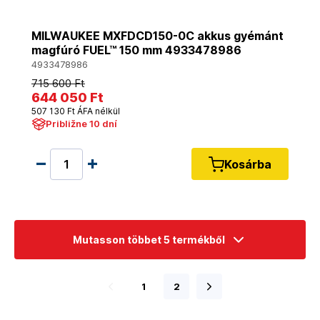
MILWAUKEE MXFDCD150-0C akkus gyémánt
magfúró FUEL™ 150 mm 4933478986
4933478986
715 600 Ft
644 050 Ft
507 130 Ft ÁFA nélkül
Približne 10 dní
Kosárba
Mutasson többet 5 termékből
1
2