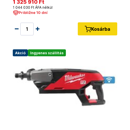
1 325 910 Ft
1 044 030 Ft ÁFA nélkül
Približne 10 dní
Kosárba
Akció
Ingyenes szállítás