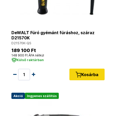
DeWALT Fúró gyémánt fúráshoz, száraz
D21570K
D21570K-QS
189 100 Ft
148 900 Ft ÁFA nélkül
Külső raktárban
Kosárba
Akció
Ingyenes szállítás