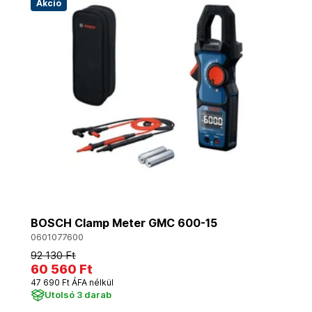
Akció
BOSCH Clamp Meter GMC 600-15
0601077600
92 130 Ft
60 560 Ft
47 690 Ft ÁFA nélkül
Utolsó 3 darab