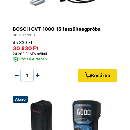
BOSCH GVT 1000-15 feszültségpróba
0601077800
45 830 Ft
30 830 Ft
24 280 Ft ÁFA nélkül
Utolsó 4 darab
Kosárba
Akció