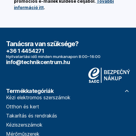
promóciós e-mailek küldése céljából.
További
információ itt
.
Tanácsra van szüksége?
+36 1 4454271
Nyitvatartási idő minden munkanapon 8:00–16:00
info@technikcentrum.hu
Termékkategóriák
Kézi elektromos szerszámok
Otthon és kert
Takarítás és rendrakás
Kéziszerszámok
Mérőműszerek