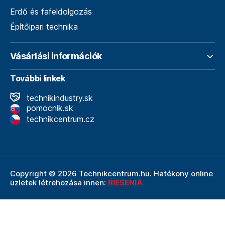
Erdő és fafeldolgozás
Építőipari technika
Vásárlási információk
További linkek
technikindustry.sk
pomocnik.sk
technikcentrum.cz
Copyright © 2026 Technikcentrum.hu. Hatékony online
üzletek létrehozása innen:
RIESENIA
A Technikcentrum.hu internetes áruház a
Technik vállalat
szerves része, amely a műszaki
felszerelések és
szerszámok területének vezetője. A Technik cég