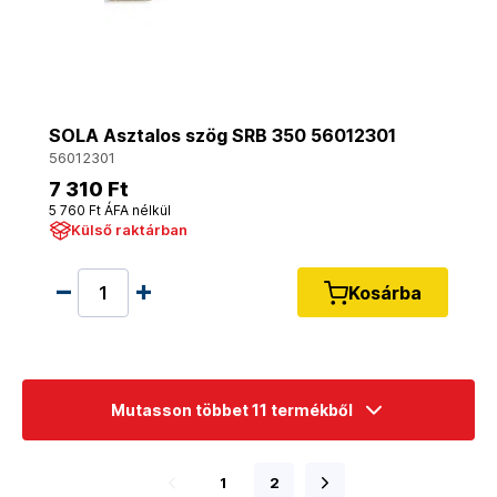
SOLA Asztalos szög SRB 350 56012301
56012301
7 310 Ft
5 760 Ft ÁFA nélkül
Külső raktárban
Kosárba
Mutasson többet 11 termékből
1
2