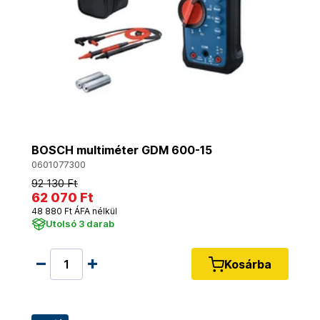
BOSCH multiméter GDM 600-15
0601077300
92 130 Ft
62 070 Ft
48 880 Ft ÁFA nélkül
Utolsó 3 darab
Kosárba