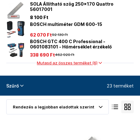
SOLA Állítható szög 250x170 Quattro
56017001
8 100 Ft
BOSCH multiméter GDM 600-15
62 070 Ft
92 130 Ft
BOSCH GTC 400 C Professional -
0601083101 - Hőmérséklet érzékelő
338 690 Ft
462 920 Ft
Mutasd az összes terméket (6)
23 terméket
Szűrő