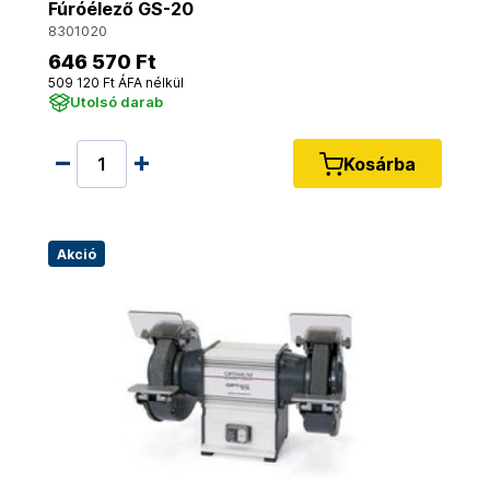
Fúróélező GS-20
8301020
646 570 Ft
509 120 Ft ÁFA nélkül
Utolsó darab
Kosárba
Akció