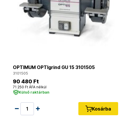
OPTIMUM OPTIgrind GU 15 3101505
3101505
90 480 Ft
71 250 Ft ÁFA nélkül
Külső raktárban
Kosárba