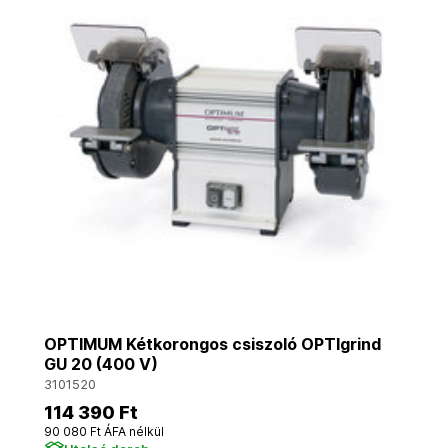
OPTIMUM Kétkorongos csiszoló OPTIgrind
GU 20 (400 V)
3101520
114 390 Ft
90 080 Ft ÁFA nélkül