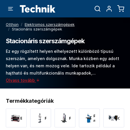
Otthon
/
Elektromos szerszámgépek
/
Stacionáris szerszámgépek
Stacionáris szerszámgépek
Ez egy rögzített helyen elhelyezett különböző típusú
szerszám, amelyen dolgoznak. Munka közben egy adott
helyen van, és nem mozog vele. Ide tartozik például a
hajtható és multifunkcionális munkapadok,…
Olvass tovább
Termékkategóriák
Píly
Esztergák
Fúrók
Frézerek
Csisz
na
kov