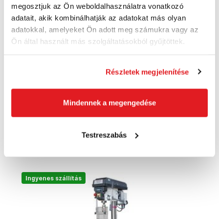
megosztjuk az Ön weboldalhasználatra vonatkozó
adatait, akik kombinálhatják az adatokat más olyan
adatokkal, amelyeket Ön adott meg számukra vagy az
Ön által használt más szolgáltatásokból gyűjtöttek.
OPTIMUM 3191040 Állványfúró OPTIdrill DQ
14
3191040
Részletek megjelenítése
123 200 Ft
115 460 Ft
90 920 Ft ÁFA nélkül
Mindennek a megengedése
Utolsó 2 darab
Testreszabás
Kosárba
Ingyenes szállítás