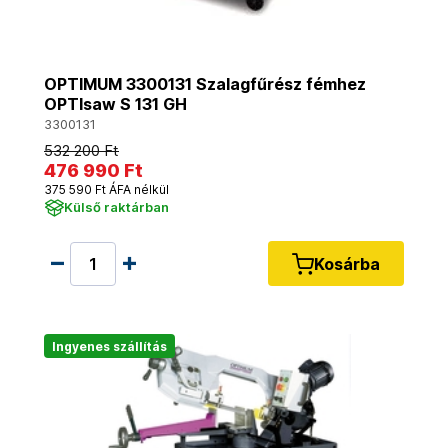
OPTIMUM 3300131 Szalagfűrész fémhez
OPTIsaw S 131 GH
3300131
532 200 Ft
476 990 Ft
375 590 Ft ÁFA nélkül
Külső raktárban
Kosárba
Ingyenes szállítás