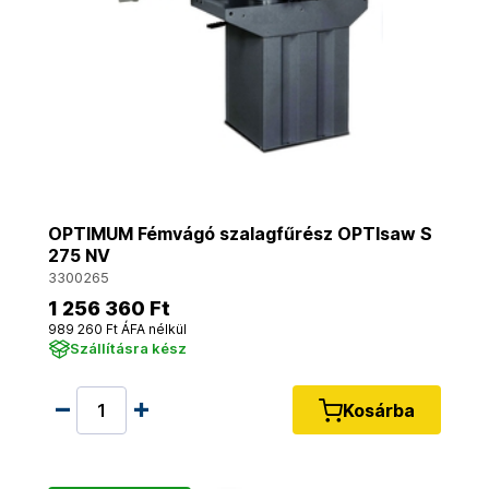
OPTIMUM Fémvágó szalagfűrész OPTIsaw S
275 NV
3300265
1 256 360 Ft
989 260 Ft ÁFA nélkül
Szállításra kész
Kosárba