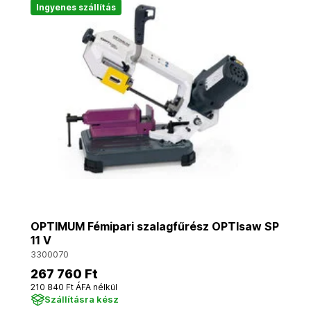
Ingyenes szállítás
OPTIMUM Fémipari szalagfűrész OPTIsaw SP
11 V
3300070
267 760 Ft
210 840 Ft ÁFA nélkül
Szállításra kész