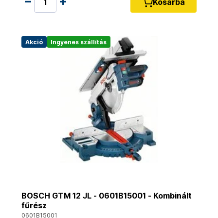
Kosárba
Akció
Ingyenes szállítás
BOSCH GTM 12 JL - 0601B15001 - Kombinált
fűrész
0601B15001