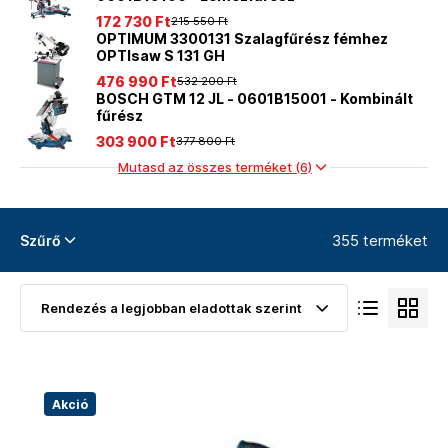
172 730 Ft
215 550 Ft
OPTIMUM 3300131 Szalagfűrész fémhez
OPTIsaw S 131 GH
476 990 Ft
532 200 Ft
BOSCH GTM 12 JL - 0601B15001 - Kombinált
fűrész
303 900 Ft
377 800 Ft
Mutasd az összes terméket (6)
355 terméket
Szűrő
Akció