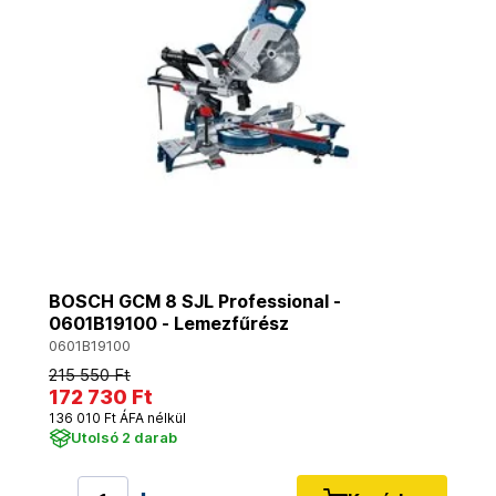
BOSCH GCM 8 SJL Professional -
0601B19100 - Lemezfűrész
0601B19100
215 550 Ft
172 730 Ft
136 010 Ft ÁFA nélkül
Utolsó 2 darab