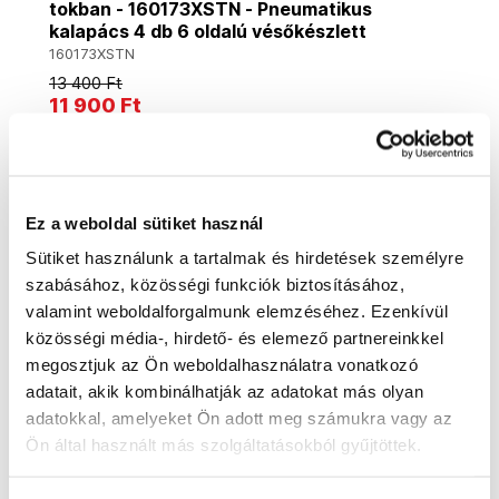
tokban - 160173XSTN - Pneumatikus
kalapács 4 db 6 oldalú vésőkészlett
160173XSTN
13 400 Ft
11 900 Ft
9 380 Ft ÁFA nélkül
Rendelésre
Kosárba
Ez a weboldal sütiket használ
Sütiket használunk a tartalmak és hirdetések személyre
szabásához, közösségi funkciók biztosításához,
Ingyenes szállítás
valamint weboldalforgalmunk elemzéséhez. Ezenkívül
közösségi média-, hirdető- és elemező partnereinkkel
megosztjuk az Ön weboldalhasználatra vonatkozó
adatait, akik kombinálhatják az adatokat más olyan
adatokkal, amelyeket Ön adott meg számukra vagy az
Ön által használt más szolgáltatásokból gyűjtöttek.