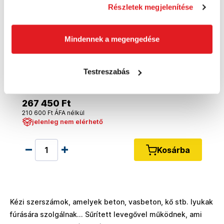
Részletek megjelenítése
Mindennek a megengedése
BOSCH Pneumatikus aprító kalapács -
Testreszabás
0607560501
0607560501
267 450 Ft
210 600 Ft ÁFA nélkül
jelenleg nem elérhető
Kosárba
Kézi szerszámok, amelyek beton, vasbeton, kő stb. lyukak
fúrására szolgálnak... Sűrített levegővel működnek, ami