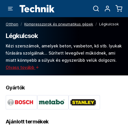
Otthon
/
Kompresszorok és pneumatikus gépek
/
Légkulcsok
Légkulcsok
Kézi szerszámok, amelyek beton, vasbeton, kő stb. lyukak
fúrására szolgálnak... Sűrített levegővel működnek, ami
miatt könnyebb a súlyuk és egyszerűbb velük dolgozni.
Olvass tovább
Gyártók
Ajánlott termékek