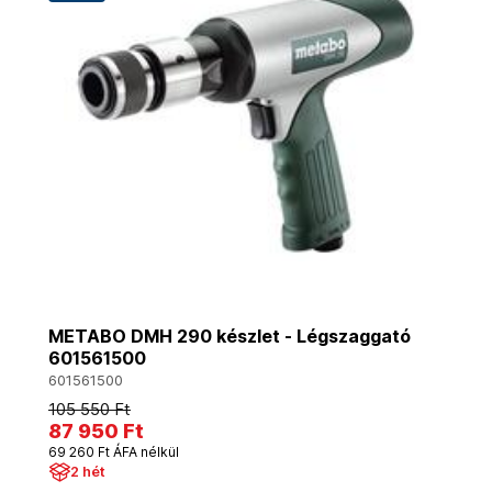
METABO DMH 290 készlet - Légszaggató
601561500
601561500
105 550 Ft
87 950 Ft
69 260 Ft ÁFA nélkül
2 hét