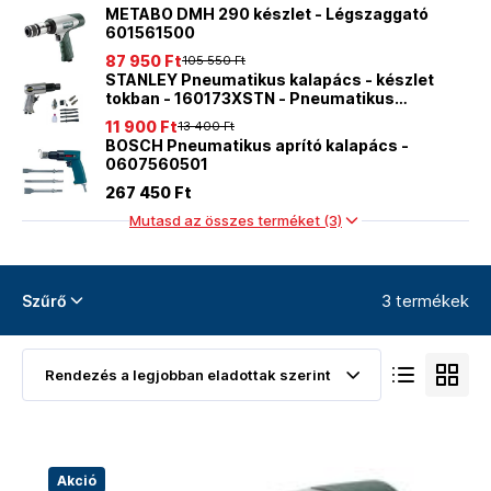
METABO DMH 290 készlet - Légszaggató
601561500
87 950 Ft
105 550 Ft
STANLEY Pneumatikus kalapács - készlet
tokban - 160173XSTN - Pneumatikus
kalapács 4 db 6 oldalú vésőkészlett
11 900 Ft
13 400 Ft
BOSCH Pneumatikus aprító kalapács -
0607560501
267 450 Ft
Mutasd az összes terméket (3)
3 termékek
Szűrő
Akció