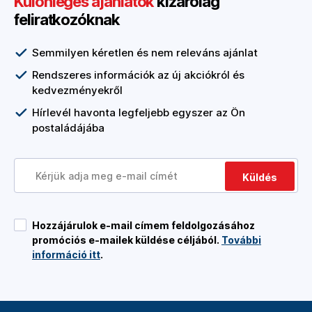
Különleges ajánlatok
kizárólag
feliratkozóknak
Semmilyen kéretlen és nem releváns ajánlat
Rendszeres információk az új akciókról és
kedvezményekről
Hírlevél havonta legfeljebb egyszer az Ön
postaládájába
Küldés
Hozzájárulok e-mail címem feldolgozásához
promóciós e-mailek küldése céljából.
További
információ itt
.