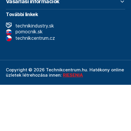
Vásárlási információk
További linkek
technikindustry.sk
pomocnik.sk
technikcentrum.cz
Copyright © 2026 Technikcentrum.hu. Hatékony online
üzletek létrehozása innen:
RIESENIA
A Technikcentrum.hu internetes áruház a
Technik vállalat
szerves része, amely a műszaki
felszerelések és
szerszámok területének vezetője. A Technik cég
részeként a Technikcentrum.hu élvezi a Technik által
nyújtott többéves tapasztalatot, szakértelmet és erős
hátteret.
Ezt a weboldalt a reCAPTCHA védi, és alkalmazható