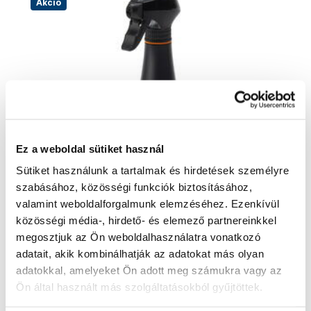
Akció
Ez a weboldal sütiket használ
Sütiket használunk a tartalmak és hirdetések személyre
szabásához, közösségi funkciók biztosításához,
valamint weboldalforgalmunk elemzéséhez. Ezenkívül
közösségi média-, hirdető- és elemező partnereinkkel
FISKARS 1071306 - Fiskars porlasztó
1071306
megosztjuk az Ön weboldalhasználatra vonatkozó
3 950 Ft
adatait, akik kombinálhatják az adatokat más olyan
3 050 Ft
adatokkal, amelyeket Ön adott meg számukra vagy az
2 410 Ft ÁFA nélkül
Ön által használt más szolgáltatásokból gyűjtöttek.
Szállításra kész