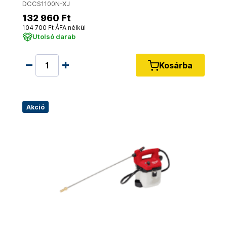
DCCS1100N-XJ
132 960 Ft
104 700 Ft ÁFA nélkül
Utolsó darab
Kosárba
Akció