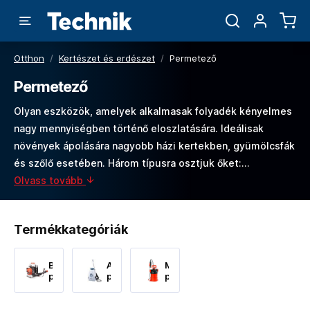
Otthon
/
Kertészet és erdészet
/
Permetező
Permetező
Olyan eszközök, amelyek alkalmasak folyadék kényelmes
nagy mennyiségben történő eloszlatására. Ideálisak
növények ápolására nagyobb házi kertekben, gyümölcsfák
és szőlő esetében. Három típusra osztjuk őket:…
Olvass tovább
Termékkategóriák
Benzines
Akkumulátoros
Manuális
permetező
permetező
permetező