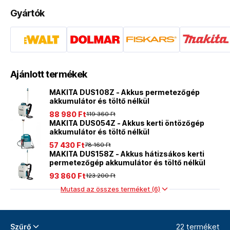
Gyártók
Ajánlott termékek
MAKITA DUS108Z - Akkus permetezőgép
akkumulátor és töltő nélkül
88 980 Ft
119 360 Ft
MAKITA DUS054Z - Akkus kerti öntözőgép
akkumulátor és töltő nélkül
57 430 Ft
78 160 Ft
MAKITA DUS158Z - Akkus hátizsákos kerti
permetezőgép akkumulátor és töltő nélkül
93 860 Ft
123 200 Ft
Mutasd az összes terméket (6)
22 terméket
Szűrő