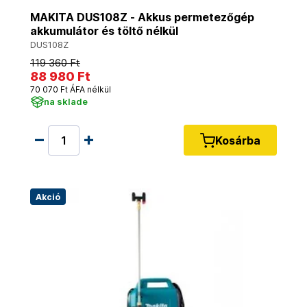
MAKITA DUS108Z - Akkus permetezőgép
akkumulátor és töltő nélkül
DUS108Z
119 360 Ft
88 980 Ft
70 070 Ft ÁFA nélkül
na sklade
Kosárba
Akció