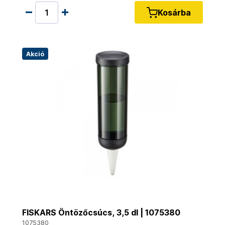
Kosárba
Akció
FISKARS Öntözőcsúcs, 3,5 dl | 1075380
1075380