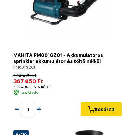
MAKITA PM001GZ01 - Akkumulátoros
sprinkler akkumulátor és töltő nélkül
PM001GZ01
470 600 Ft
367 650 Ft
289 490 Ft ÁFA nélkül
na sklade
Kosárba
Akció