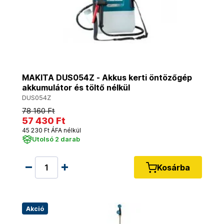
MAKITA DUS054Z - Akkus kerti öntözőgép
akkumulátor és töltő nélkül
DUS054Z
78 160 Ft
57 430 Ft
45 230 Ft ÁFA nélkül
Utolsó 2 darab
Kosárba
Akció