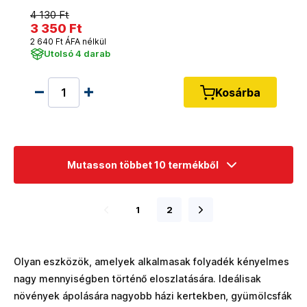
4 130 Ft
3 350 Ft
2 640 Ft ÁFA nélkül
Utolsó 4 darab
Kosárba
Mutasson többet 10 termékből
1
2
Olyan eszközök, amelyek alkalmasak folyadék kényelmes
nagy mennyiségben történő eloszlatására. Ideálisak
növények ápolására nagyobb házi kertekben, gyümölcsfák