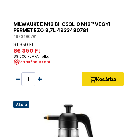
MILWAUKEE M12 BHCS3L-0 M12™ VEGYI
PERMETEZŐ 3,7L 4933480781
4933480781
91 650 Ft
86 350 Ft
68 000 Ft ÁFA nélkül
Približne 10 dní
Kosárba
Akció