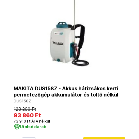
MAKITA DUS158Z - Akkus hátizsákos kerti
permetezőgép akkumulátor és töltő nélkül
DUS158Z
123 200 Ft
93 860 Ft
73 910 Ft ÁFA nélkül
Utolsó darab