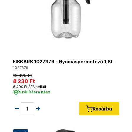
FISKARS 1027379 - Nyomáspermetező 1,8L
1027379
12 400 Ft
8 230 Ft
6 490 Ft ÁFA nélkül
Szállításra kész
Kosárba