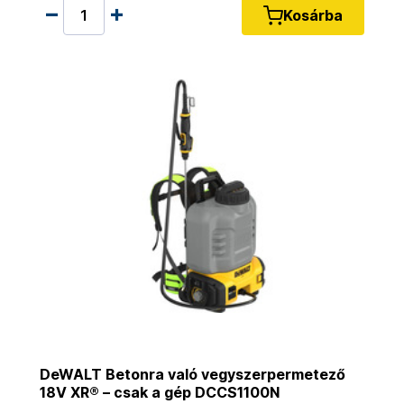
Kosárba
DeWALT Betonra való vegyszerpermetező
18V XR® – csak a gép DCCS1100N