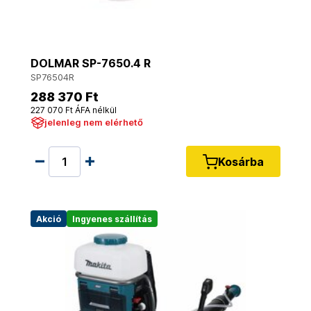
DOLMAR SP-7650.4 R
SP76504R
288 370 Ft
227 070 Ft ÁFA nélkül
jelenleg nem elérhető
Kosárba
Akció
Ingyenes szállítás