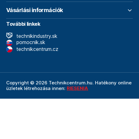
Vásárlási információk
További linkek
technikindustry.sk
pomocnik.sk
technikcentrum.cz
Copyright © 2026 Technikcentrum.hu. Hatékony online
üzletek létrehozása innen:
RIESENIA
A Technikcentrum.hu internetes áruház a
Technik vállalat
szerves része, amely a műszaki
felszerelések és
szerszámok területének vezetője. A Technik cég
részeként a Technikcentrum.hu élvezi a Technik által
nyújtott többéves tapasztalatot, szakértelmet és erős
hátteret.