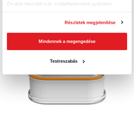
Ön által használt más szolgáltatásokból gyűjtöttek.
7 960 Ft ÁFA nélkül
Szállításra kész
Részletek megjelenítése
Kosárba
Mindennek a megengedése
Akció
Testreszabás