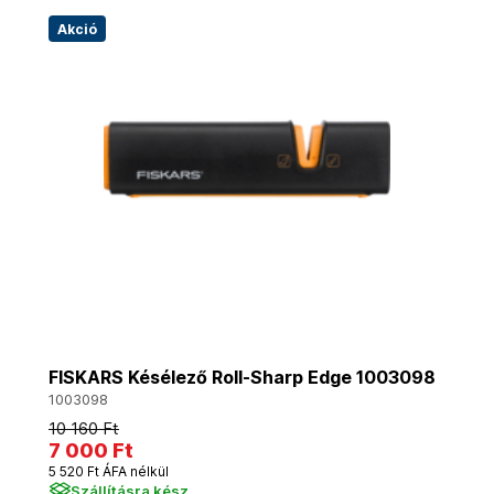
Akció
FISKARS Késélező Roll-Sharp Edge 1003098
1003098
10 160 Ft
7 000 Ft
5 520 Ft ÁFA nélkül
Szállításra kész