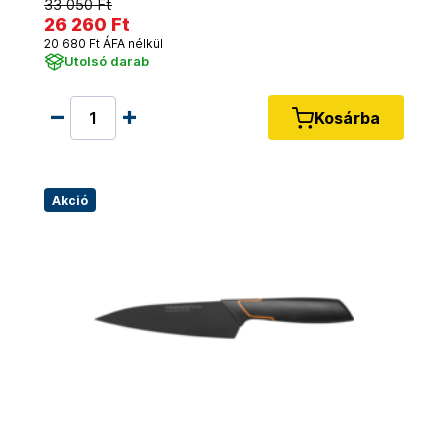
33 050 Ft
26 260 Ft
20 680 Ft ÁFA nélkül
Utolsó darab
Kosárba
Akció