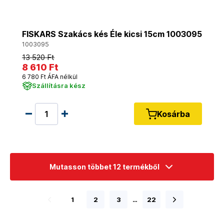
FISKARS Szakács kés Éle kicsi 15cm 1003095
1003095
13 520 Ft
8 610 Ft
6 780 Ft ÁFA nélkül
Szállításra kész
Kosárba
Mutasson többet 12 termékből
1
2
3
…
22