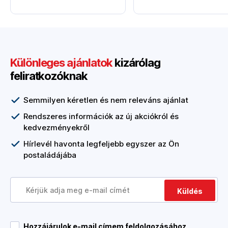
Különleges ajánlatok
kizárólag
feliratkozóknak
Semmilyen kéretlen és nem releváns ajánlat
Rendszeres információk az új akciókról és
kedvezményekről
Hírlevél havonta legfeljebb egyszer az Ön
postaládájába
Küldés
Hozzájárulok e-mail címem feldolgozásához