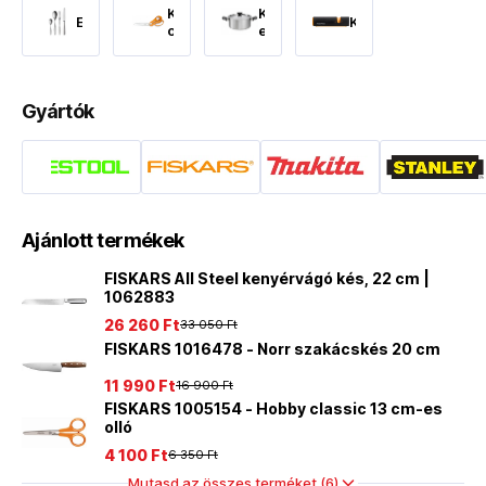
Konyhai
Konyhai
Evőeszköz
Késélezők
ollók
edények
Gyártók
Ajánlott termékek
FISKARS All Steel kenyérvágó kés, 22 cm |
1062883
26 260 Ft
33 050 Ft
FISKARS 1016478 - Norr szakácskés 20 cm
11 990 Ft
16 900 Ft
FISKARS 1005154 - Hobby classic 13 cm-es
olló
4 100 Ft
6 350 Ft
Mutasd az összes terméket (6)