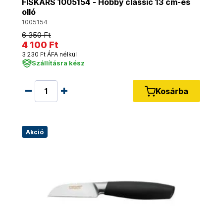
FISKARS 1005154 - Hobby classic 13 cm-es
olló
1005154
6 350 Ft
4 100 Ft
3 230 Ft ÁFA nélkül
Szállításra kész
Kosárba
Akció