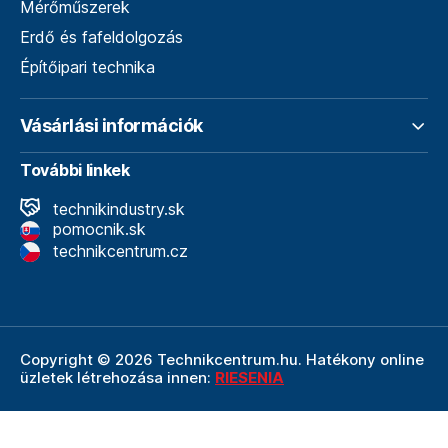
Mérőműszerek
Erdő és fafeldolgozás
Építőipari technika
Vásárlási információk
További linkek
technikindustry.sk
pomocnik.sk
technikcentrum.cz
Copyright © 2026 Technikcentrum.hu. Hatékony online
üzletek létrehozása innen:
RIESENIA
A Technikcentrum.hu internetes áruház a
Technik vállalat
szerves része, amely a műszaki
felszerelések és