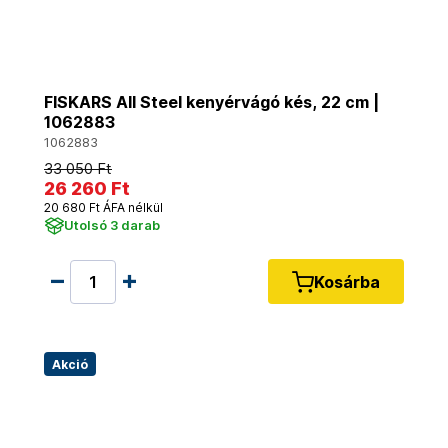
FISKARS All Steel kenyérvágó kés, 22 cm |
1062883
1062883
33 050 Ft
26 260 Ft
20 680 Ft ÁFA nélkül
Utolsó 3 darab
Kosárba
Akció