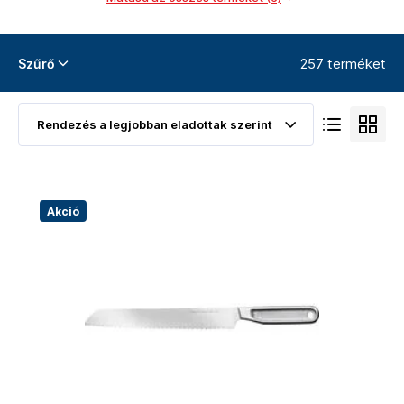
257 terméket
Szűrő
Akció