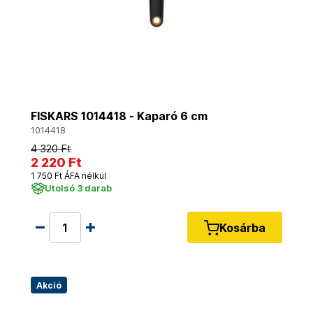
FISKARS 1014418 - Kaparó 6 cm
1014418
4 320 Ft
2 220 Ft
1 750 Ft ÁFA nélkül
Utolsó 3 darab
Kosárba
Akció