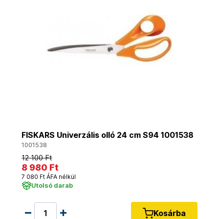
FISKARS Univerzális olló 24 cm S94 1001538
1001538
12 100 Ft
8 980 Ft
7 080 Ft ÁFA nélkül
Utolsó darab
Kosárba