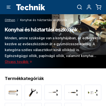
Otthon
/
Konyhai és háztartási eszközök
Konyhai és háztartási eszközök
Minden, amire szüksége van a konyhájában, az edényektől
kezdve az evőeszközökön át a gyümölcsszeletelőig. A
kategória széles választékot kínál ollókból is.
Egészségügyi ollók, papírvágó ollók, valamint konyhai…
Olvass tovább
Termékkategóriák
Konyhai
Konyhai
Konyhai
Konyh
Hámozók
reszelő
kések
segédeszközök
szerv