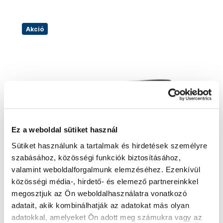
Akció
Ez a weboldal sütiket használ
Sütiket használunk a tartalmak és hirdetések személyre
szabásához, közösségi funkciók biztosításához,
valamint weboldalforgalmunk elemzéséhez. Ezenkívül
közösségi média-, hirdető- és elemező partnereinkkel
FISKARS Cukrászkés éle 23cm 1003093
megosztjuk az Ön weboldalhasználatra vonatkozó
1003093
adatait, akik kombinálhatják az adatokat más olyan
14 100 Ft
adatokkal, amelyeket Ön adott meg számukra vagy az
10 110 Ft