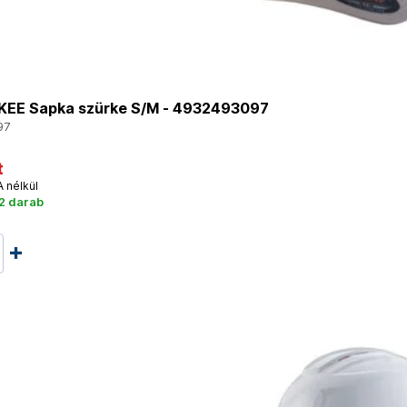
EE Sapka szürke S/M - 4932493097
97
t
A nélkül
2 darab