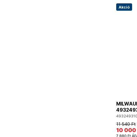
Akció
MILWAUK
493249
49324931
11 540 Ft
10 000
7 880 Ft ÁF