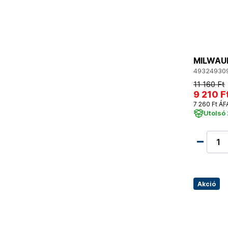
MILWAUK
49324930
11 160 Ft
9 210 F
7 260 Ft ÁF
Utolsó 
Akció