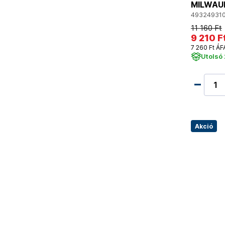
MILWAUK
49324931
11 160 Ft
9 210 F
7 260 Ft ÁF
Utolsó 
Akció