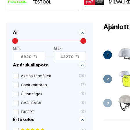
FESTOOL
MILWAUKE
Ajánlot
Ár
Min.
Max.
Az áruk állapota
Akciós termékek
(
10
)
Csak raktáron
(
7
)
Újdonságok
(
0
)
CASHBACK
(
0
)
EXPERT
(
0
)
Értékelés