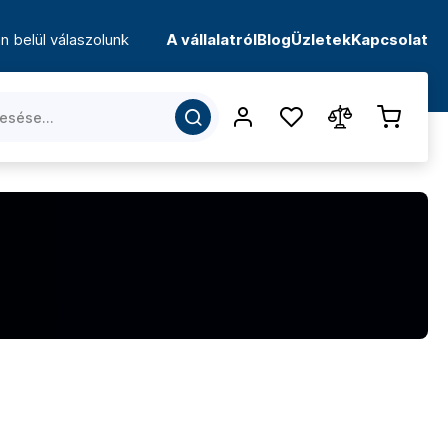
n belül válaszolunk
A vállalatról
Blog
Üzletek
Kapcsolat