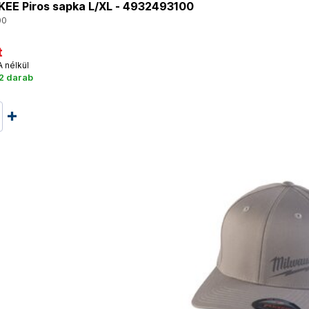
EE Piros sapka L/XL - 4932493100
00
t
A nélkül
2 darab