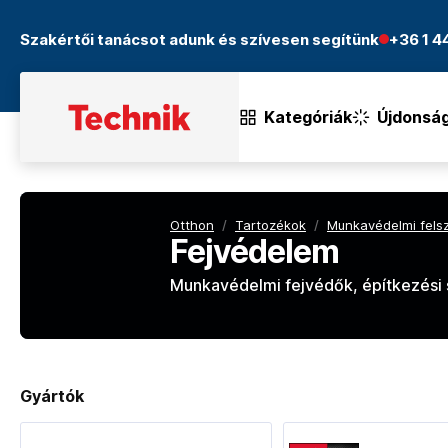
Szakértői tanácsot adunk és szívesen segítünk
+36 1 
Kategóriák
Újdonsá
Otthon
/
Tartozékok
/
Munkavédelmi fels
Fejvédelem
Munkavédelmi fejvédők, építkezési s
Gyártók