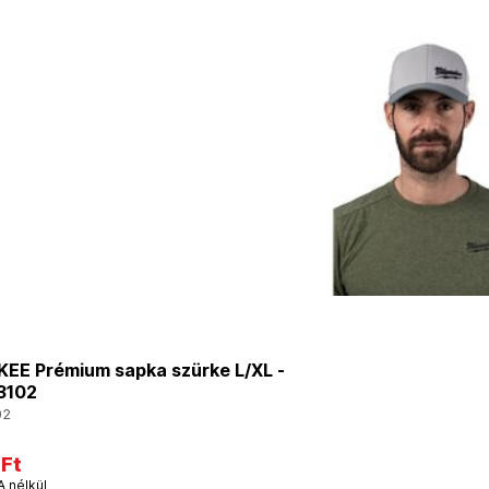
EE Prémium sapka szürke L/XL -
3102
02
 Ft
A nélkül