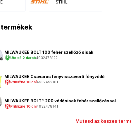
E
STIHL
t termékek
MILWAUKEE BOLT 100 fehér szellőző sisak
Utolsó 2 darab
4932478122
MILWAUKEE Csavaros fényvisszaverő fényvédő
Približne 10 dní
4932492101
MILWAUKEE BOLT™ 200 védősisak fehér szellőzéssel
Približne 10 dní
4932478141
Mutasd az összes termé