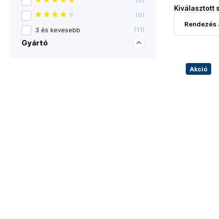
(
0
)
Kiválasztott 
(
0
)
3 és kevesebb
(
11
)
Gyártó
Akció