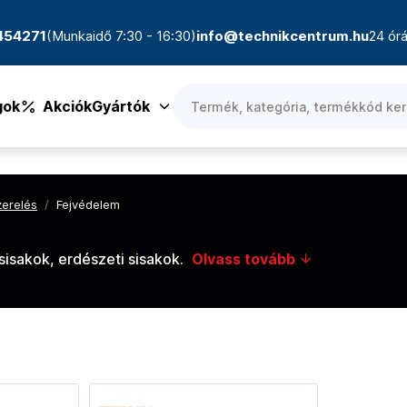
4454271
(Munkaidő 7:30 - 16:30)
info@technikcentrum.hu
24 órá
gok
Akciók
Gyártók
zerelés
/
Fejvédelem
isakok, erdészeti sisakok.
Olvass tovább