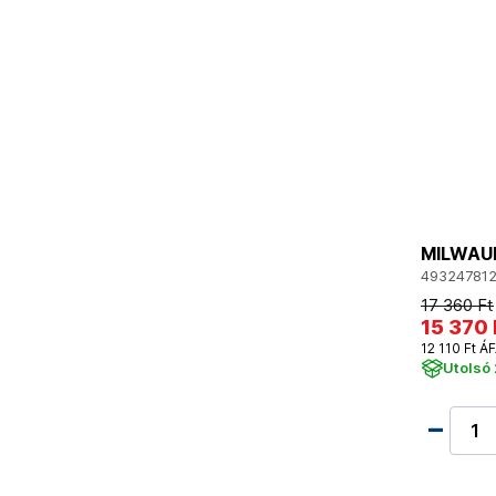
MILWAUK
49324781
17 360 Ft
15 370 
12 110 Ft ÁF
Utolsó 