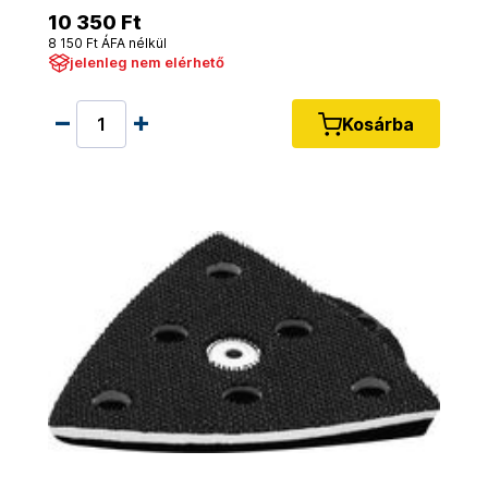
10 350 Ft
8 150 Ft ÁFA nélkül
jelenleg nem elérhető
Kosárba