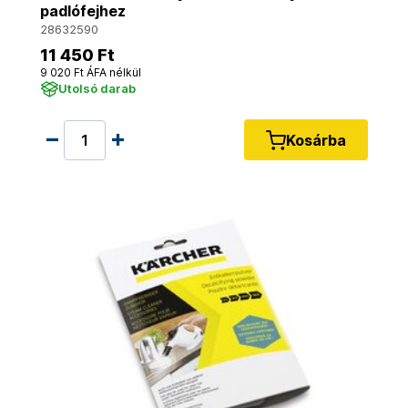
padlófejhez
28632590
11 450 Ft
9 020 Ft ÁFA nélkül
Utolsó darab
Kosárba