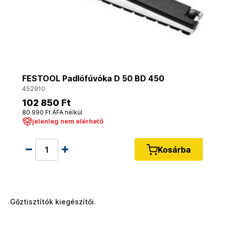
FESTOOL Padlófúvóka D 50 BD 450
452910
102 850 Ft
80 990 Ft ÁFA nélkül
jelenleg nem elérhető
Kosárba
Gőztisztítók kiegészítői.