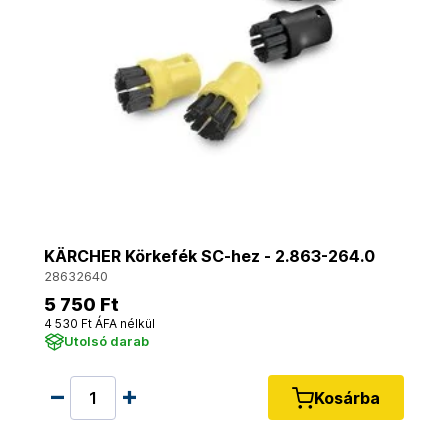
KÄRCHER Körkefék SC-hez - 2.863-264.0
28632640
5 750 Ft
4 530 Ft ÁFA nélkül
Utolsó darab
Kosárba