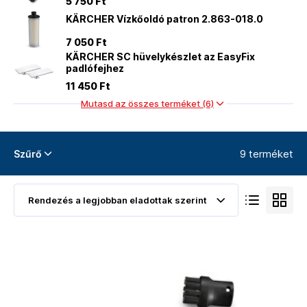
5 750 Ft
KÄRCHER Vízkőoldó patron 2.863-018.0
7 050 Ft
KÄRCHER SC hüvelykészlet az EasyFix
padlófejhez
11 450 Ft
Mutasd az összes terméket (6)
9 terméket
Szűrő