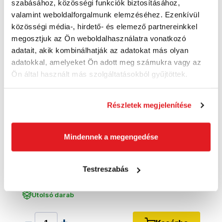
szabásához, közösségi funkciók biztosításához,
valamint weboldalforgalmunk elemzéséhez. Ezenkívül
közösségi média-, hirdető- és elemező partnereinkkel
megosztjuk az Ön weboldalhasználatra vonatkozó
adatait, akik kombinálhatják az adatokat más olyan
adatokkal, amelyeket Ön adott meg számukra vagy az
Ön által használt más szolgáltatásokból gyűjtöttek.
Részletek megjelenítése
Mindennek a megengedése
KÄRCHER Padlószerszám készlet EasyFix -
Padlófúvóka
28632670
Testreszabás
15 400 Ft
12 130 Ft ÁFA nélkül
Utolsó darab