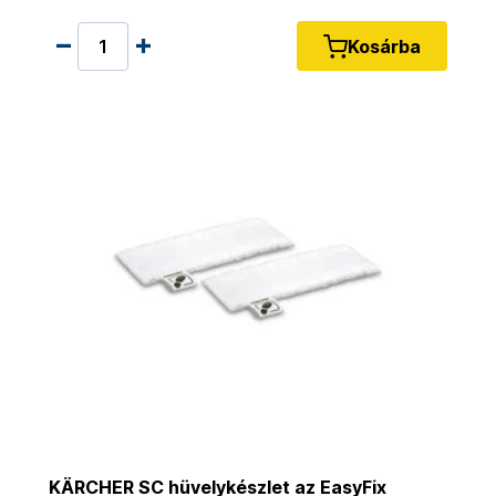
Kosárba
KÄRCHER SC hüvelykészlet az EasyFix