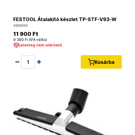
FESTOOL Átalakító készlet TP-STF-V93-W
488899
11 900 Ft
9 380 Ft ÁFA nélkül
jelenleg nem elérhető
Kosárba