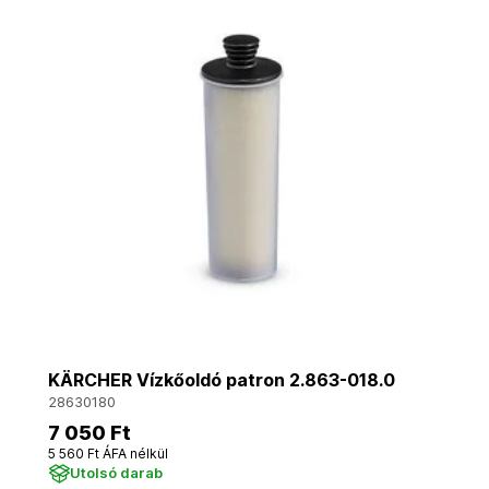
KÄRCHER Vízkőoldó patron 2.863-018.0
28630180
7 050 Ft
5 560 Ft ÁFA nélkül
Utolsó darab