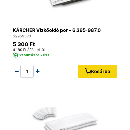
KÄRCHER Vízkőoldó por - 6.295-987.0
62959870
5 300 Ft
4 180 Ft ÁFA nélkül
Szállításra kész
Kosárba