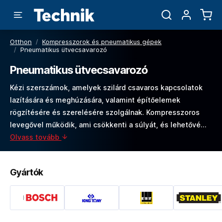
Otthon
/
Kompresszorok és pneumatikus gépek
/
Pneumatikus ütvecsavarozó
Pneumatikus ütvecsavarozó
Kézi szerszámok, amelyek szilárd csavaros kapcsolatok
lazítására és meghúzására, valamint építőelemek
rögzítésére és szerelésére szolgálnak. Kompresszoros
levegővel működik, ami csökkenti a súlyát, és lehetővé…
Olvass tovább
Gyártók