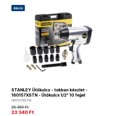
Akció
STANLEY Ütőkulcs - tokban készlet -
160157XSTN - Ütőkulcs 1/2" 10 fejjel
160157XSTN
29 360 Ft
23 340 Ft