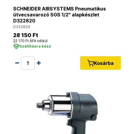
SCHNEIDER AIRSYSTEMS Pneumatikus
ütvecsavarozó SGS 1/2" alapkészlet
D322820
D322820
28 150 Ft
22 170 Ft ÁFA nélkül
Szállításra kész
Kosárba