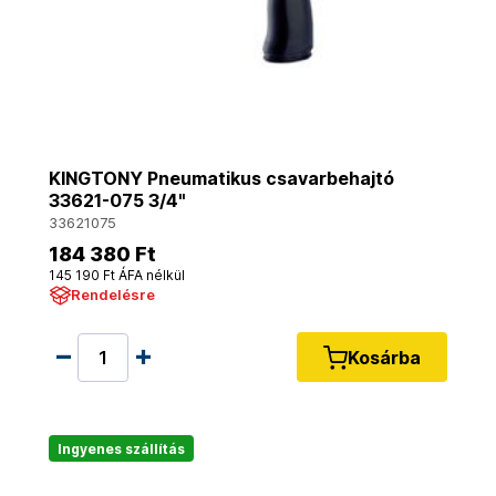
KINGTONY Pneumatikus csavarbehajtó
33621-075 3/4"
33621075
184 380 Ft
145 190 Ft ÁFA nélkül
Rendelésre
Kosárba
Ingyenes szállítás