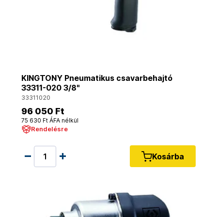
KINGTONY Pneumatikus csavarbehajtó
33311-020 3/8"
33311020
96 050 Ft
75 630 Ft ÁFA nélkül
Rendelésre
Kosárba