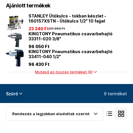
Ajánlott termékek
STANLEY Ütőkulcs - tokban készlet -
160157XSTN - Ütőkulcs 1/2" 10 fejjel
23 340 Ft
29 360 Ft
KINGTONY Pneumatikus csavarbehajtó
33311-020 3/8"
96 050 Ft
KINGTONY Pneumatikus csavarbehajtó
33411-040 1/2"
96 430 Ft
Mutasd az összes terméket (6)
9 terméket
Szűrő