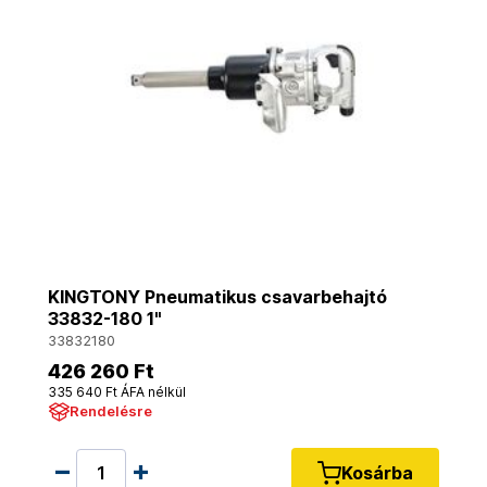
KINGTONY Pneumatikus csavarbehajtó
33832-180 1"
33832180
426 260 Ft
335 640 Ft ÁFA nélkül
Rendelésre
Kosárba