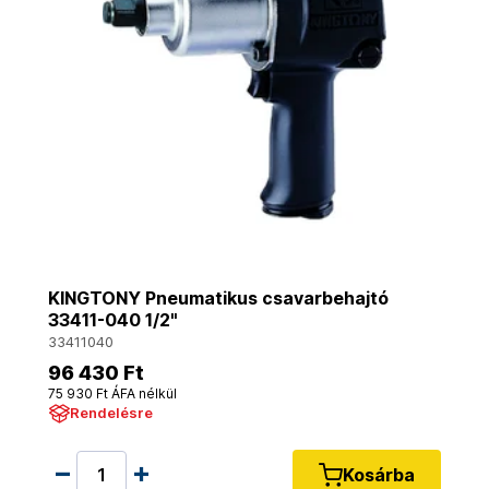
KINGTONY Pneumatikus csavarbehajtó
33411-040 1/2"
33411040
96 430 Ft
75 930 Ft ÁFA nélkül
Rendelésre
Kosárba