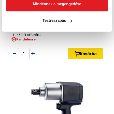
Mindennek a megengedése
KINGTONY Pneumatikus csavarbehajtó
33461-060 1/2"
Testreszabás
33461060
141 550 Ft
111 460 Ft ÁFA nélkül
Rendelésre
Kosárba