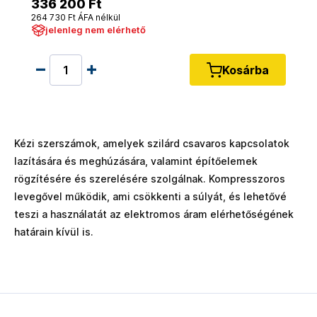
336 200 Ft
264 730 Ft ÁFA nélkül
jelenleg nem elérhető
Kosárba
Kézi szerszámok, amelyek szilárd csavaros kapcsolatok
lazítására és meghúzására, valamint építőelemek
rögzítésére és szerelésére szolgálnak. Kompresszoros
levegővel működik, ami csökkenti a súlyát, és lehetővé
teszi a használatát az elektromos áram elérhetőségének
határain kívül is.