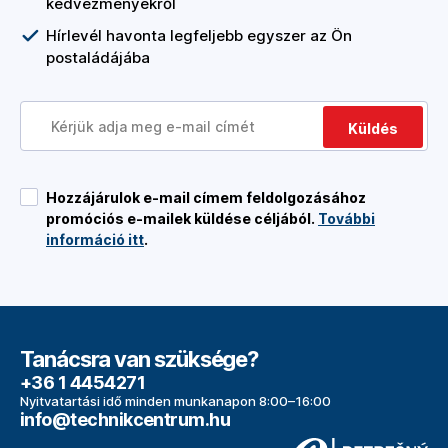
kedvezményekről
Hírlevél havonta legfeljebb egyszer az Ön
postaládájába
Küldés
Hozzájárulok e-mail címem feldolgozásához
promóciós e-mailek küldése céljából.
További
információ itt
.
Tanácsra van szüksége?
+36 1 4454271
Nyitvatartási idő minden munkanapon 8:00–16:00
info@technikcentrum.hu