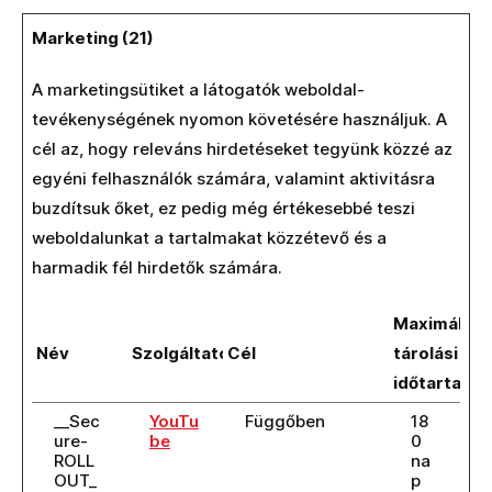
Marketing (21)
A marketingsütiket a látogatók weboldal-
tevékenységének nyomon követésére használjuk. A
cél az, hogy releváns hirdetéseket tegyünk közzé az
egyéni felhasználók számára, valamint aktivitásra
buzdítsuk őket, ez pedig még értékesebbé teszi
weboldalunkat a tartalmakat közzétevő és a
harmadik fél hirdetők számára.
Maximális
Név
Szolgáltató
Cél
tárolási
időtartam
__Sec
YouTu
Függőben
18
ure-
be
0
ROLL
na
OUT_
p