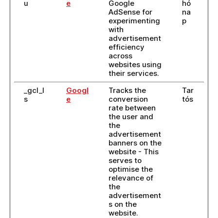
u
e
Google
hó
AdSense for
na
experimenting
p
with
advertisement
efficiency
across
websites using
their services.
_gcl_l
Googl
Tracks the
Tar
s
e
conversion
tós
rate between
the user and
the
advertisement
banners on the
website - This
serves to
optimise the
relevance of
the
advertisement
s on the
website.