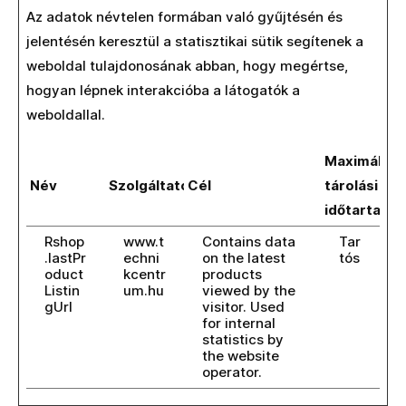
Az adatok névtelen formában való gyűjtésén és
jelentésén keresztül a statisztikai sütik segítenek a
weboldal tulajdonosának abban, hogy megértse,
hogyan lépnek interakcióba a látogatók a
weboldallal.
Maximális
Név
Szolgáltató
Cél
tárolási
időtartam
Rshop
www.t
Contains data
Tar
.lastPr
echni
on the latest
tós
oduct
kcentr
products
Listin
um.hu
viewed by the
gUrl
visitor. Used
for internal
statistics by
the website
operator.