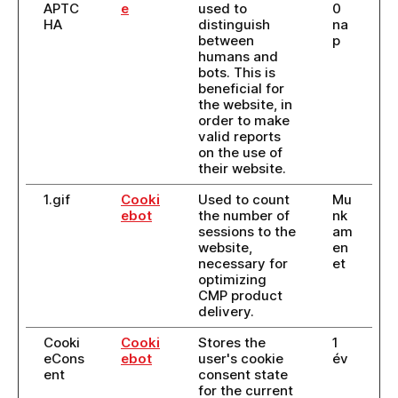
APTC
e
used to
0
HA
distinguish
na
between
p
humans and
bots. This is
beneficial for
the website, in
order to make
valid reports
on the use of
their website.
1.gif
Cooki
Used to count
Mu
ebot
the number of
nk
sessions to the
am
website,
en
necessary for
et
optimizing
CMP product
delivery.
Cooki
Cooki
Stores the
1
eCons
ebot
user's cookie
év
ent
consent state
for the current