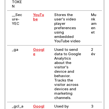
TOKE
N
__Sec
YouTu
Stores the
Mu
ure-
be
user's video
nk
YEC
player
am
preferences
en
using
et
embedded
YouTube video
_ga
Googl
Used to send
2
e
data to Google
év
Analytics
about the
visitor's
device and
behavior.
Tracks the
visitor across
devices and
marketing
channels.
_gcl_a
Googl
Used by
3