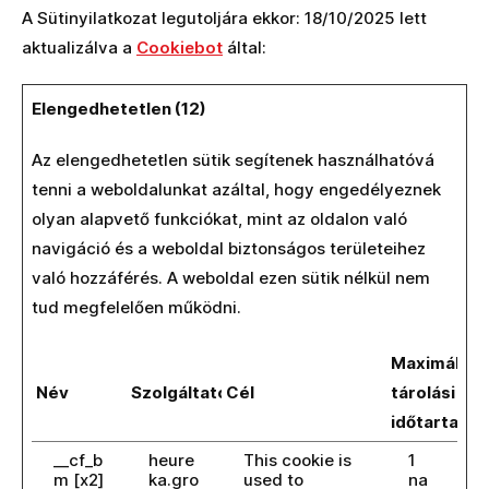
A Sütinyilatkozat legutoljára ekkor: 18/10/2025 lett
aktualizálva a
Cookiebot
által:
Elengedhetetlen (12)
Az elengedhetetlen sütik segítenek használhatóvá
tenni a weboldalunkat azáltal, hogy engedélyeznek
olyan alapvető funkciókat, mint az oldalon való
navigáció és a weboldal biztonságos területeihez
való hozzáférés. A weboldal ezen sütik nélkül nem
tud megfelelően működni.
Maximális
Név
Szolgáltató
Cél
tárolási
időtartam
__cf_b
heure
This cookie is
1
m [x2]
ka.gro
used to
na