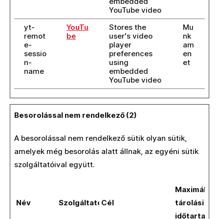
embedded
YouTube video
yt-
YouTu
Stores the
Mu
remot
be
user's video
nk
e-
player
am
sessio
preferences
en
n-
using
et
name
embedded
YouTube video
Besorolással nem rendelkező (2)
A besorolással nem rendelkező sütik olyan sütik,
amelyek még besorolás alatt állnak, az egyéni sütik
szolgáltatóival együtt.
Maximális
Név
Szolgáltató
Cél
tárolási
időtartam