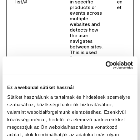
list/#
in specific
en
products or
et
events across
multiple
websites and
detects how
the user
navigates
between sites.
This is used
for
measurement
of
advertisement
efforts and
facilitates
Ez a weboldal sütiket használ
payment of
Sütiket használunk a tartalmak és hirdetések személyre
referral-fees
between
szabásához, közösségi funkciók biztosításához,
websites.
valamint weboldalforgalmunk elemzéséhez. Ezenkívül
remot
YouTu
Necessary for
Mu
közösségi média-, hirdető- és elemező partnereinkkel
e_sid
be
the
nk
megosztjuk az Ön weboldalhasználatra vonatkozó
implementatio
am
adatait, akik kombinálhatják az adatokat más olyan
n and
en