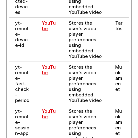
cted-
using
devic
embedded
es
YouTube video
yt-
YouTu
Stores the
Tar
remot
be
user's video
tós
e-
player
devic
preferences
e-id
using
embedded
YouTube video
yt-
YouTu
Stores the
Mu
remot
be
user's video
nk
e-
player
am
fast-
preferences
en
check
using
et
-
embedded
period
YouTube video
yt-
YouTu
Stores the
Mu
remot
be
user's video
nk
e-
player
am
sessio
preferences
en
n-app
using
et