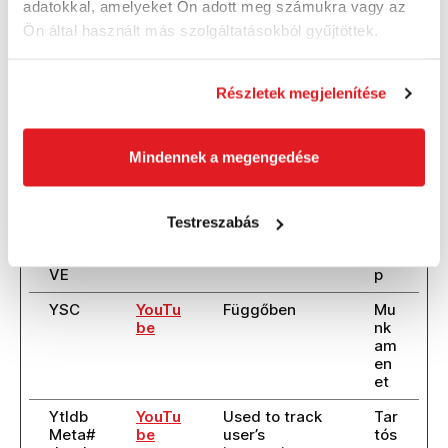
functionality
et
adatokkal, amelyeket Ön adott meg számukra vagy az
of YouTube
Ön által használt más szolgáltatásokból gyűjtöttek.
video-content
on the website.
Részletek megjelenítése
TEST
YouTu
Used to track
1
COOK
be
user’s
na
IESEN
interaction
p
ABLED
with
Mindennek a megengedése
embedded
content.
VISIT
YouTu
Függőben
18
Testreszabás
OR_IN
be
0
FO1_LI
na
VE
p
YSC
YouTu
Függőben
Mu
be
nk
am
en
et
YtIdb
YouTu
Used to track
Tar
Meta#
be
user’s
tós