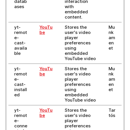
datab
interaction
ases
with
embedded
content.
yt-
YouTu
Stores the
Mu
remot
be
user's video
nk
e-
player
am
cast-
preferences
en
availa
using
et
ble
embedded
YouTube video
yt-
YouTu
Stores the
Mu
remot
be
user's video
nk
e-
player
am
cast-
preferences
en
install
using
et
ed
embedded
YouTube video
yt-
YouTu
Stores the
Tar
remot
be
user's video
tós
e-
player
conne
preferences