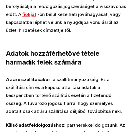
befolyásolja a feldolgozás jogszerűségét a visszavonás
előtt. A
fiókját
-on belül kezelheti jóváhagyását, vagy
kapcsolatba léphet velünk a nyugdíjba vonulásról az
üzleti hirdetések címzettjeitől.
Adatok hozzáférhetővé tétele
harmadik felek számára
Az áru szállításakor:
a szállítmányozó cég. Ez a
szállítási cím és a kapcsolattartási adatok a
készpénzben történő szállítás esetén a fizetendő
összeg. A fuvarozó jogosult arra, hogy személyes
adatait csak az áru szállítása céljából továbbítsa neki.
Külső adatfeldolgozáshoz:
partnerekkel dolgozunk. Az