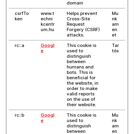
domain
csrfTo
www.t
Helps prevent
Mu
ken
echni
Cross-Site
nk
kcentr
Request
am
um.hu
Forgery (CSRF)
en
attacks.
et
rc::a
Googl
This cookie is
Tar
e
used to
tós
distinguish
between
humans and
bots. This is
beneficial for
the website, in
order to make
valid reports
on the use of
their website.
rc::b
Googl
This cookie is
Mu
e
used to
nk
distinguish
am
between
en