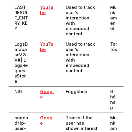
LAST_
YouTu
Used to track
Mu
RESUL
be
user’s
nk
T_ENT
interaction
am
RY_KE
with
en
Y
embedded
et
content.
LogsD
YouTu
Used to track
Tar
ataba
be
user’s
tós
seV2:
interaction
V#||L
with
ogsRe
embedded
quest
content.
sStor
e
NID
Googl
Függőben
6
e
hó
na
p
pagea
Googl
Tracks if the
Mu
d/1p-
e
user has
nk
user-
shown interest
am