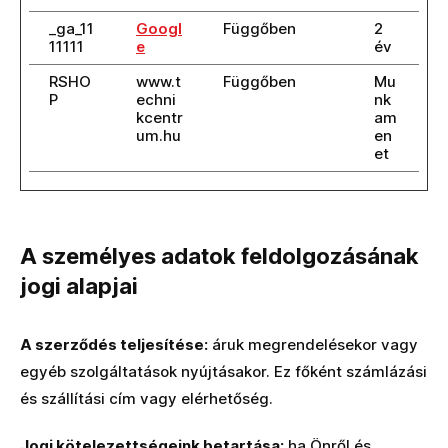
_ga_11
Googl
Függőben
2
11111
e
év
RSHO
www.t
Függőben
Mu
P
echni
nk
kcentr
am
um.hu
en
et
A személyes adatok feldolgozásának
jogi alapjai
A szerződés teljesítése:
áruk megrendelésekor vagy
egyéb szolgáltatások nyújtásakor. Ez főként számlázási
és szállítási cím vagy elérhetőség.
Jogi kötelezettségeink betartása:
ha Önről és