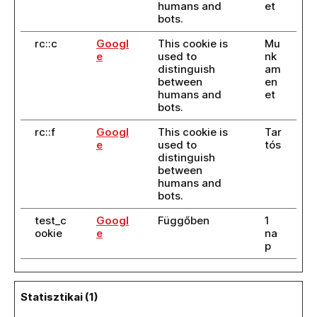
humans and
et
bots.
rc::c
Googl
This cookie is
Mu
e
used to
nk
distinguish
am
between
en
humans and
et
bots.
rc::f
Googl
This cookie is
Tar
e
used to
tós
distinguish
between
humans and
bots.
test_c
Googl
Függőben
1
ookie
e
na
p
Statisztikai (1)