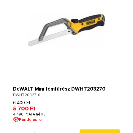
DeWALT Mini fémfűrész DWHT203270
DWHT20327-0
6 400 Ft
5 700 Ft
4 490 Ft ÁFA nélkül
Rendelésre