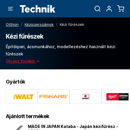
Otthon
/
Kéziszerszámok
/
Kézi fűrészek
Kézi fűrészek
Építőipari, ácsmunkához, modellezéshez használt kézi
fűrészek
Olvass tovább
Gyártók
Ajánlott termékek
MADE IN JAPAN Kataba - Japán kézifűrész -