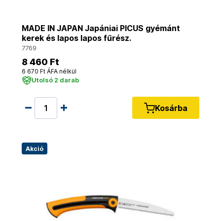
MADE IN JAPAN Japániai PICUS gyémánt
kerek és lapos lapos fűrész.
7769
8 460 Ft
6 670 Ft ÁFA nélkül
Utolsó 2 darab
Kosárba
Akció