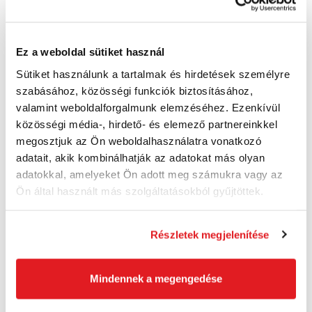
STANLEY Íves fűrész 610 mm nedves fához
Ez a weboldal sütiket használ
1-15-368
Sütiket használunk a tartalmak és hirdetések személyre
3 570 Ft
szabásához, közösségi funkciók biztosításához,
2 820 Ft ÁFA nélkül
valamint weboldalforgalmunk elemzéséhez. Ezenkívül
Külső raktárban
közösségi média-, hirdető- és elemező partnereinkkel
megosztjuk az Ön weboldalhasználatra vonatkozó
Kosárba
adatait, akik kombinálhatják az adatokat más olyan
adatokkal, amelyeket Ön adott meg számukra vagy az
Ön által használt más szolgáltatásokból gyűjtöttek.
Akció
Részletek megjelenítése
Mindennek a megengedése