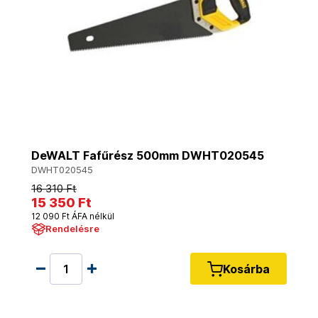
DeWALT Fafűrész 500mm DWHT020545
DWHT020545
16 310 Ft
15 350 Ft
12 090 Ft ÁFA nélkül
Rendelésre
Kosárba