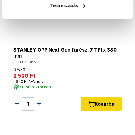
Testreszabás
STANLEY OPP Next Gen fűrész. 7 TPI x 380
mm
STHT20366-1
3 570 Ft
2 520 Ft
1 990 Ft ÁFA nélkül
Külső raktárban
Kosárba