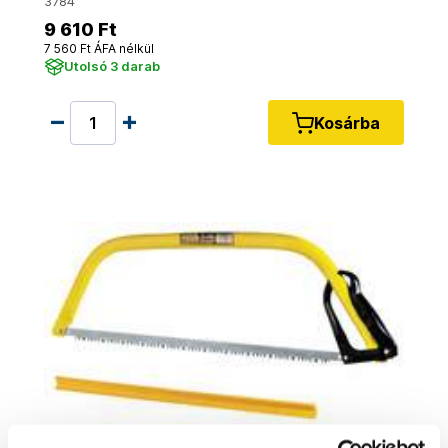
3784
9 610 Ft
7 560 Ft ÁFA nélkül
Utolsó 3 darab
Kosárba