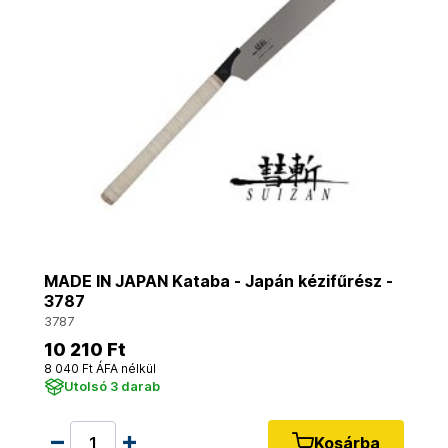
MADE IN JAPAN Kataba - Japán kézifűrész -
3787
3787
10 210 Ft
8 040 Ft ÁFA nélkül
Utolsó 3 darab
Kosárba