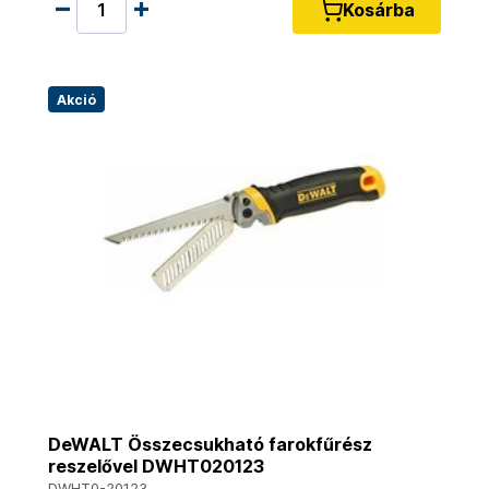
Kosárba
Akció
DeWALT Összecsukható farokfűrész
reszelővel DWHT020123
DWHT0-20123