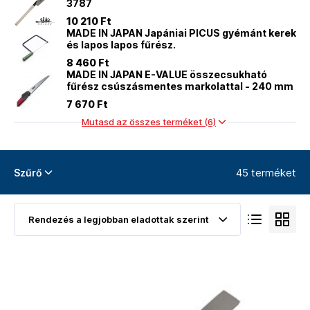
3787
10 210 Ft
MADE IN JAPAN Japániai PICUS gyémánt kerek
és lapos lapos fűrész.
8 460 Ft
MADE IN JAPAN E-VALUE összecsukható
fűrész csúszásmentes markolattal - 240 mm
7 670 Ft
Mutasd az összes terméket (6)
45 terméket
Szűrő