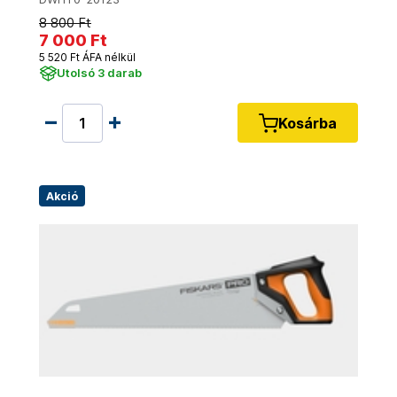
8 800 Ft
7 000 Ft
5 520 Ft ÁFA nélkül
Utolsó 3 darab
Kosárba
Akció