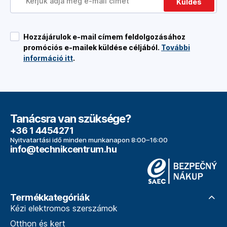
Küldés
Hozzájárulok e-mail címem feldolgozásához
promóciós e-mailek küldése céljából.
További
információ itt
.
Tanácsra van szüksége?
+36 1 4454271
Nyitvatartási idő minden munkanapon 8:00–16:00
info@technikcentrum.hu
Termékkategóriák
Kézi elektromos szerszámok
Otthon és kert