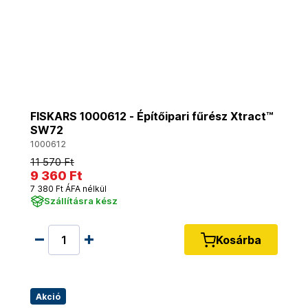
FISKARS 1000612 - Építőipari fűrész Xtract™
SW72
1000612
11 570 Ft
9 360 Ft
7 380 Ft ÁFA nélkül
Szállításra kész
Kosárba
Akció