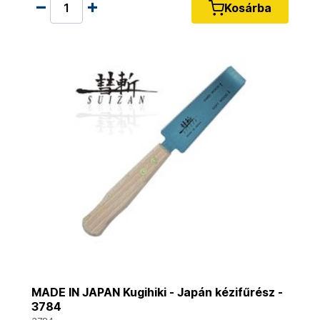
Kosárba
MADE IN JAPAN Kugihiki - Japán kézifűrész -
3784