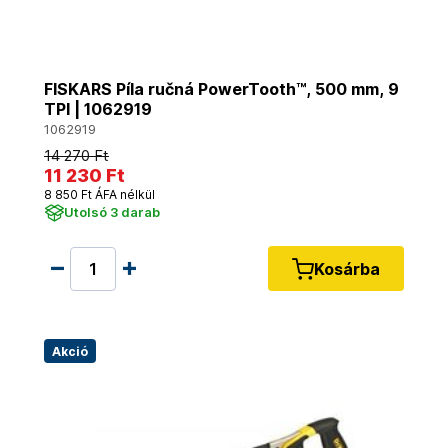
FISKARS Píla ručná PowerTooth™, 500 mm, 9
TPI | 1062919
1062919
14 270 Ft
11 230 Ft
8 850 Ft ÁFA nélkül
Utolsó 3 darab
Kosárba
Akció