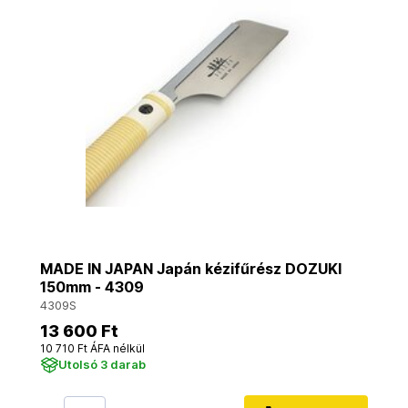
MADE IN JAPAN Japán kézifűrész DOZUKI
150mm - 4309
4309S
13 600 Ft
10 710 Ft ÁFA nélkül
Utolsó 3 darab