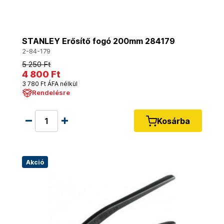
STANLEY Erősítő fogó 200mm 284179
2-84-179
5 250 Ft
4 800 Ft
3 780 Ft ÁFA nélkül
Rendelésre
Kosárba
Akció