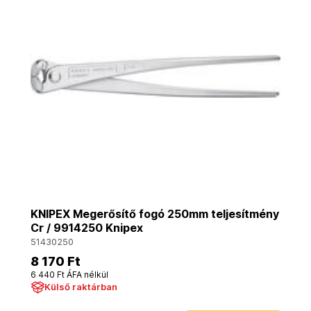
KNIPEX Megerősítő fogó 250mm teljesítmény
Cr / 9914250 Knipex
51430250
8 170 Ft
6 440 Ft ÁFA nélkül
Külső raktárban