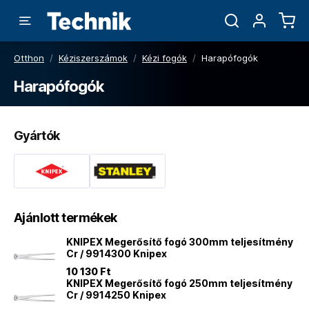
Otthon
/
Kéziszerszámok
/
Kézi fogók
/
Harapófogók
Harapófogók
Gyártók
Ajánlott termékek
KNIPEX Megerősítő fogó 300mm teljesítmény
Cr / 9914300 Knipex
10 130 Ft
KNIPEX Megerősítő fogó 250mm teljesítmény
Cr / 9914250 Knipex