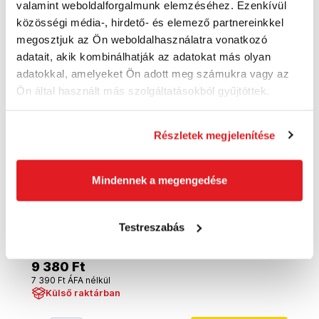
valamint weboldalforgalmunk elemzéséhez. Ezenkívül
közösségi média-, hirdető- és elemező partnereinkkel
megosztjuk az Ön weboldalhasználatra vonatkozó
adatait, akik kombinálhatják az adatokat más olyan
adatokkal, amelyeket Ön adott meg számukra vagy az
Ön által használt más szolgáltatásokból gyűjtöttek.
Részletek megjelenítése
Mindennek a megengedése
KNIPEX Erősítő fogó 300mm teljesítmény /
Testreszabás
9910300 Knipex
51400300
9 380 Ft
7 390 Ft ÁFA nélkül
Külső raktárban