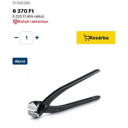
51390280
6 370 Ft
5 020 Ft ÁFA nélkül
Külső raktárban
Kosárba
Akció