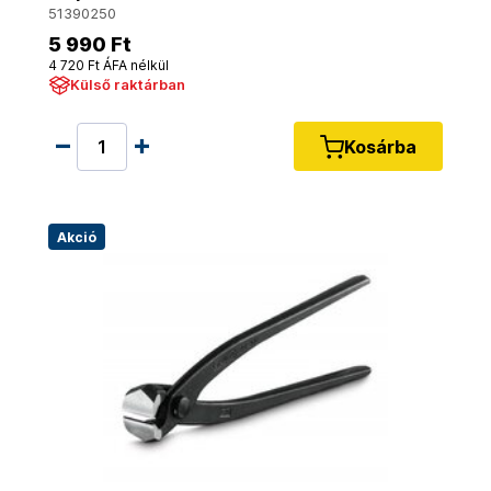
51390250
5 990 Ft
4 720 Ft ÁFA nélkül
Külső raktárban
Kosárba
Akció