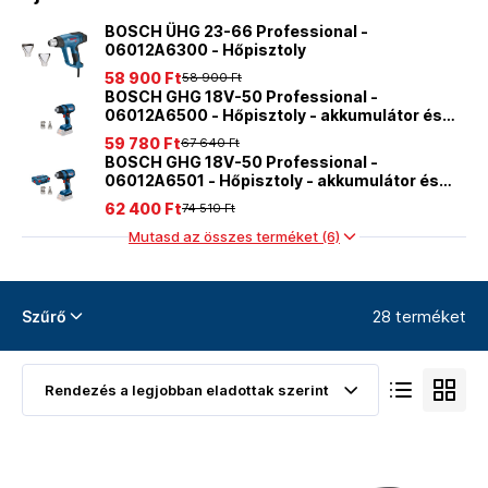
BOSCH ÜHG 23-66 Professional -
06012A6300 - Hőpisztoly
58 900 Ft
58 900 Ft
BOSCH GHG 18V-50 Professional -
06012A6500 - Hőpisztoly - akkumulátor és
töltő nélkül
59 780 Ft
67 640 Ft
BOSCH GHG 18V-50 Professional -
06012A6501 - Hőpisztoly - akkumulátor és
töltő nélkül
62 400 Ft
74 510 Ft
Mutasd az összes terméket (6)
28 terméket
Szűrő