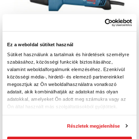
Ez a weboldal sütiket használ
Sütiket használunk a tartalmak és hirdetések személyre
BOSCH ÜHG 20-60 Professional - Hőpisztoly
szabásához, közösségi funkciók biztosításához,
- 06012A6400
valamint weboldalforgalmunk elemzéséhez. Ezenkívül
06012A6400
közösségi média-, hirdető- és elemező partnereinkkel
59 340 Ft
megosztjuk az Ön weboldalhasználatra vonatkozó
56 050 Ft
adatait, akik kombinálhatják az adatokat más olyan
44 140 Ft ÁFA nélkül
Szállításra kész
adatokkal, amelyeket Ön adott meg számukra vagy az
Ön által használt más szolgáltatásokból gyűjtöttek.
Kosárba
Részletek megjelenítése