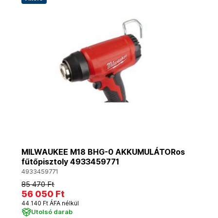
MILWAUKEE M18 BHG-0 AKKUMULÁTORos
fűtőpisztoly 4933459771
4933459771
85 470 Ft
56 050 Ft
44 140 Ft ÁFA nélkül
Utolsó darab