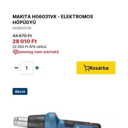
MAKITA HG6031VK - ELEKTROMOS
HŐPÜGYÚ
HG6031VK
44 870 Ft
28 010 Ft
22 060 Ft ÁFA nélkül
jelenleg nem elérhető
Kosárba
Akció