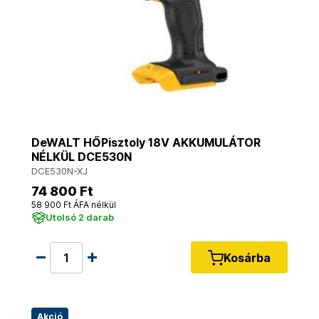
DeWALT HŐPisztoly 18V AKKUMULÁTOR
NÉLKÜL DCE530N
DCE530N-XJ
74 800 Ft
58 900 Ft ÁFA nélkül
Utolsó 2 darab
Kosárba
Akció