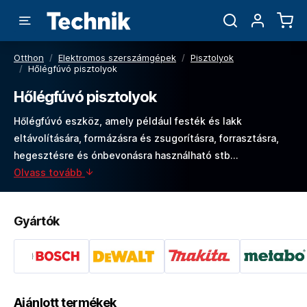
Otthon
/
Elektromos szerszámgépek
/
Pisztolyok
/
Hőlégfúvó pisztolyok
Hőlégfúvó pisztolyok
Hőlégfúvó eszköz, amely például festék és lakk
eltávolítására, formázásra és zsugorításra, forrasztásra,
hegesztésre és ónbevonásra használható stb...
Olvass tovább
Gyártók
Ajánlott termékek