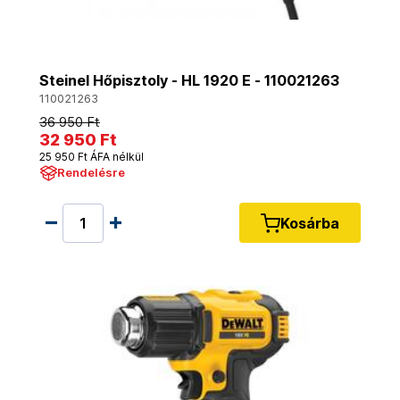
Steinel Hőpisztoly - HL 1920 E - 110021263
110021263
36 950 Ft
32 950 Ft
25 950 Ft ÁFA nélkül
Rendelésre
Kosárba