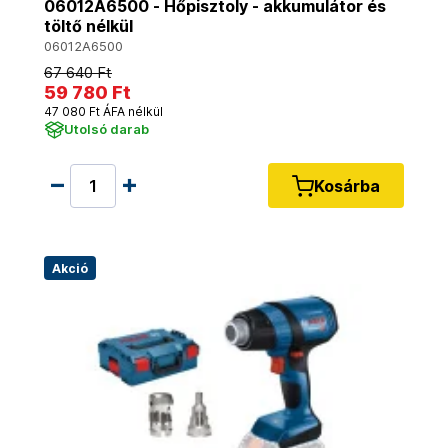
06012A6500 - Hőpisztoly - akkumulátor és
töltő nélkül
06012A6500
67 640 Ft
59 780 Ft
47 080 Ft ÁFA nélkül
Utolsó darab
Kosárba
Akció