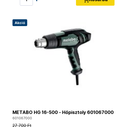
Akció
METABO HG 16-500 - Hőpisztoly 601067000
601067000
27 700 Ft