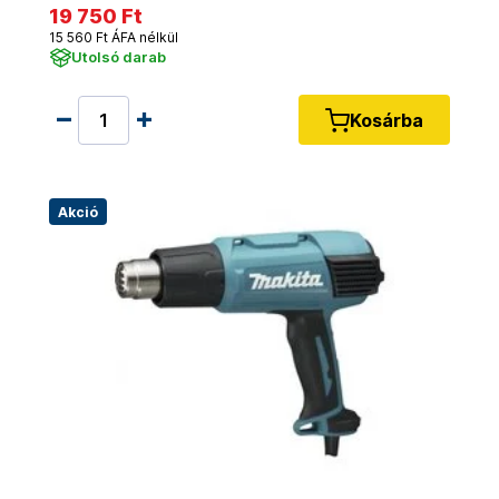
19 750 Ft
15 560 Ft ÁFA nélkül
Utolsó darab
Kosárba
Akció