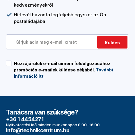
kedvezményekről
Hírlevél havonta legfeljebb egyszer az Ön
postaládájába
Küldés
Hozzájárulok e-mail címem feldolgozásához
promóciós e-mailek küldése céljából.
További
információ itt
.
Tanácsra van szüksége?
+36 1 4454271
Nyitvatartási idő minden munkanapon 8:00–16:00
info@technikcentrum.hu