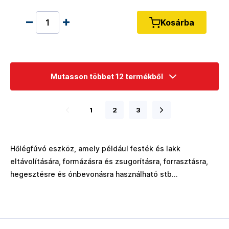
Kosárba
Mutasson többet 12 termékből
1
2
3
Hőlégfúvó eszköz, amely például festék és lakk
eltávolítására, formázásra és zsugorításra, forrasztásra,
hegesztésre és ónbevonásra használható stb...