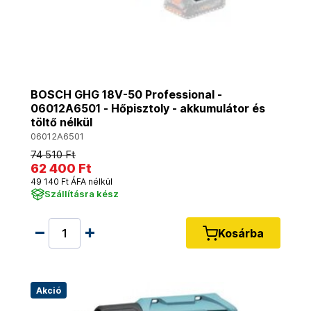
BOSCH GHG 18V-50 Professional -
06012A6501 - Hőpisztoly - akkumulátor és
töltő nélkül
06012A6501
74 510 Ft
62 400 Ft
49 140 Ft ÁFA nélkül
Szállításra kész
Kosárba
Akció