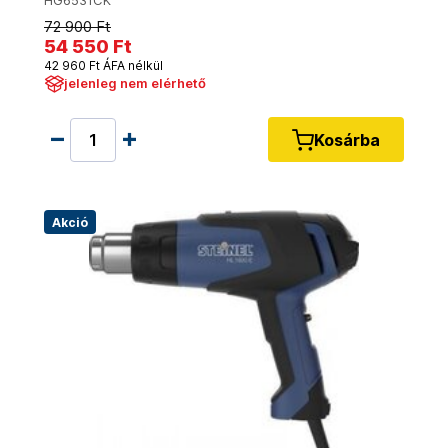
HG6531CK
72 900 Ft
54 550 Ft
42 960 Ft ÁFA nélkül
jelenleg nem elérhető
Kosárba
Akció