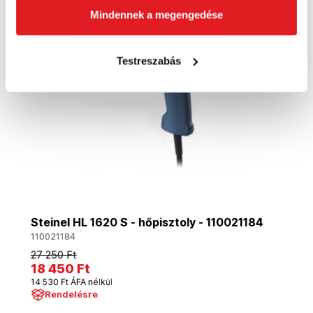
Akció
Mindennek a megengedése
Testreszabás
Steinel HL 1620 S - hőpisztoly - 110021184
110021184
27 250 Ft
18 450 Ft
14 530 Ft ÁFA nélkül
Rendelésre