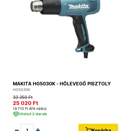
MAKITA HG5030K - HŐLEVEGŐ PISZTOLY
HG5030K
33 350 Ft
25 020 Ft
19 710 Ft ÁFA nélkül
Utolsó 2 darab
Kosárba