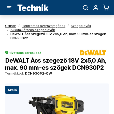
Otthon
/
Elektromos szerszámgépek
/
Szegbelövők
/
Akkumulátoros szegbelövők
/
DeWALT Ács szegező 18V 2x5,0 Ah, max. 90 mm-es szögek
DCN930P2
Hivatalos kereskedő
DeWALT Ács szegező 18V 2x5,0 Ah,
max. 90 mm-es szögek DCN930P2
Termékkód:
DCN930P2-QW
Akció