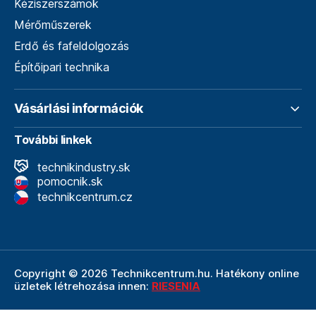
Kéziszerszámok
Mérőműszerek
Erdő és fafeldolgozás
Építőipari technika
Vásárlási információk
További linkek
technikindustry.sk
pomocnik.sk
technikcentrum.cz
Copyright © 2026 Technikcentrum.hu. Hatékony online
üzletek létrehozása innen:
RIESENIA
A Technikcentrum.hu internetes áruház a
Technik vállalat