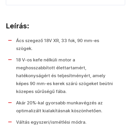
Leírás:
Ács szegező 18V XR, 33 fok, 90 mm-es
szögek.
18 V-os kefe nélküli motor a
meghosszabbított élettartamért,
hatékonyságért és teljesítményért, amely
képes 90 mm-es kerek szárú szögeket beütni
közepes sűrűségű fába.
Akár 20%-kal gyorsabb munkavégzés az
optimalizált kialakításnak köszönhetően.
Váltás egyszeri/ismétlési módra.