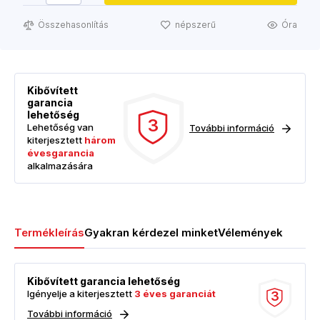
Összehasonlítás
népszerű
Óra
Kibővített
garancia
lehetőség
3
Lehetőség van
További információ
kiterjesztett
három
évesgarancia
alkalmazására
Termékleírás
Gyakran kérdezel minket
Vélemények
Kibővített garancia lehetőség
Igényelje a kiterjesztett
3 éves garanciát
3
További információ