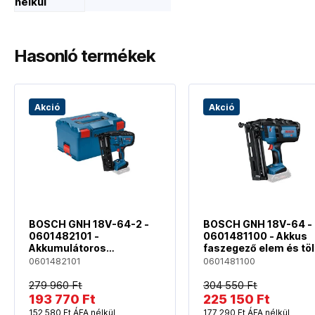
nélkül
Hasonló termékek
Akció
Akció
BOSCH GNH 18V-64-2 -
BOSCH GNH 18V-64 -
0601482101 -
0601481100 - Akkus
Akkumulátoros
faszegező elem és töl
szegélyező faipari
nélkül
0601482101
0601481100
használatra akkumulátor
és töltő nélkül
279 960 Ft
304 550 Ft
193 770 Ft
225 150 Ft
152 580 Ft ÁFA nélkül
177 290 Ft ÁFA nélkül