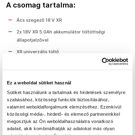
A csomag tartalma:
Ács szegező 18 V XR
2x 18V XR 5.0Ah akkumulátor töltöttségi
állapotjelzővel
XR univerzális töltő
Megfordítható övkampó
Végzáró sapka, amely megakadályozza a
Ez a weboldal sütiket használ
sérüléseket
Sütiket használunk a tartalmak és hirdetések személyre
Szállítási tok
szabásához, közösségi funkciók biztosításához,
valamint weboldalforgalmunk elemzéséhez. Ezenkívül
közösségi média-, hirdető- és elemező partnereinkkel
Műszaki paraméterek:
megosztjuk az Ön weboldalhasználatra vonatkozó
adatait, akik kombinálhatják az adatokat más olyan
2x XR 5,0