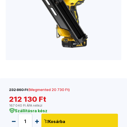
232 860 Ft
(Megmented 20 730 Ft)
212 130 Ft
167 040 Ft ÁFA nélkül
Szállításra kész
Kosárba