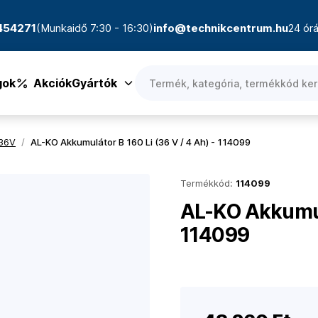
4454271
(Munkaidő 7:30 - 16:30)
info@technikcentrum.hu
24 órá
gok
Akciók
Gyártók
 36V
/
AL-KO Akkumulátor B 160 Li (36 V / 4 Ah) - 114099
Termékkód:
114099
AL-KO Akkumulá
114099