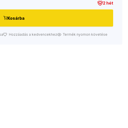
2 hét
Kosárba
sa
Hozzáadás a kedvencekhez
Termék nyomon követése