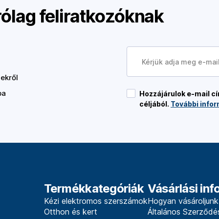
rólag feliratkozóknak
ekről
ba
Hozzájárulok e-mail 
céljából.
További infor
Termékkategóriák
Vásárlási in
Kézi elektromos szerszámok
Hogyan vásároljunk
Otthon és kert
Általános Szerződés