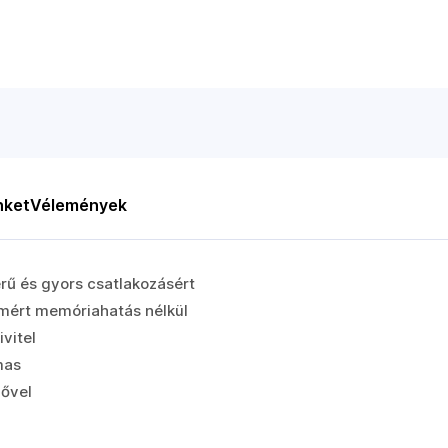
nket
Vélemények
rű és gyors csatlakozásért
amért memóriahatás nélkül
vitel
mas
zővel