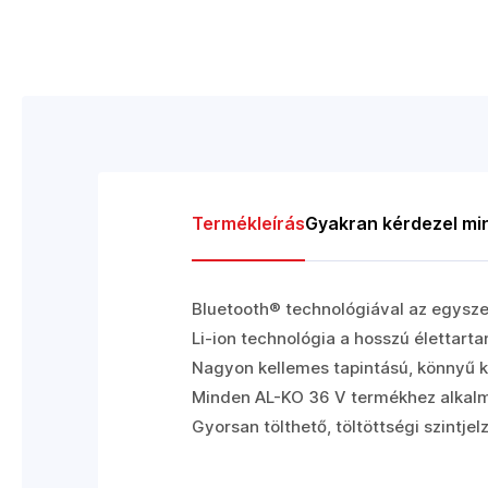
Termékleírás
Gyakran kérdezel mi
Bluetooth® technológiával az egysze
Li-ion technológia a hosszú élettart
Nagyon kellemes tapintású, könnyű ki
Minden AL-KO 36 V termékhez alkal
Gyorsan tölthető, töltöttségi szintjel