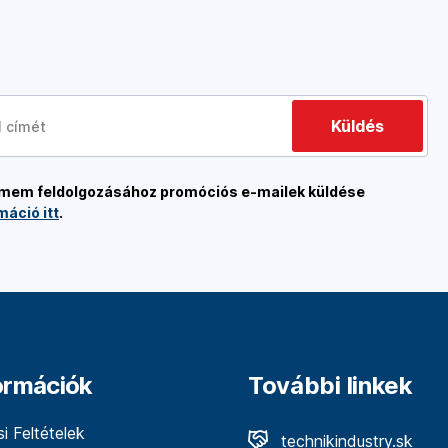
Küldés
címem feldolgozásához promóciós e-mailek küldése
máció itt
.
formációk
További linkek
i Feltételek
technikindustry.sk