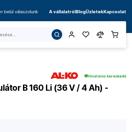
n belül válaszolunk
A vállalatról
Blog
Üzletek
Kapcsolat
Hivatalos kereskedő
tor B 160 Li (36 V / 4 Ah) -