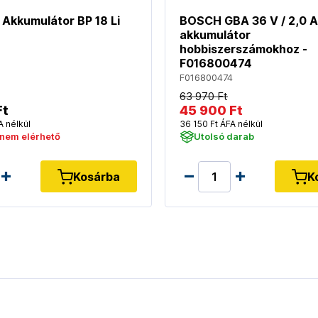
Akkumulátor BP 18 Li
BOSCH GBA 36 V / 2,0 Ah
akkumulátor
hobbiszerszámokhoz -
F016800474
F016800474
63 970 Ft
Ft
45 900 Ft
A nélkül
36 150 Ft ÁFA nélkül
 nem elérhető
Utolsó darab
Kosárba
K