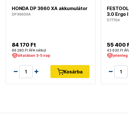
HONDA DP 3660 XA akkumulátor
FESTOOL 
3.0 Ergo I
DP3660XA
577704
84 170 Ft
55 400 
66 280 Ft ÁFA nélkül
43 630 Ft ÁF
általában 3-5 nap
jelenleg
Kosárba