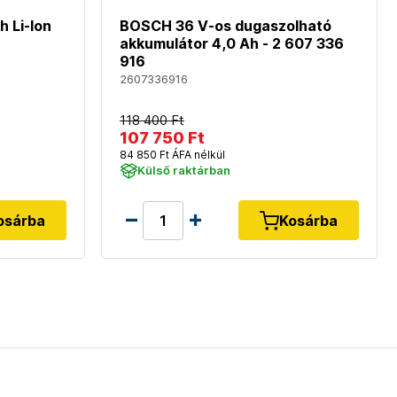
 Li-Ion
BOSCH 36 V-os dugaszolható
akkumulátor 4,0 Ah - 2 607 336
916
2607336916
118 400 Ft
107 750 Ft
84 850 Ft ÁFA nélkül
Külső raktárban
osárba
Kosárba