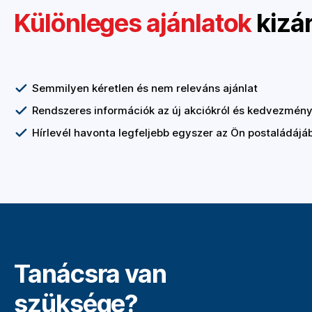
Különleges ajánlatok
kizá
Semmilyen kéretlen és nem releváns ajánlat
Rendszeres információk az új akciókról és kedvezmény
Hírlevél havonta legfeljebb egyszer az Ön postaládájá
Tanácsra van
szüksége?