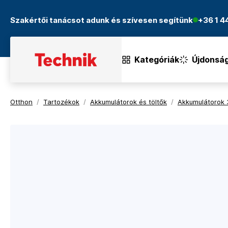
Szakértői tanácsot adunk és szívesen segítünk
+36 1 
Kategóriák
Újdonsá
Otthon
/
Tartozékok
/
Akkumulátorok és töltők
/
Akkumulátorok