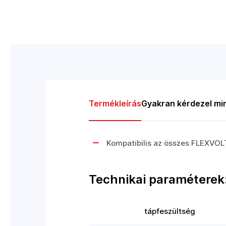
Termékleírás
Gyakran kérdezel mi
Kompatibilis az összes FLEXVO
Technikai paraméterek
tápfeszültség