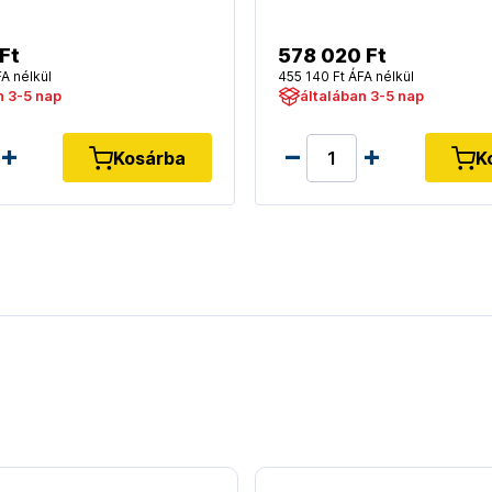
Ft
578 020 Ft
A nélkül
455 140 Ft ÁFA nélkül
n 3-5 nap
általában 3-5 nap
Kosárba
K