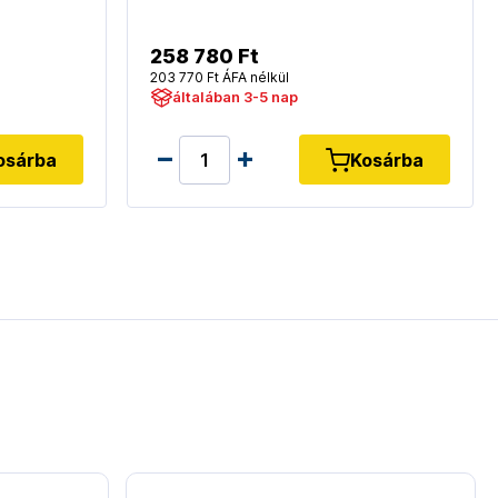
258 780 Ft
203 770 Ft ÁFA nélkül
általában 3-5 nap
osárba
Kosárba