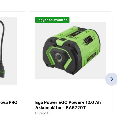
Ingyenes szállítás
tová PRO
Ego Power EGO Power+ 12.0 Ah
Akkumulátor - BA6720T
BA6720T