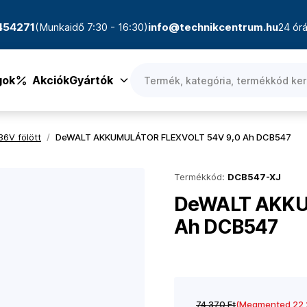
4454271
(Munkaidő 7:30 - 16:30)
info@technikcentrum.hu
24 órá
gok
Akciók
Gyártók
36V fölött
/
DeWALT AKKUMULÁTOR FLEXVOLT 54V 9,0 Ah DCB547
Termékkód:
DCB547-XJ
DeWALT AKKU
Ah DCB547
74 370 Ft
(Megmented 22 