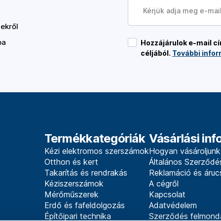
ekről
ba
Hozzájárulok e-mail 
céljából.
További infor
Termékkategóriák
Vásárlási in
Kézi elektromos szerszámok
Hogyan vásároljunk
Otthon és kert
Általános Szerződés
Takarítás és rendrakás
Reklamáció és áruc
Kéziszerszámok
A cégről
Mérőműszerek
Kapcsolat
Erdő és fafeldolgozás
Adatvédelem
Építőipari technika
Szerződés felmond