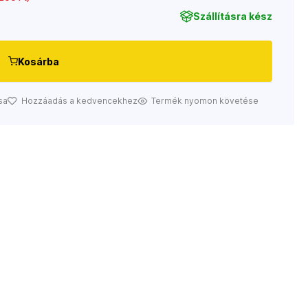
Szállításra kész
Kosárba
sa
Hozzáadás a kedvencekhez
Termék nyomon követése