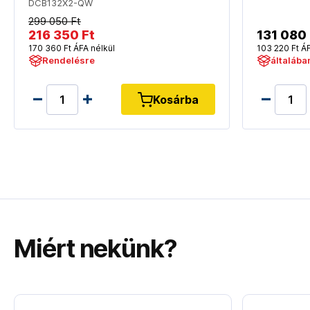
DCB132X2-QW
299 050 Ft
216 350 Ft
131 080 
170 360 Ft ÁFA nélkül
103 220 Ft ÁF
Rendelésre
általába
Kosárba
Miért nekünk?