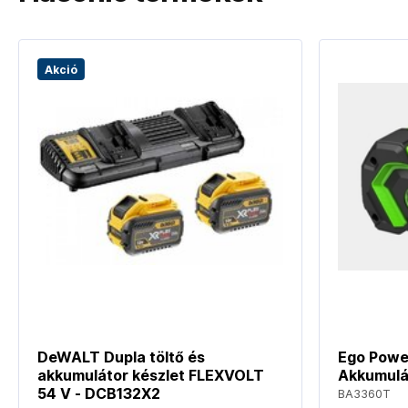
Akció
DeWALT Dupla töltő és
Ego Powe
akkumulátor készlet FLEXVOLT
Akkumulá
54 V - DCB132X2
BA3360T