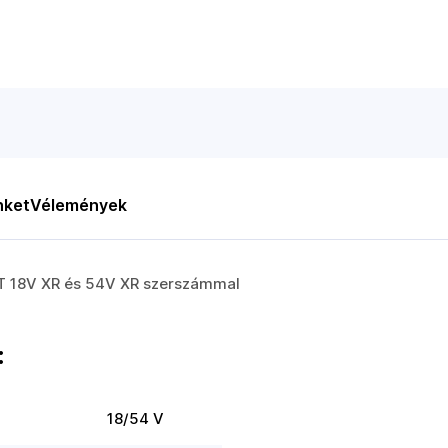
nket
Vélemények
LT 18V XR és 54V XR szerszámmal
:
18/54 V