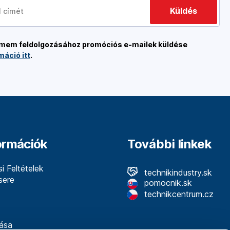
Küldés
címem feldolgozásához promóciós e-mailek küldése
máció itt
.
formációk
További linkek
i Feltételek
technikindustry.sk
sere
pomocnik.sk
technikcentrum.cz
ása