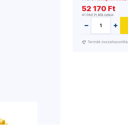
52 170 Ft
41 080 Ft ÁFA nélkül
Termék összehasonlítá