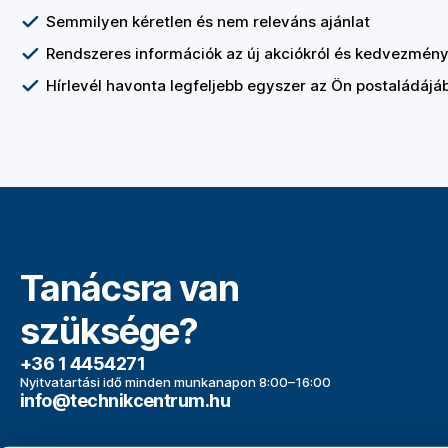
Semmilyen kéretlen és nem releváns ajánlat
Rendszeres információk az új akciókról és kedvezmény
Hírlevél havonta legfeljebb egyszer az Ön postaládájá
Tanácsra van
szüksége?
+36 1 4454271
Nyitvatartási idő minden munkanapon 8:00–16:00
info@technikcentrum.hu