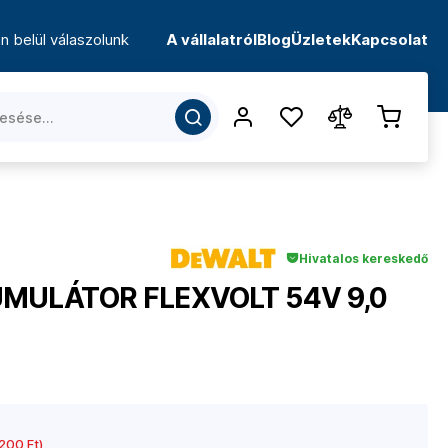
n belül válaszolunk
A vállalatról
Blog
Üzletek
Kapcsolat
Hivatalos kereskedő
MULÁTOR FLEXVOLT 54V 9,0
200 Ft)