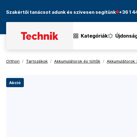
Szakértői tanácsot adunk és szívesen segítünk
+36 1 
Kategóriák
Újdonsá
Otthon
/
Tartozékok
/
Akkumulátorok és töltők
/
Akkumulátorok 
Akció