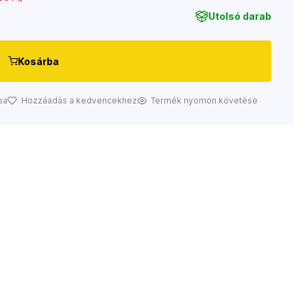
Utolsó darab
Kosárba
sa
Hozzáadás a kedvencekhez
Termék nyomon követése