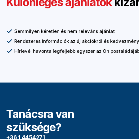
Különleges ajánlatok
kizá
Semmilyen kéretlen és nem releváns ajánlat
Rendszeres információk az új akciókról és kedvezmény
Hírlevél havonta legfeljebb egyszer az Ön postaládájá
Tanácsra van
szüksége?
+36 1 4454271