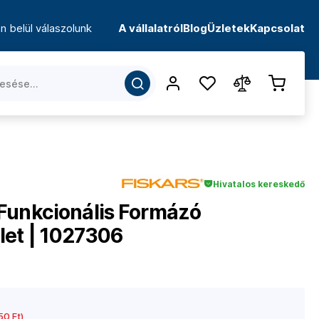
n belül válaszolunk
A vállalatról
Blog
Üzletek
Kapcsolat
Hivatalos kereskedő
Funkcionális Formázó
et | 1027306
0 Ft)