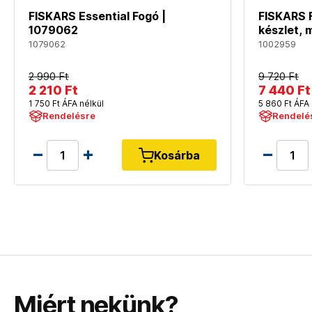
FISKARS Essential Fogó |
FISKARS F
1079062
készlet, 
1079062
1002959
2 990 Ft
9 720 Ft
2 210 Ft
7 440 Ft
1 750 Ft ÁFA nélkül
5 860 Ft ÁFA 
Rendelésre
Rendelé
Kosárba
Miért nekünk?