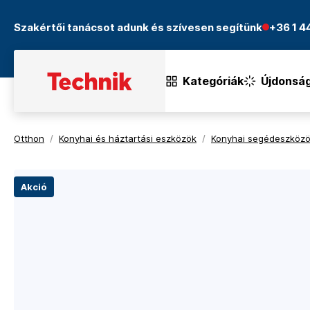
Szakértői tanácsot adunk és szívesen segítünk
+36 1 
Kategóriák
Újdonsá
Otthon
/
Konyhai és háztartási eszközök
/
Konyhai segédeszköz
Akció