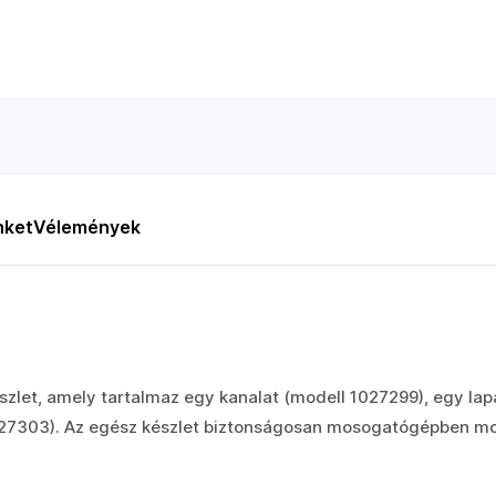
nket
Vélemények
szlet, amely tartalmaz egy kanalat (modell 1027299), egy lap
027303). Az egész készlet biztonságosan mosogatógépben m