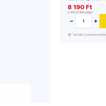
8 190 Ft
6 450 Ft ÁFA nélkül
Termék összehasonlítá