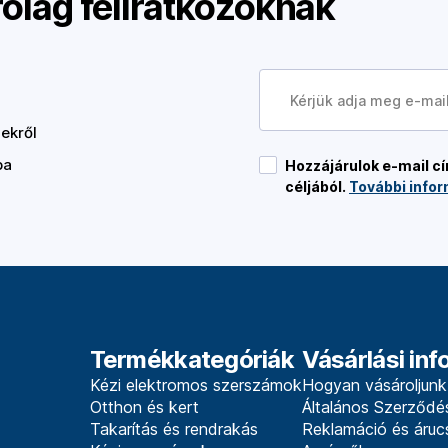
rólag feliratkozóknak
ekről
ba
Hozzájárulok e-mail 
céljából.
További infor
Termékkategóriák
Vásárlási in
Kézi elektromos szerszámok
Hogyan vásároljunk
Otthon és kert
Általános Szerződés
Takarítás és rendrakás
Reklamáció és áruc