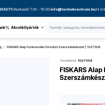
4454271
(Munkaidő 7:30 - 16:30)
info@technikcentrum.hu
24 órá
gok
Akciók
Gyártók
ök
/
FISKARS Alap Funkcionális Formázó Szerszámkészlet | 1027306
Termékkód:
1027306
FISKARS Alap 
Szerszámkészl
12 340 Ft
(Megmented 4 15