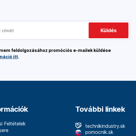
Küldés
címem feldolgozásához promóciós e-mailek küldése
máció itt
.
formációk
További linkek
i Feltételek
technikindustry.sk
sere
pomocnik.sk