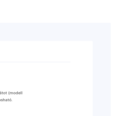
átot (modell
osható.