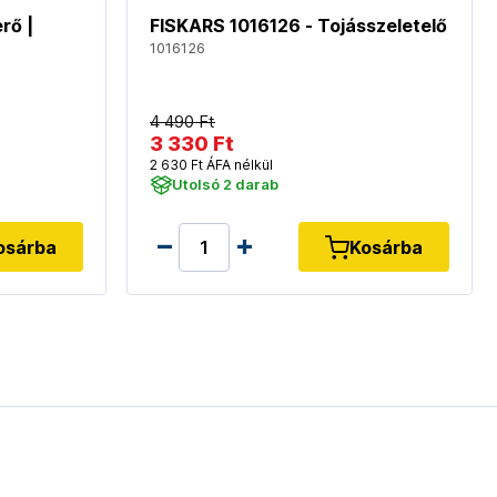
rő |
FISKARS 1016126 - Tojásszeletelő
1016126
4 490 Ft
3 330 Ft
2 630 Ft ÁFA nélkül
Utolsó 2 darab
osárba
Kosárba