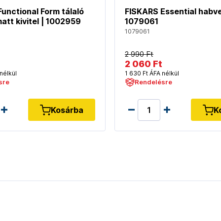
unctional Form tálaló
FISKARS Essential habve
matt kivitel | 1002959
1079061
1079061
2 990 Ft
2 060 Ft
nélkül
1 630 Ft ÁFA nélkül
sre
Rendelésre
Kosárba
K