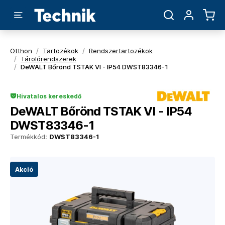
Otthon
/
Tartozékok
/
Rendszertartozékok
/
Tárolórendszerek
/
DeWALT Bőrönd TSTAK VI - IP54 DWST83346-1
Hivatalos kereskedő
DeWALT Bőrönd TSTAK VI - IP54
DWST83346-1
Termékkód:
DWST83346-1
Akció