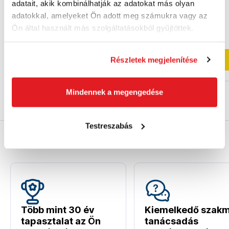
adatait, akik kombinálhatják az adatokat más olyan
15 280 Ft
adatokkal, amelyeket Ön adott meg számukra vagy az
13 140 Ft
23 250 Ft
Ön által használt más szolgáltatásokból gyűjtöttek.
10 350 Ft ÁFA nélkül
18 310 Ft ÁFA nélkül
jelenleg nem elérhető
Utolsó darab
Részletek megjelenítése
Kosárba
Kosárba
Mindennek a megengedése
Testreszabás
Miért nekünk?
Több mint 30 év
Kiemelkedő szakm
tapasztalat az Ön
tanácsadás