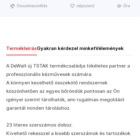
Összehasonlítás
népszerű
Óra
Termékleírás
Gyakran kérdezel minket
Vélemények
A DeWalt új TSTAK termékcsaládja tökéletes partner a
professzionális kézművesek számára.
A könnyen kezelhető összekötő rendszernek
köszönhetően az egyes bőröndök pontosan az Ön
igényei szerint tárolhatók, ami rugalmas megoldást
garantál minden tároláshoz.
23 literes szerszámos doboz.
Kivehető rekesszel a kisebb szerszámok és tartozékok