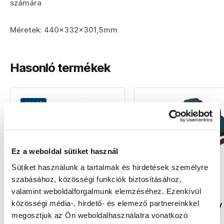
számára
Méretek: 440x332x301,5mm
Hasonló termékek
Akció
Ez a weboldal sütiket használ
Sütiket használunk a tartalmak és hirdetések személyre
szabásához, közösségi funkciók biztosításához,
BOSCH I-BOXX 53 betét,
BOSCH Bosch
valamint weboldalforgalmunk elemzéséhez. Ezenkívül
12 darabos készlet -
Professional
közösségi média-, hirdető- és elemező partnereinkkel
1600A001S5
szerszámtáska, nagy 
1600A003BK
1600A001S5
1600A003BK
megosztjuk az Ön weboldalhasználatra vonatkozó