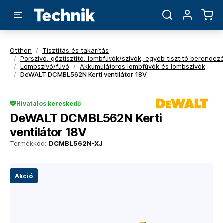
Otthon
/
Tisztitás és takarítás
/
Porszívó, gőztisztító, lombfúvók/szívók, egyéb tisztitó berendez
/
Lombszívó/fúvó
/
Akkumulátoros lombfúvók és lombszívók
/
DeWALT DCMBL562N Kerti ventilátor 18V
Hivatalos kereskedő
DeWALT DCMBL562N Kerti
ventilátor 18V
Termékkód:
DCMBL562N-XJ
Akció