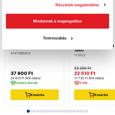
Akció
Részletek megjelenítése
Mindennek a megengedése
Testreszabás
CUB CADET LH5 B60 -
Akkus légfúvó 41AT6BE-
AL-KO AKU légfúvó LB
603
1860
41AT6BE603
113922
23 300 Ft
37 600 Ft
22 510 Ft
29 610 Ft ÁFA nélkül
17 730 Ft ÁFA nélkül
Utolsó darab
2 hét
Kosárba
Kosárba