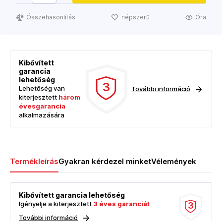
Összehasonlítás
népszerű
Óra
Kibővített
garancia
lehetőség
3
Lehetőség van
További információ
kiterjesztett
három
évesgarancia
alkalmazására
Termékleírás
Gyakran kérdezel minket
Vélemények
Kibővített garancia lehetőség
Igényelje a kiterjesztett
3 éves garanciát
3
További információ