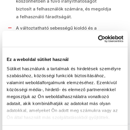
köszönhetően a fúvó irányíthatóságot
biztosít a felhasználók számára, és megoldja
a felhasználó fáradtságát.
A változtatható sebességű kioldó és a
sebességrögzítés teljes ellenőrzést biztosít a
teljesítmény felett
Légsebesség: 200 km/h-ig.
Ez a weboldal sütiket használ
Sütiket használunk a tartalmak és hirdetések személyre
Csomag tartalma:
szabásához, közösségi funkciók biztosításához,
valamint weboldalforgalmunk elemzéséhez. Ezenkívül
közösségi média-, hirdető- és elemező partnereinkkel
1x fúvótest
megosztjuk az Ön weboldalhasználatra vonatkozó
adatait, akik kombinálhatják az adatokat más olyan
adatokkal, amelyeket Ön adott meg számukra vagy az
Hasonló termékek
Ön által használt más szolgáltatásokból gyűjtöttek.