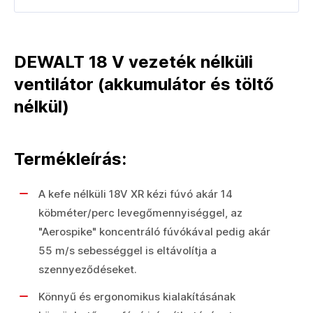
DEWALT 18 V vezeték nélküli
ventilátor (akkumulátor és töltő
nélkül)
Termékleírás:
A kefe nélküli 18V XR kézi fúvó akár 14
köbméter/perc levegőmennyiséggel, az
"Aerospike" koncentráló fúvókával pedig akár
55 m/s sebességgel is eltávolítja a
szennyeződéseket.
Könnyű és ergonomikus kialakításának