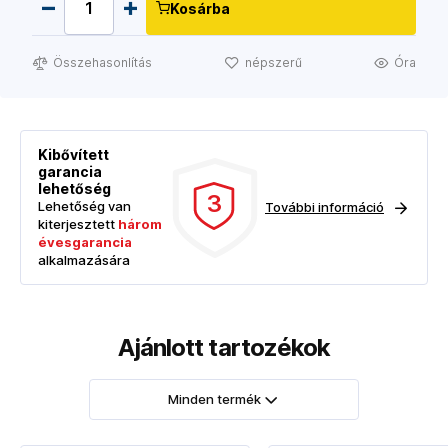
Kosárba
Összehasonlítás
népszerű
Óra
Kibővített
garancia
lehetőség
3
Lehetőség van
További információ
kiterjesztett
három
évesgarancia
alkalmazására
Ajánlott tartozékok
Minden termék