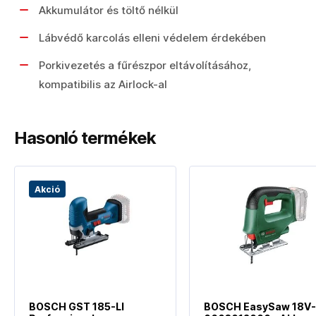
Akkumulátor és töltő nélkül
Lábvédő karcolás elleni védelem érdekében
Porkivezetés a fűrészpor eltávolításához,
kompatibilis az Airlock-al
Hasonló termékek
Akció
BOSCH GST 185-LI
BOSCH EasySaw 18V-