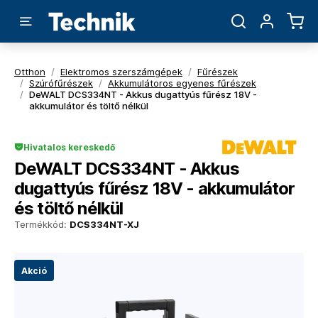
Otthon
/
Elektromos szerszámgépek
/
Fűrészek
/
Szúrófűrészek
/
Akkumulátoros egyenes fűrészek
/
DeWALT DCS334NT - Akkus dugattyús fűrész 18V -
akkumulátor és töltő nélkül
Hivatalos kereskedő
DeWALT DCS334NT - Akkus
dugattyús fűrész 18V - akkumulátor
és töltő nélkül
Termékkód:
DCS334NT-XJ
Akció