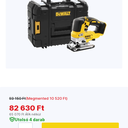
93 150 Ft
(Megmented 10 520 Ft)
82 630 Ft
65 070 Ft ÁFA nélkül
Utolsó 4 darab