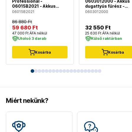
Professional -
0603012000 - Akkus
06015B2021 - Akkus
dugattyús fűrész -
dugattyús fűrész -
akkumulátor és töltő
06015B2021
0603012000
akkumulátor és töltő
nélkül
nélkül
86 880 Ft
59 680 Ft
32 550 Ft
47 000 Ft ÁFA nélkül
25 630 Ft ÁFA nélkül
Utolsó 3 darab
Külső raktárban
Kosárba
Kosárba
Miért nekünk?