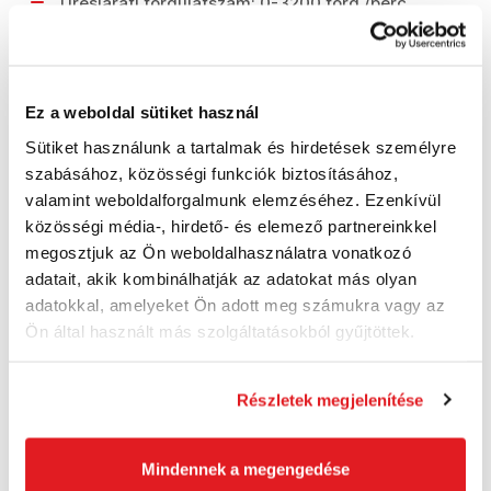
Üresjárati fordulatszám: 0-3200 ford./perc
Lökethossz: 26 mm
Dőlésszög állítás: 0-45°
Ez a weboldal sütiket használ
Maximális vágási kapacitás (fa): 135 mm
Sütiket használunk a tartalmak és hirdetések személyre
szabásához, közösségi funkciók biztosításához,
Maximális vágási kapacitás (acél): 10 mm
valamint weboldalforgalmunk elemzéséhez. Ezenkívül
Súly: 2,1 kg
közösségi média-, hirdető- és elemező partnereinkkel
megosztjuk az Ön weboldalhasználatra vonatkozó
Triaxiális vibrációs intenzitás (fa
adatait, akik kombinálhatják az adatokat más olyan
fűrészelése): 7 m / s2
adatokkal, amelyeket Ön adott meg számukra vagy az
Ön által használt más szolgáltatásokból gyűjtöttek.
Bizonytalansági tényező, rezgési eltérés: K1
1,5 m / s2
Részletek megjelenítése
Triaxiális vibrációs intenzitás (acél): 5,1 m /
s2
Mindennek a megengedése
Bizonytalansági tényező, rezgéseltérés: K2