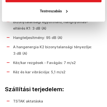
1,5 m / s2
Testreszabás
Hangnyomás: 84 dB (A)
Bizonytalansági együttható, hangnyomás-
eltérés K1: 3 dB (A)
Hangteljesítmény: 95 dB (A)
A hangenergia K2 bizonytalansági tényezője:
3 dB (A)
Kéz/kar rezgések - Favágás: 7 m/s2
Kéz és kar vibrációja: 5,1 m/s2
Szállítási terjedelem:
TSTAK aktatáska