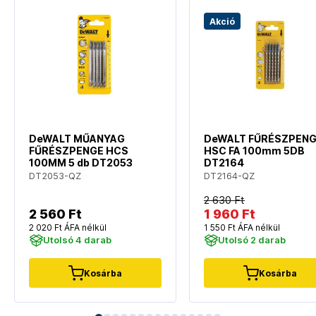
Akció
DeWALT MŰANYAG
DeWALT FŰRÉSZPEN
FŰRÉSZPENGE HCS
HSC FA 100mm 5DB
100MM 5 db DT2053
DT2164
DT2053-QZ
DT2164-QZ
2 630 Ft
2 560 Ft
1 960 Ft
2 020 Ft ÁFA nélkül
1 550 Ft ÁFA nélkül
Utolsó 4 darab
Utolsó 2 darab
Kosárba
Kosárba