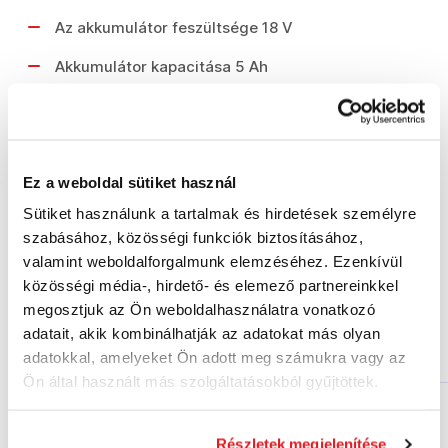
Az akkumulátor feszültsége 18 V
Akkumulátor kapacitása 5 Ah
Súlya 620 g
Méretek (HxSzxM) 115X74X56 mm
Ez a weboldal sütiket használ
Szállítási tartalom
Sütiket használunk a tartalmak és hirdetések személyre
szabásához, közösségi funkciók biztosításához,
valamint weboldalforgalmunk elemzéséhez. Ezenkívül
1db Li-Ion akkumulátor 5,0 Ah
közösségi média-, hirdető- és elemező partnereinkkel
megosztjuk az Ön weboldalhasználatra vonatkozó
adatait, akik kombinálhatják az adatokat más olyan
Hasonló termékek
adatokkal, amelyeket Ön adott meg számukra vagy az
Ön által használt más szolgáltatásokból gyűjtöttek.
EXPERT
EXPERT
Részletek megjelenítése