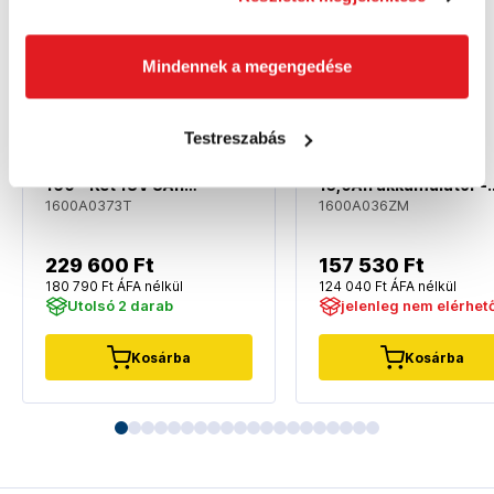
Mindennek a megengedése
Testreszabás
BOSCH EXPERT 2 ×
BOSCH EXPERT
EXBA18V-80 + EXAL18V-
EXBA18V-150 - 18V
160 - Két 18V 8Ah
15,0Ah akkumulátor -
akkumulátor és töltő
1600A036ZM
1600A0373T
1600A036ZM
készlet - 1600A0373T
229 600 Ft
157 530 Ft
180 790 Ft ÁFA nélkül
124 040 Ft ÁFA nélkül
Utolsó 2 darab
jelenleg nem elérhet
Kosárba
Kosárba