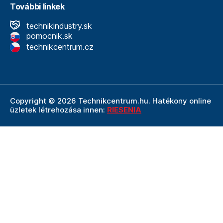
További linkek
technikindustry.sk
pomocnik.sk
technikcentrum.cz
Copyright © 2026 Technikcentrum.hu. Hatékony online
üzletek létrehozása innen:
RIESENIA
A Technikcentrum.hu internetes áruház a
Technik vállalat
szerves része, amely a műszaki
felszerelések és
szerszámok területének vezetője. A Technik cég
részeként a Technikcentrum.hu élvezi a Technik által
nyújtott többéves tapasztalatot, szakértelmet és erős
hátteret.
Ezt a weboldalt a reCAPTCHA védi, és alkalmazható
adatvédelmi politika
A Google és az övék
Felhasználási
feltételek
.