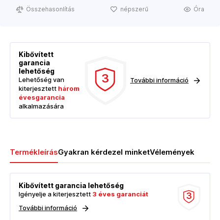
Összehasonlítás
népszerű
Óra
Kibővített
garancia
lehetőség
3
Lehetőség van
További információ
kiterjesztett
három
évesgarancia
alkalmazására
Termékleírás
Gyakran kérdezel minket
Vélemények
Kibővített garancia lehetőség
Igényelje a kiterjesztett
3 éves garanciát
3
További információ