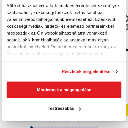
Sütiket használunk a tartalmak és hirdetések személyre
Akció
Akció
szabásához, közösségi funkciók biztosításához,
valamint weboldalforgalmunk elemzéséhez. Ezenkívül
közösségi média-, hirdető- és elemező partnereinkkel
megosztjuk az Ön weboldalhasználatra vonatkozó
adatait, akik kombinálhatják az adatokat más olyan
adatokkal, amelyeket Ön adott meg számukra vagy az
FISKARS Functional F
Ön által használt más szolgáltatásokból gyűjtöttek.
konyhai olló, 22 cm |
FISKARS Kerti olló, 21 cm |
1003034
1074544
1003034
1074544
Részletek megjelenítése
8 660 Ft
10 160 Ft
8 250 Ft
7 120 Ft
Mindennek a megengedése
6 500 Ft ÁFA nélkül
5 610 Ft ÁFA nélkül
Rendelésre
Rendelésre
Testreszabás
Kosárba
Kosárba