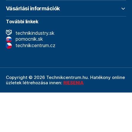
Vásárlási információk
További linkek
technikindustry.sk
pomocnik.sk
technikcentrum.cz
Copyright © 2026 Technikcentrum.hu. Hatékony online
üzletek létrehozása innen:
RIESENIA
A Technikcentrum.hu internetes áruház a
Technik vállalat
szerves része, amely a műszaki
felszerelések és
szerszámok területének vezetője. A Technik cég
részeként a Technikcentrum.hu élvezi a Technik által
nyújtott többéves tapasztalatot, szakértelmet és erős
hátteret.