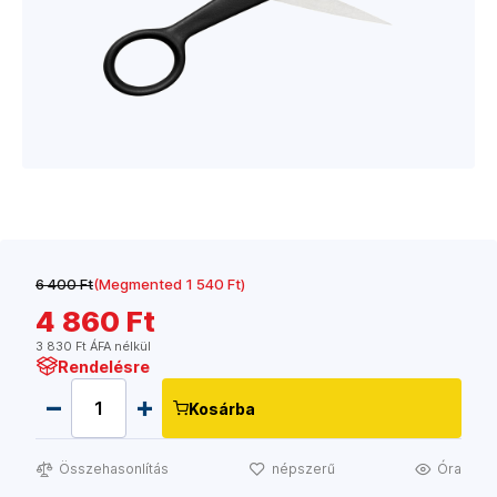
6 400 Ft
(Megmented 1 540 Ft)
4 860 Ft
3 830 Ft ÁFA nélkül
Rendelésre
Kosárba
Összehasonlítás
népszerű
Óra