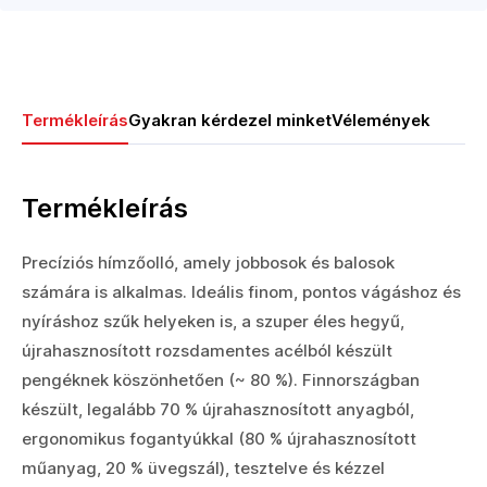
Termékleírás
Gyakran kérdezel minket
Vélemények
Termékleírás
Precíziós hímzőolló, amely jobbosok és balosok
számára is alkalmas. Ideális finom, pontos vágáshoz és
nyíráshoz szűk helyeken is, a szuper éles hegyű,
újrahasznosított rozsdamentes acélból készült
pengéknek köszönhetően (~ 80 %). Finnországban
készült, legalább 70 % újrahasznosított anyagból,
ergonomikus fogantyúkkal (80 % újrahasznosított
műanyag, 20 % üvegszál), tesztelve és kézzel