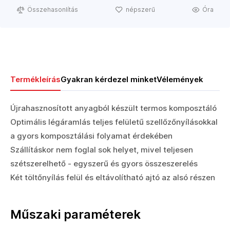
Összehasonlítás
népszerű
Óra
Termékleírás
Gyakran kérdezel minket
Vélemények
Újrahasznosított anyagból készült termos komposztáló
Optimális légáramlás teljes felületű szellőzőnyílásokkal
a gyors komposztálási folyamat érdekében
Szállításkor nem foglal sok helyet, mivel teljesen
szétszerelhető - egyszerű és gyors összeszerelés
Két töltőnyílás felül és eltávolítható ajtó az alsó részen
Műszaki paraméterek