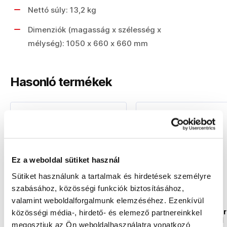
Nettó súly: 13,2 kg
Dimenziók (magasság x szélesség x
mélység): 1050 x 660 x 660 mm
Hasonló termékek
Akció
Akció
Ez a weboldal sütiket használ
Sütiket használunk a tartalmak és hirdetések személyre
szabásához, közösségi funkciók biztosításához,
valamint weboldalforgalmunk elemzéséhez. Ezenkívül
FISKARS 1028373 - Ergo
FISKARS 1015646 -
kerti kosár 56c56x70 cm
Összecsukható kosár
közösségi média-, hirdető- és elemező partnereinkkel
kerti hulladékhoz 56 l
1028373
megosztjuk az Ön weboldalhasználatra vonatkozó