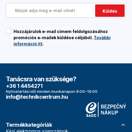
Küldés
Hozzájárulok e-mail címem feldolgozásához
promóciós e-mailek küldése céljából.
További
információ itt
.
Tanácsra van szüksége?
+36 1 4454271
Nyitvatartási idő minden munkanapon 8:00–16:00
info@technikcentrum.hu
Termékkategóriák
Kézi elektromos szerszámok