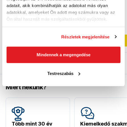
1015646
adatait, akik kombinálhatják az adatokat más olyan
15 060 Ft
7 530 Ft
adatokkal, amelyeket Ön adott meg számukra vagy az
11 260 Ft
5 610 Ft
Ön által használt más szolgáltatásokból gyűjtöttek.
8 870 Ft ÁFA nélkül
4 420 Ft ÁFA nélkül
Szállításra kész
Szállításra kész
Részletek megjelenítése
Kosárba
Kosárba
Mindennek a megengedése
Testreszabás
Miért nekünk?
Több mint 30 év
Kiemelkedő szakm