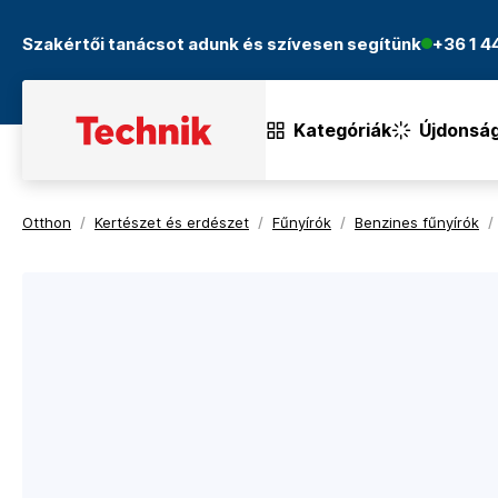
Szakértői tanácsot adunk és szívesen segítünk
+36 1 
Kategóriák
Újdonsá
Otthon
/
Kertészet és erdészet
/
Fűnyírók
/
Benzines fűnyírók
/