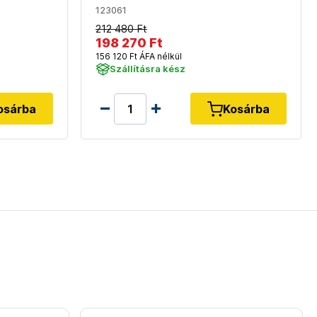
123061
212 480 Ft
198 270 Ft
156 120 Ft ÁFA nélkül
Szállításra kész
osárba
Kosárba