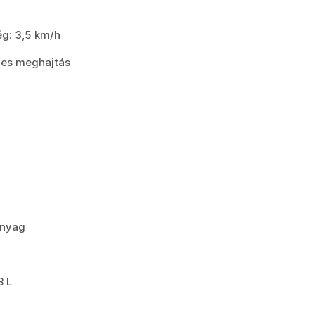
ég: 3,5 km/h
ges meghajtás
anyag
8 L