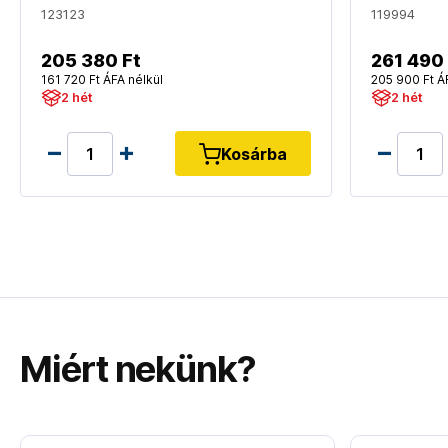
123123
119994
205 380 Ft
261 490 
161 720 Ft ÁFA nélkül
205 900 Ft Á
2 hét
2 hét
Kosárba
Miért nekünk?