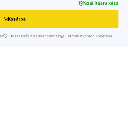
Szállításra kész
Kosárba
sa
Hozzáadás a kedvencekhez
Termék nyomon követése