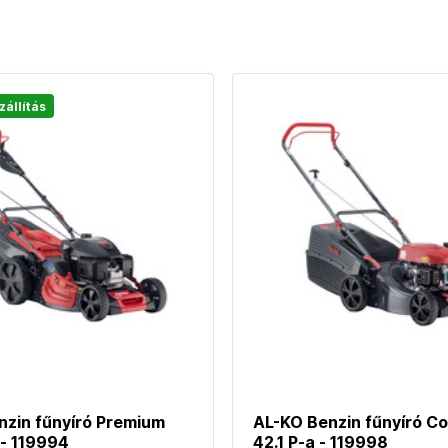
zállítás
nzin fűnyíró Premium
AL-KO Benzin fűnyíró C
 - 119994
42.1 P-a - 119998