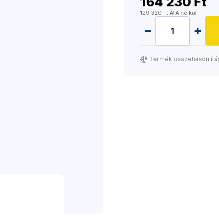
164 230 Ft
129 320 Ft ÁFA nélkül
Termék összehasonlítá