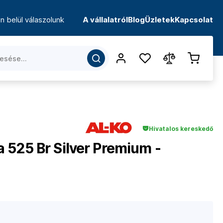
n belül válaszolunk
A vállalatról
Blog
Üzletek
Kapcsolat
Hivatalos kereskedő
 525 Br Silver Premium -