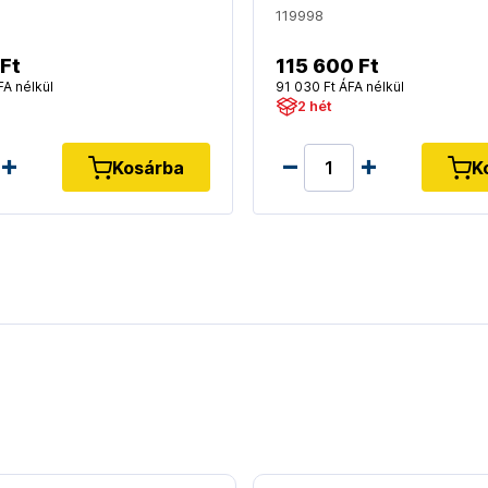
119998
Ft
115 600 Ft
FA nélkül
91 030 Ft ÁFA nélkül
2 hét
Kosárba
K