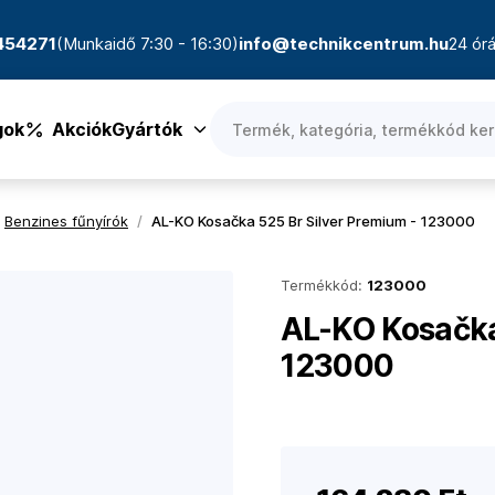
4454271
(Munkaidő 7:30 - 16:30)
info@technikcentrum.hu
24 órá
gok
Akciók
Gyártók
Benzines fűnyírók
/
AL-KO Kosačka 525 Br Silver Premium - 123000
Termékkód:
123000
AL-KO Kosačka
123000