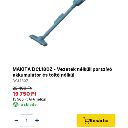
MAKITA DCL180Z - Vezeték nélküli porszívó
akkumulátor és töltő nélkül
DCL180Z
26 400 Ft
19 750 Ft
15 560 Ft ÁFA nélkül
na sklade
Kosárba