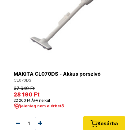
MAKITA CL070DS - Akkus porszívó
CL070DS
37 640 Ft
28 190 Ft
22 200 Ft ÁFA nélkül
jelenleg nem elérhető
Kosárba