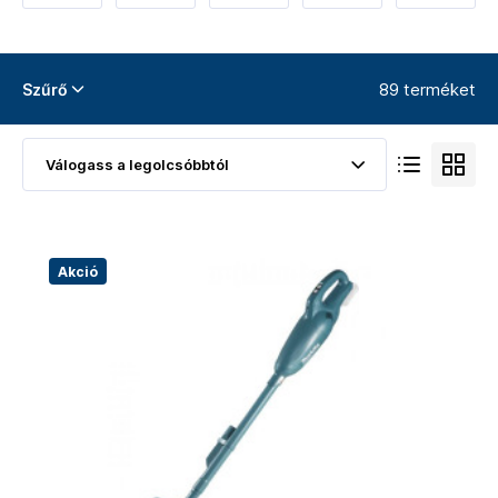
egyéb
tisztitó
berendezés
89 terméket
Szűrő
Akció