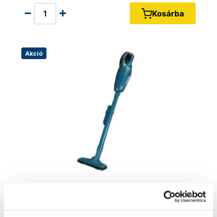
Kosárba
Akció
MAKITA DCL182Z - Vezeték nélküli porszívó
akkumulátor és töltő nélkül