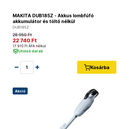
MAKITA DUB185Z - Akkus lombfúfó
akkumulátor és töltő nélkül
DUB185Z
28 950 Ft
22 740 Ft
17 910 Ft ÁFA nélkül
Utolsó darab
Kosárba
Akció