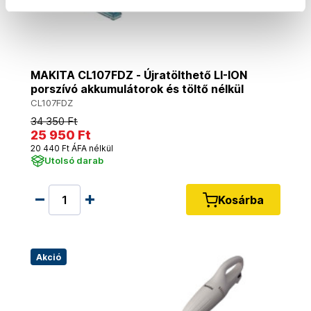
MAKITA CL107FDZ - Újratölthető LI-ION
porszívó akkumulátorok és töltő nélkül
CL107FDZ
34 350 Ft
25 950 Ft
20 440 Ft ÁFA nélkül
Utolsó darab
Kosárba
Akció