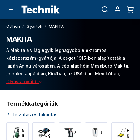
Otthon
/
Gyártók
/
MAKITA
MAKITA
A Makita a világ egyik legnagyobb elektromos
kéziszerszám-gyártója. A céget 1915-ben alapították a
japán Anjou városában. A cég alapítója Masaburo Makita,
jelenleg Japánban, Kínában, az USA-ban, Mexikóban,…
Olvass tovább
Termékkategóriák
Tisztitás és takarítás
Magasnyomású
Porszívó,
Padlót
Ablaktisztitó
Légtisztitó
mosó
gőztisztító,
gépek
lombfúvók/szívók,