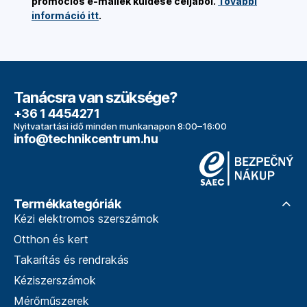
promóciós e-mailek küldése céljából.
További
információ itt
.
Tanácsra van szüksége?
+36 1 4454271
Nyitvatartási idő minden munkanapon 8:00–16:00
info@technikcentrum.hu
Termékkategóriák
Kézi elektromos szerszámok
Otthon és kert
Takarítás és rendrakás
Kéziszerszámok
Mérőműszerek