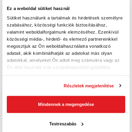
DCL182Z
Ez a weboldal sütiket használ
34 350 Ft
Sütiket használunk a tartalmak és hirdetések személyre
25 950 Ft
szabásához, közösségi funkciók biztosításához,
20 440 Ft ÁFA nélkül
Utolsó 4 darab
valamint weboldalforgalmunk elemzéséhez. Ezenkívül
közösségi média-, hirdető- és elemező partnereinkkel
megosztjuk az Ön weboldalhasználatra vonatkozó
Kosárba
adatait, akik kombinálhatják az adatokat más olyan
adatokkal, amelyeket Ön adott meg számukra vagy az
Ön által használt más szolgáltatásokból gyűjtöttek.
Akció
Részletek megjelenítése
Mindennek a megengedése
Testreszabás