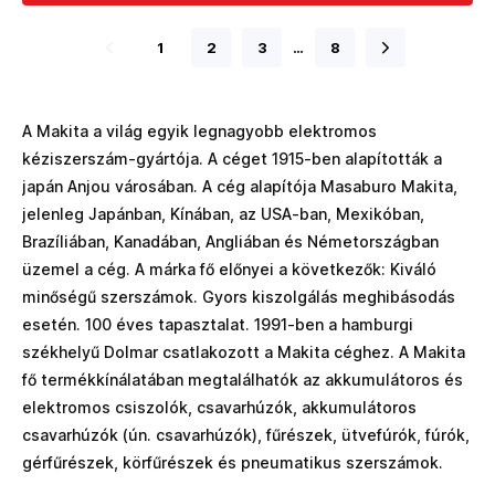
1
2
3
…
8
A Makita a világ egyik legnagyobb elektromos
kéziszerszám-gyártója. A céget 1915-ben alapították a
japán Anjou városában. A cég alapítója Masaburo Makita,
jelenleg Japánban, Kínában, az USA-ban, Mexikóban,
Brazíliában, Kanadában, Angliában és Németországban
üzemel a cég. A márka fő előnyei a következők: Kiváló
minőségű szerszámok. Gyors kiszolgálás meghibásodás
esetén. 100 éves tapasztalat. 1991-ben a hamburgi
székhelyű Dolmar csatlakozott a Makita céghez. A Makita
fő termékkínálatában megtalálhatók az akkumulátoros és
elektromos csiszolók, csavarhúzók, akkumulátoros
csavarhúzók (ún. csavarhúzók), fűrészek, ütvefúrók, fúrók,
gérfűrészek, körfűrészek és pneumatikus szerszámok.