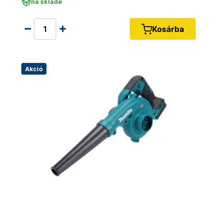
na sklade
Kosárba
Akció