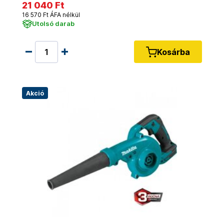
21 040 Ft
16 570 Ft ÁFA nélkül
Utolsó darab
Kosárba
Akció