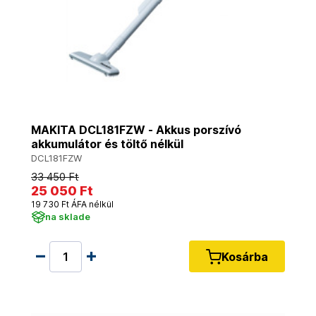
MAKITA DCL181FZW - Akkus porszívó
akkumulátor és töltő nélkül
DCL181FZW
33 450 Ft
25 050 Ft
19 730 Ft ÁFA nélkül
na sklade
Kosárba