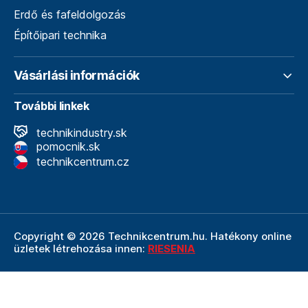
Erdő és fafeldolgozás
Építőipari technika
Vásárlási információk
További linkek
technikindustry.sk
pomocnik.sk
technikcentrum.cz
Copyright © 2026 Technikcentrum.hu. Hatékony online
üzletek létrehozása innen:
RIESENIA
A Technikcentrum.hu internetes áruház a
Technik vállalat
szerves része, amely a műszaki
felszerelések és
szerszámok területének vezetője. A Technik cég