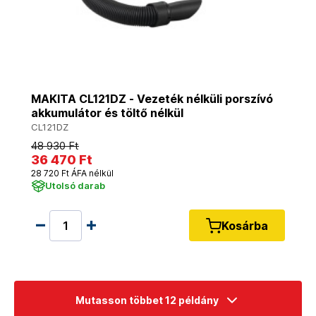
MAKITA CL121DZ - Vezeték nélküli porszívó
akkumulátor és töltő nélkül
CL121DZ
48 930 Ft
36 470 Ft
28 720 Ft ÁFA nélkül
Utolsó darab
Kosárba
Mutasson többet 12 példány