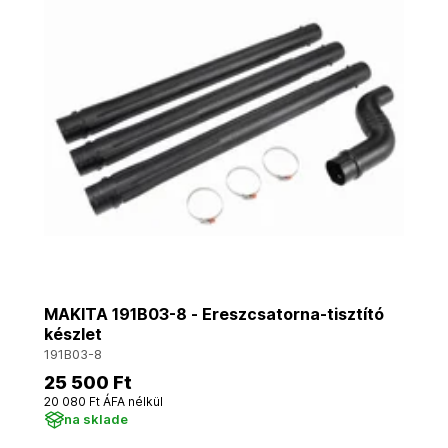
MAKITA 191B03-8 - Ereszcsatorna-tisztító
készlet
191B03-8
25 500 Ft
20 080 Ft ÁFA nélkül
na sklade