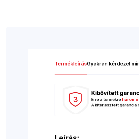
Termékleírás
Gyakran kérdezel mi
Kibővített garan
3
Erre a termékre
háromév
A kiterjesztett garancia
Leírás: