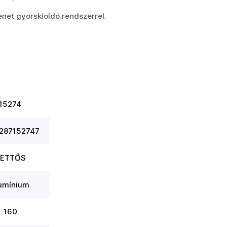
net gyorskioldó rendszerrel.
15274
287152747
ETTŐS
umínium
160