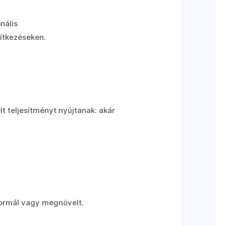
nális
pítkezéseken.
t teljesítményt nyújtanak: akár
normál vagy megnövelt.