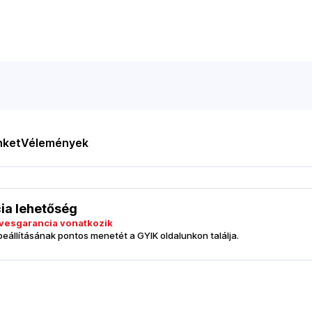
nket
Vélemények
cia lehetőség
esgarancia vonatkozik
 beállításának pontos menetét a GYIK oldalunkon találja.