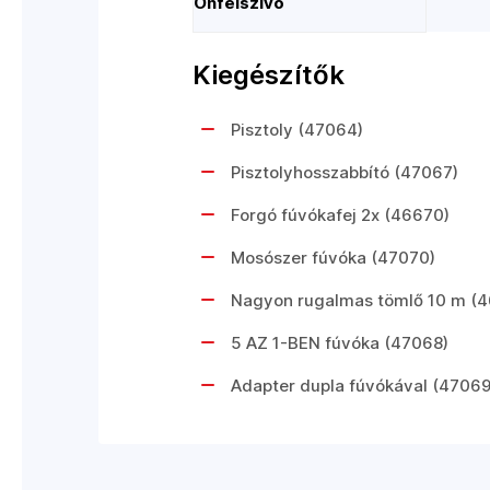
Önfelszívó
Kiegészítők
Pisztoly (47064)
Pisztolyhosszabbító (47067)
Forgó fúvókafej 2x (46670)
Mosószer fúvóka (47070)
Nagyon rugalmas tömlő 10 m (
5 AZ 1-BEN fúvóka (47068)
Adapter dupla fúvókával (47069