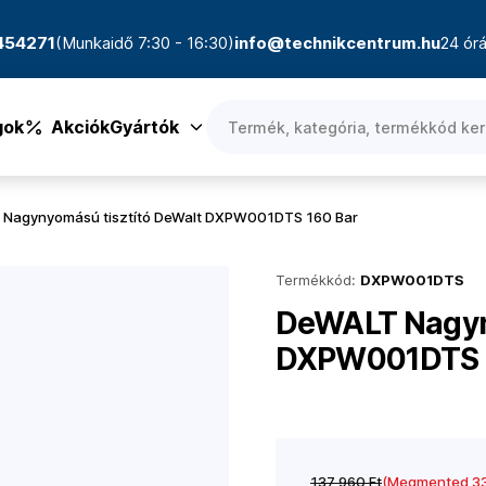
4454271
(Munkaidő 7:30 - 16:30)
info@technikcentrum.hu
24 órá
gok
Akciók
Gyártók
Nagynyomású tisztító DeWalt DXPW001DTS 160 Bar
Termékkód:
DXPW001DTS
DeWALT Nagyny
DXPW001DTS 
137 960 Ft
(Megmented 33