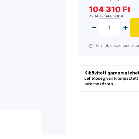
104 310 Ft
82 140 Ft ÁFA nélkül
Termék összehasonlítá
Kibővített garancia leh
Lehetőség van kiterjesztett
alkalmazására