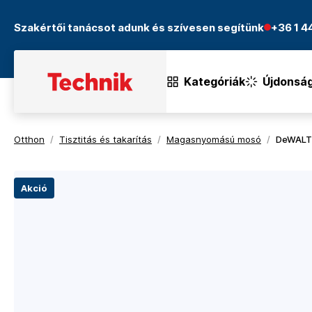
Szakértői tanácsot adunk és szívesen segítünk
+36 1 
Kategóriák
Újdonsá
Otthon
/
Tisztitás és takarítás
/
Magasnyomású mosó
/
DeWALT 
Akció