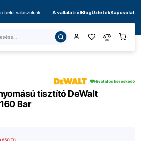
n belül válaszolunk
A vállalatról
Blog
Üzletek
Kapcsolat
Hivatalos kereskedő
omású tisztító DeWalt
160 Bar
 650 Ft)