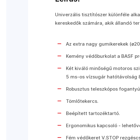
Univerzális tisztítószer különféle a
kereskedők számára, akik állandó ter
Az extra nagy gumikerekek (ø200
Kemény védőburkolat a BASF pr
Két kiváló minőségű motoros szi
5 ms-os vízsugár hatótávolság 8
Robusztus teleszkópos fogantyú
Tömlőtekercs.
Beépített tartozéktartó.
Ergonomikus kapcsoló - lehetőv
Fém védőkeret V.STOP rezgéscsil