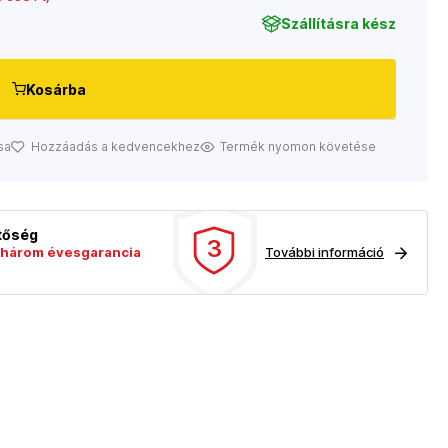
Szállításra kész
Kosárba
sa
Hozzáadás a kedvencekhez
Termék nyomon követése
etőség
3
három évesgarancia
További információ