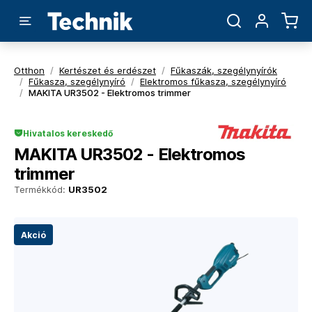
Otthon
/
Kertészet és erdészet
/
Fűkaszák, szegélynyírók
/
Fűkasza, szegélynyíró
/
Elektromos fűkasza, szegélynyíró
/
MAKITA UR3502 - Elektromos trimmer
Hivatalos kereskedő
MAKITA UR3502 - Elektromos
trimmer
Termékkód:
UR3502
Akció