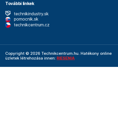
További linkek
technikindustry.sk
pomocnik.sk
technikcentrum.cz
Copyright © 2026 Technikcentrum.hu. Hatékony online
üzletek létrehozása innen:
RIESENIA
A Technikcentrum.hu internetes áruház a
Technik vállalat
szerves része, amely a műszaki
felszerelések és
szerszámok területének vezetője. A Technik cég
részeként a Technikcentrum.hu élvezi a Technik által
nyújtott többéves tapasztalatot, szakértelmet és erős
hátteret.
Ezt a weboldalt a reCAPTCHA védi, és alkalmazható
adatvédelmi politika
A Google és az övék
Felhasználási
feltételek
.