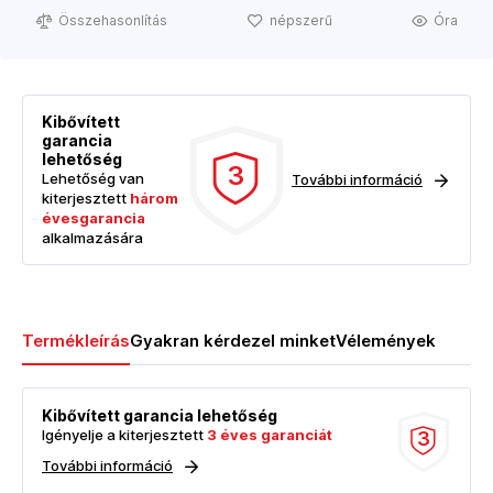
Összehasonlítás
népszerű
Óra
Kibővített
garancia
lehetőség
3
Lehetőség van
További információ
kiterjesztett
három
évesgarancia
alkalmazására
Termékleírás
Gyakran kérdezel minket
Vélemények
Kibővített garancia lehetőség
Igényelje a kiterjesztett
3 éves garanciát
3
További információ