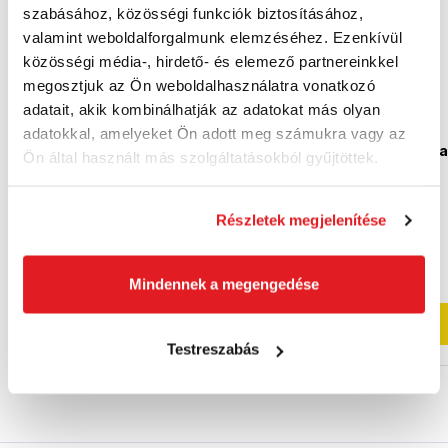
szabásához, közösségi funkciók biztosításához,
valamint weboldalforgalmunk elemzéséhez. Ezenkívül
közösségi média-, hirdető- és elemező partnereinkkel
megosztjuk az Ön weboldalhasználatra vonatkozó
adatait, akik kombinálhatják az adatokat más olyan
adatokkal, amelyeket Ön adott meg számukra vagy az
MAKITA UR3000 -
BOSCH ART 30 -
ELEKTROMOS
06008A5400 - szálk
Ön által használt más szolgáltatásokból gyűjtöttek.
BOGRÓVÁGÓ
06008A5400
UR3000
38 330 Ft
Részletek megjelenítése
30 620 Ft
29 880 Ft
24 120 Ft ÁFA nélkül
23 530 Ft ÁFA nélkül
Utolsó darab
Utolsó darab
Mindennek a megengedése
Kosárba
Kosárba
Testreszabás