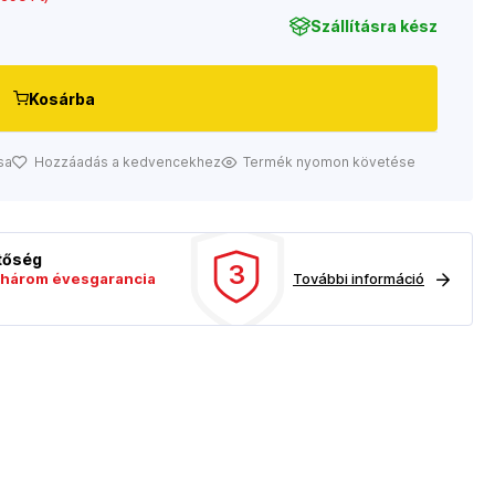
Szállításra kész
Kosárba
sa
Hozzáadás a kedvencekhez
Termék nyomon követése
etőség
3
három évesgarancia
További információ