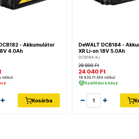
CB182 - Akkumulátor
DeWALT DCB184 - Akku
18V 4.0Ah
XR Li-on 18V 5.0Ah
DCB184-XJ
28 890 Ft
t
24 040 Ft
 nélkül
18 930 Ft ÁFA nélkül
sre
Szállításra kész
Kosárba
K