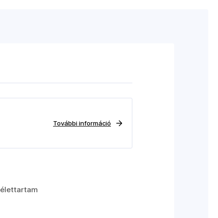
További információ
élettartam