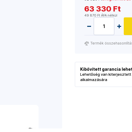
63 330 Ft
49 870 Ft ÁFA nélkül
Termék összehasonlítá
Kibővített garancia leh
Lehetőség van kiterjesztett
alkalmazására