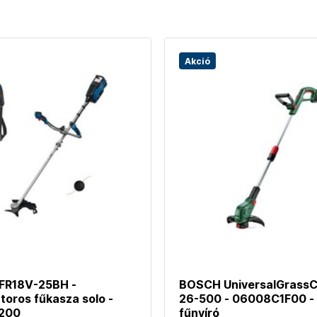
Akció
FR18V-25BH -
BOSCH UniversalGrassC
oros fűkasza solo -
26-500 - 06008C1F00 -
200
fűnyíró