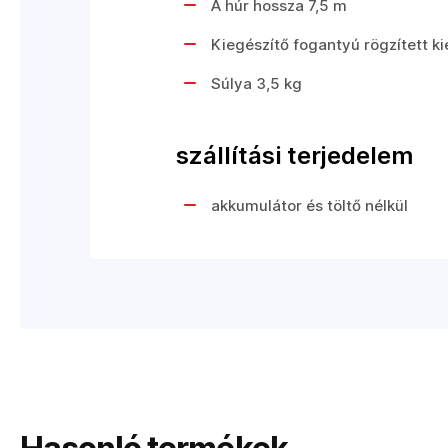
A húr hossza 7,5 m
Kiegészítő fogantyú rögzített k
Súlya 3,5 kg
szállítási terjedelem
akkumulátor és töltő nélkül