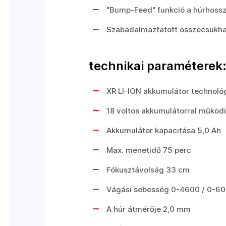
"Bump-Feed" funkció a húrhossz 
Szabadalmaztatott összecsukhat
technikai paraméterek
XR LI-ION akkumulátor technoló
18 voltos akkumulátorral működ
Akkumulátor kapacitása 5,0 Ah
Max. menetidő 75 perc
Fókusztávolság 33 cm
Vágási sebesség 0-4600 / 0-60
A húr átmérője 2,0 mm