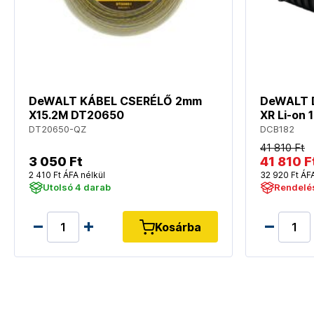
DeWALT KÁBEL CSERÉLŐ 2mm
DeWALT D
X15.2M DT20650
XR Li-on 
DT20650-QZ
DCB182
41 810 Ft
3 050 Ft
41 810 F
2 410 Ft ÁFA nélkül
32 920 Ft ÁFA
Utolsó 4 darab
Rendelé
Kosárba