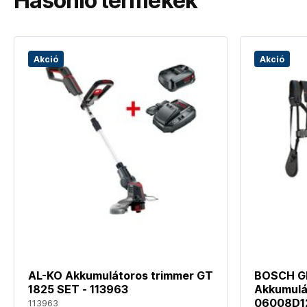
Hasonló termékek
Akció
Akció
AL-KO Akkumulátoros trimmer GT
BOSCH G
1825 SET - 113963
Akkumulát
06008D1
113963