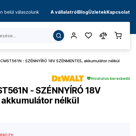
n belül válaszolunk
A vállalatról
Blog
Üzletek
Kapcsolat
CMST561N - SZÉNNYÍRÓ 18V SZÉNMENTES, akkumulátor nélkül
Hivatalos kereskedő
T561N - SZÉNNYÍRÓ 18V
akkumulátor nélkül
690 Ft)