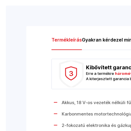
Termékleírás
Gyakran kérdezel mi
Kibővített garan
3
Erre a termékre
háromév
A kiterjesztett garancia
Akkus, 18 V-os vezeték nélküli f
Karbonmentes motortechnológiá
2-fokozatú elektronika és gázku