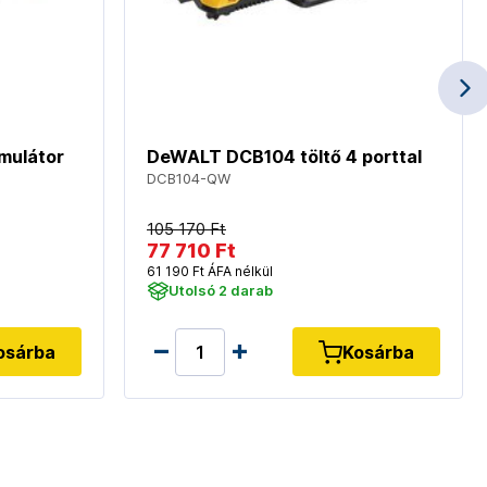
mulátor
DeWALT DCB104 töltő 4 porttal
DCB104-QW
105 170 Ft
77 710 Ft
61 190 Ft ÁFA nélkül
Utolsó 2 darab
osárba
Kosárba