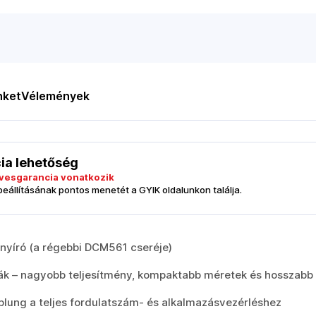
nket
Vélemények
cia lehetőség
esgarancia vonatkozik
 beállításának pontos menetét a GYIK oldalunkon találja.
űnyíró (a régebbi DCM561 cseréje)
k – nagyobb teljesítmény, kompaktabb méretek és hosszabb 
plung a teljes fordulatszám- és alkalmazásvezérléshez