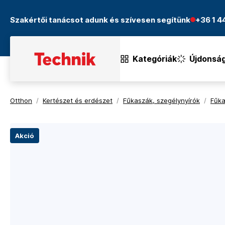
Szakértői tanácsot adunk és szívesen segítünk
+36 1 
Kategóriák
Újdonsá
Otthon
/
Kertészet és erdészet
/
Fűkaszák, szegélynyírók
/
Fűka
Akció