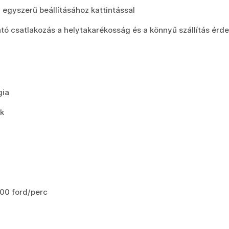
egyszerű beállításához kattintással
ó csatlakozás a helytakarékosság és a könnyű szállítás érd
:
gia
ik
00 ford/perc