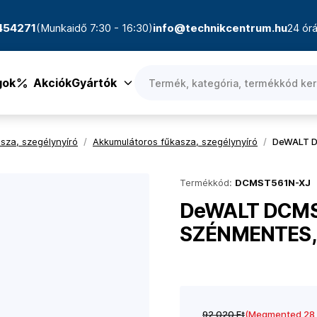
4454271
(Munkaidő 7:30 - 16:30)
info@technikcentrum.hu
24 órá
gok
Akciók
Gyártók
sza, szegélynyíró
/
Akkumulátoros fűkasza, szegélynyíró
/
DeWALT D
Termékkód:
DCMST561N-XJ
DeWALT DCMS
SZÉNMENTES, 
92 020 Ft
(Megmented 28 