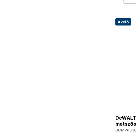
Akció
DeWALT
metszőo
DCMPP568