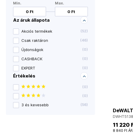
Min.
Max.
Az áruk állapota
Akciós termékek
(
52
)
Csak raktáron
(
46
)
Újdonságok
(
0
)
CASHBACK
(
0
)
EXPERT
(
0
)
Értékelés
(
0
)
(
0
)
3 és kevesebb
(
56
)
DeWALT 
DWHT5138
11 220 
8 840 Ft ÁF