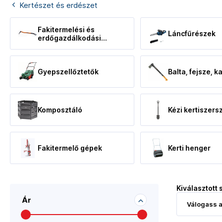
Kertészet és erdészet
Fakitermelési és
Láncfűrészek
erdőgazdálkodási
eszközök
Gyepszellőztetők
Balta, fejsze, k
Komposztáló
Kézi kertiszer
Fakitermelő gépek
Kerti henger
Kiválasztott 
Ár