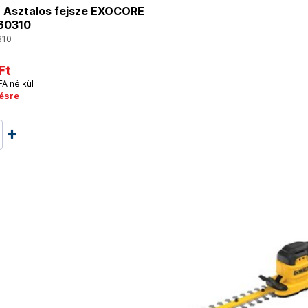
Asztalos fejsze EXOCORE
0310
10
Ft
FA nélkül
ésre