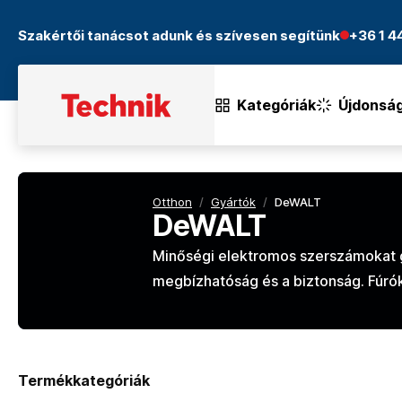
Szakértői tanácsot adunk és szívesen segítünk
+36 1 
Kategóriák
Újdonsá
Otthon
/
Gyártók
/
DeWALT
DeWALT
Minőségi elektromos szerszámokat gy
megbízhatóság és a biztonság. Fúrók
Termékkategóriák