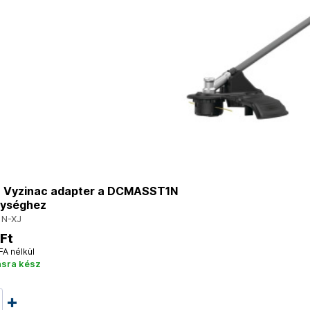
Vyzinac adapter a DCMASST1N
ységhez
N-XJ
Ft
FA nélkül
ásra kész