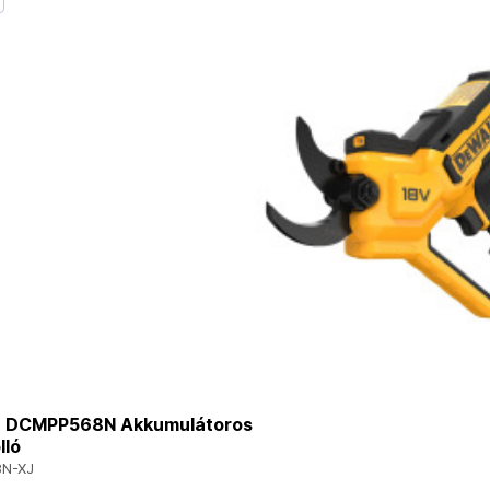
 DCMPP568N Akkumulátoros
lló
N-XJ