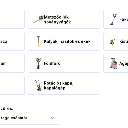
Metszőollók,
Fűka
sövényvágók
asza
Kályák, hasítók és ékek
Kist
szám
Földfúró
Ágap
Rotációs kapa,
kapálógép
szűrés: