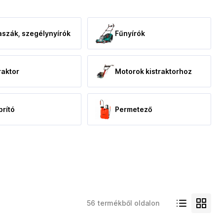
szák, szegélynyírók
Fűnyírók
raktor
Motorok kistraktorhoz
rító
Permetező
56 termékből oldalon