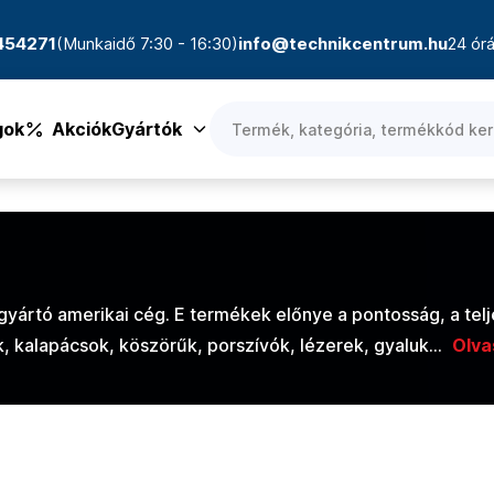
4454271
(Munkaidő 7:30 - 16:30)
info@technikcentrum.hu
24 órá
gok
Akciók
Gyártók
ártó amerikai cég. E termékek előnye a pontosság, a telj
, kalapácsok, köszörűk, porszívók, lézerek, gyaluk...
Olva