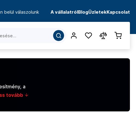
n belül válaszolunk
A vállalatról
Blog
Üzletek
Kapcsolat
esítmény, a
ss tovább