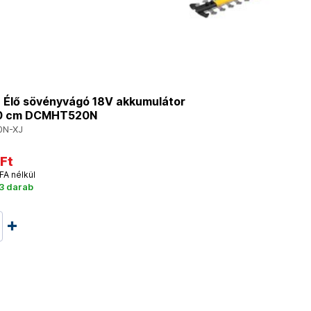
Élő sövényvágó 18V akkumulátor
20 cm DCMHT520N
N-XJ
Ft
FA nélkül
3 darab