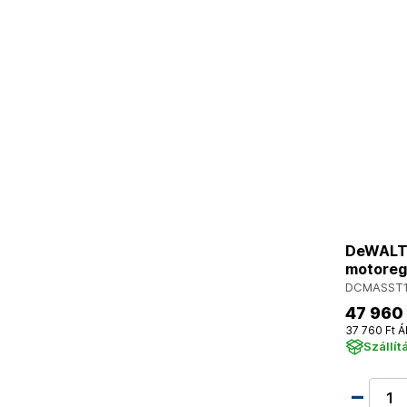
DeWALT 
motoreg
DCMASST1
47 960 
37 760 Ft Á
Szállít