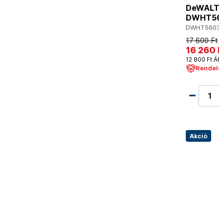
DeWALT 
DWHT56
DWHT5603
17 600 Ft
16 260 
12 800 Ft Á
Rendel
Akció