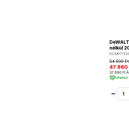
DeWALT 
nélkül 
DCMHT520
54 590 Ft
47 860 
37 690 Ft Á
Utolsó 