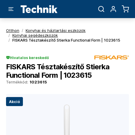
Otthon
/
Konyhai és háztartási eszközök
/
Konyhai segédeszközök
/
FISKARS Tésztakészítő Stierka Functional Form | 1023615
Hivatalos kereskedő
FISKARS Tésztakészítő Stierka
Functional Form | 1023615
Termékkód:
1023615
Akció