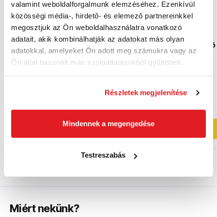
valamint weboldalforgalmunk elemzéséhez. Ezenkívül
közösségi média-, hirdető- és elemező partnereinkkel
megosztjuk az Ön weboldalhasználatra vonatkozó
FISKARS Functional Form
FISKARS Alap
adatait, akik kombinálhatják az adatokat más olyan
tálaló készlet, matt kivitel
Funkcionális Formázó
adatokkal, amelyeket Ön adott meg számukra vagy az
| 1002959
Szerszámkészlet |
1027306
Ön által használt más szolgáltatásokból gyűjtöttek.
1002959
1027306
9 790 Ft
12 420 Ft
7 490 Ft
8 250 Ft
Részletek megjelenítése
5 900 Ft ÁFA nélkül
6 500 Ft ÁFA nélkül
Rendelésre
Utolsó darab
Mindennek a megengedése
Kosárba
Kosárba
Testreszabás
Miért nekünk?