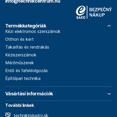
info@technikcentrum.hu
Termékkategóriák
Kézi elektromos szerszámok
Otthon és kert
Takarítás és rendrakás
Kéziszerszámok
Mérőműszerek
Erdő és fafeldolgozás
Építőipari technika
Vásárlási információk
További linkek
technikindustry.sk