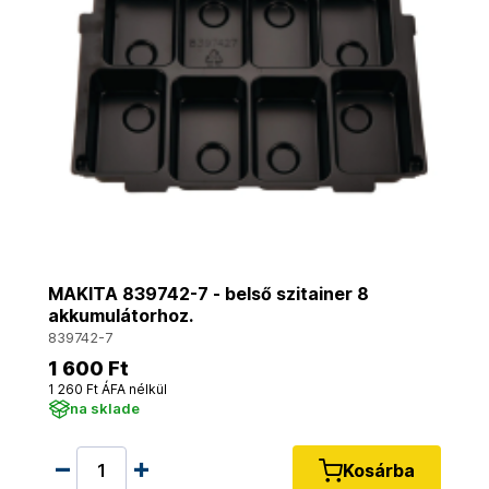
MAKITA 839742-7 - belső szitainer 8
akkumulátorhoz.
839742-7
1 600 Ft
1 260 Ft ÁFA nélkül
na sklade
Kosárba