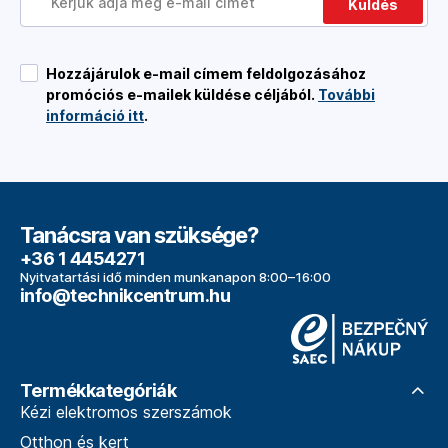
Küldés
Hozzájárulok e-mail címem feldolgozásához
promóciós e-mailek küldése céljából.
További
információ itt
.
Tanácsra van szüksége?
+36 1 4454271
Nyitvatartási idő minden munkanapon 8:00–16:00
info@technikcentrum.hu
Termékkategóriák
Kézi elektromos szerszámok
Otthon és kert