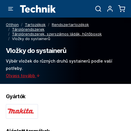
Otthon
/
Tartozékok
/
Rendszertartozékok
/
Tárolórendszerek
/
Tárolórendszerek, szerszámos ládák, hűtőboxok
/
Vložky do systainerů
Vložky do systainerů
Výběr vložek do různých druhů systainerů podle vaší
potřeby.
Olvass tovább
Gyártók