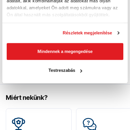
1 520 Ft ÁFA nélkül
adatait, akik kombinálhatják az adatokat más olyan
na sklade
adatokkal, amelyeket Ön adott meg számukra vagy az
Ön által használt más szolgáltatásokból gyűjtöttek.
Kosárba
Részletek megjelenítése
Mindennek a megengedése
Výběr vložek do různých druhů systainerů podle vaší
potřeby.
Testreszabás
Miért nekünk?