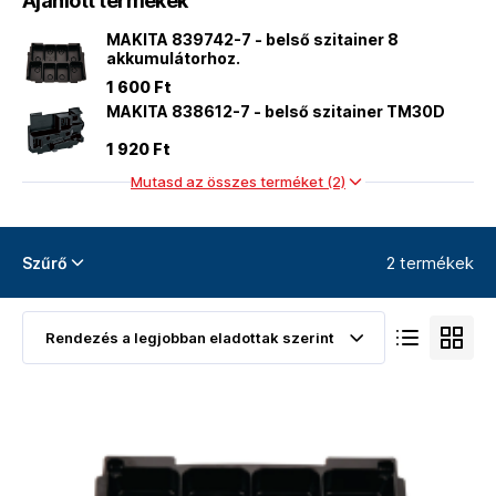
Ajánlott termékek
MAKITA 839742-7 - belső szitainer 8
akkumulátorhoz.
1 600 Ft
MAKITA 838612-7 - belső szitainer TM30D
1 920 Ft
Mutasd az összes terméket (2)
2 termékek
Szűrő